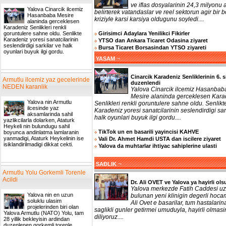
ve iflas dosyalarinin 24,3 milyonu a
Yalova Cinarcik ilcemiz
belirterek vatandaslar ve reel sektorun agir bir b
Hasanbaba Mesire
kriziyle karsi karsiya oldugunu soyledi....
alaninda gerceklesen
Karadeniz Senlikleri renkli
Girisimci Adaylara Yenilikci Fikirler
goruntulere sahne oldu. Senlikte
Karadeniz yoresi sanatcilarinin
YTSO dan Ankara Ticaret Odasina ziyaret
seslendirdigi sarkilar ve halk
Bursa Ticaret Borsasindan YTSO ziyareti
oyunlari buyuk ilgi gordu.
¬
YASAM
Cinarcik Karadeniz Senliklerinin 6. s
Armutlu ilcemiz yaz gecelerinde
duzenlendi
NEDEN karanlik
Yalova Cinarcik ilcemiz Hasanbab
Mesire alaninda gerceklesen Kara
Yalova nin Armutlu
Senlikleri renkli goruntulere sahne oldu. Senlikt
ilcesinde yaz
Karadeniz yoresi sanatcilarinin seslendirdigi sar
aksamlarinda sahil
halk oyunlari buyuk ilgi gordu....
yazlikcilarla dolarken, Ataturk
Heykeli nin bulundugu sahil
TikTok un en basarili yayincisi KAHVE
boyunca andinlatma lamlaranin
yanmadigi, Ataturk Heykelinin ise
Vali Dr. Ahmet Hamdi USTA dan iscilere ziyaret
isiklandirilmadigi dikkat cekti.
Yalova da muhtarlar ihtiyac sahiplerine ulasti
¬
SAĐLIK
Armutlu Yolu Gorkemli Torenle
Acildi
Dr. Ali OVET ve Yalova ya hayirli ols
Yalova merkezde Fatih Caddesi uz
Yalova nin en uzun
bulunan yeni klinigin degerli hoca
soluklu ulasim
Ali Ovet e basarilar, tum hastalarin
projelerinden biri olan
saglikli gunler getirmei umuduyla, hayirli olmasi
Yalova Armutlu (NATO) Yolu, tam
diliyoruz....
28 yillik bekleyisin ardindan
duzenlenen gorkemli torenle