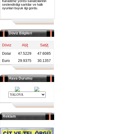
Karadeniz yoresi sanatcilarinin
seslendirdigi sarkilar ve halk
oyunlari buyuk ilgi gordu.
Döviz Bilgileri
Döviz
Alýţ
Satýţ
Dolar
47.5229
47.6085
Euro
29.9375
30.1357
Hava Durumu
Reklam