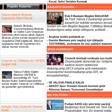
Kocal: Sehri Yeniden Kurmak
Popüler Haberler
¬
KAMUOYU DUYURU
Yalova Ataturk Ilkokulu,
Eski Il Baskani Muglim BAGATAR
Uygulama Oteli Olacak
Ak Parti Yalova il baskanligi gorevi
basarili bir sekilde yurutmus tecrub
Ataturk Ilkokulu,
sevilen bir isim Muglim Bagatar, Ciftlikkoy Beled
Gaziosmanpasa Ilkokulu
Baskanligina aday adayi oldugunu acikladi....
ve Saffet Cam Ortaokulu
hakkinda yikim karari alindi. Ataturk
Anahtar teslim prefabrik ev
Ilkokulu yerine yeralti otoparkli yeni
Gazete Marmara yeni sayýsý için týklayýn
Uygulama Oteli yapilacak. Mevcut
ÝZOTERMAL muhteţem bir ýsý yalýtým malzem
uygulama oteli de Ogretmen Evi
olarak hizmet verecek.
¬
SPOR HABERLERÝ
Cinarcik festivali coskuyla son buld
Cinarcik ve Ciftlikkoy de YAFEM
Onumuzdeki dünemde bu i brligini
ruzgari esti
sadece turizm sekterüne
de&amp;amp;287;il umuma acik mekanlarin
linasslarimiz korunmal&amp;amp;305; ve
Yalova Folklor Egitim
Merkezi YAFEM in
koruyabilmeliyiz....
duzenledigi 29. Turk
Boylari Kultur Soleni kapsaminda
VE YALOVA FINALE KALDI
konuk ekipler Cinarcik ve Ciftlikkoy
AKKÖY Spor Tesisleri törenle hizmete girdi
de gosteriler gerceklestirdi.
Altinova Satranç Turnuvasý Gerçekleţiyor
¬
DIŢ POLÝTÝKA
Furkan KAYA nýn yeni köţe yazýsý
Armutlu Yolu Gorkemli Torenle
Bađýmsýz Kürt Devleti nin Yeni Ýp
Acildi
Projesindeki Yeri. En önemli nokta 