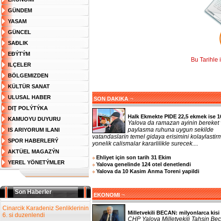
GÜNDEM
YASAM
GÜNCEL
SAĐLIK
EĐÝTÝM
Bu Tarihle 
ILÇELER
BÖLGEMIZDEN
KÜLTÜR SANAT
ULUSAL HABER
¬
SON DAKIKA
DIŢ POLÝTÝKA
Halk Ekmekte PIDE 22,5 ekmek ise 1
KAMUOYU DUYURU
Yalova da ramazan ayinin bereket
paylasma ruhuna uygun sekilde
IS ARIYORUM ILANI
vatandaslarin temel gidaya erisimini kolaylasti
SPOR HABERLERÝ
yonelik calismalar kararlilikle surecek....
AKTÜEL MAGAZÝN
Ehliyet için son tarih 31 Ekim
YEREL YÖNETÝMLER
Yalova genelinde 124 otel denetlendi
Yalova da 10 Kasim Anma Toreni yapildi
Son Haberler
¬
EKONOMI
Cinarcik Karadeniz Senliklerinin
Milletvekili BECAN: milyonlarca kisi 
6. si duzenlendi
CHP Yalova Milletvekili Tahsin Bec