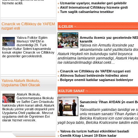
Uzmanlar uyariyor, maskeler geri gelebilir
hizmete acildi.
Aktif International Ciftlikkoy hizmete girdi
Tum saglik calisanlarina tesekkur
Cinarcik ve Ciftlikkoy de YAFEM
¬
ILÇELER
ruzgari esti
Armutlu ilcemiz yaz gecelerinde N
Yalova Folklor Egitim
karanlik
Merkezi YAFEM in
Yalova nin Armutlu ilcesinde yaz
duzenledigi 29. Turk
Boylari Kultur Soleni kapsaminda
aksamlarinda sahil yazlikcilarla do
konuk ekipler Cinarcik ve Ciftlikkoy
Ataturk Heykeli nin bulundugu sahil boyunca
de gosteriler gerceklestirdi.
andinlatma lamlaranin yanmadigi, Ataturk Heyke
ise isiklandirilmadigi dikkat cekti....
Cinarcik ve Ciftlikkoy de YAFEM ruzgari esti
Altinova Subasi beldesinde hidrellez atesi
Bolgeye onemli katkilar saglamasi bekleniyor
Yalova Ataturk Ilkokulu,
Uygulama Oteli Olacak
¬
KÜLTÜR SANAT
Ataturk Ilkokulu,
Gaziosmanpasa Ilkokulu
ve Saffet Cam Ortaokulu
Sanatcimiz Ýlhan AYDAN ýn eseri B
hakkinda yikim karari alindi. Ataturk
da
Ilkokulu yerine yeralti otoparkli yeni
Yalovalilarin yakindan tanidigi ve 
Uygulama Oteli yapilacak. Mevcut
unlu ressam sanatci Ýlhan Aydan 
uygulama oteli de Ogretmen Evi
Belcika Kralicesi icin ozel olarak ca
olarak hizmet verecek.
yagli boya tablo, Belcika Kralicesine takdim edildi
Yalova da turizm haftasi etkinlikleri basladi
Gemlik Kitap Limani 19 Ekim kadar