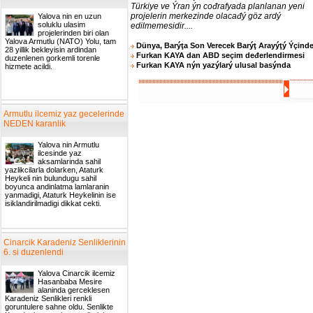
Türkiye ve Ýran ýn cođrafyada planlanan yeni
projelerin merkezinde olacađý göz ardý
Yalova nin en uzun
soluklu ulasim
edilmemesidir....
projelerinden biri olan
Yalova Armutlu (NATO) Yolu, tam
Dünya, Barýţa Son Verecek Barýţ Arayýţý Ýçind
28 yillik bekleyisin ardindan
Furkan KAYA dan ABD seçim deđerlendirmesi
duzenlenen gorkemli torenle
Furkan KAYA nýn yazýlarý ulusal basýnda
hizmete acildi.
Armutlu ilcemiz yaz gecelerinde
NEDEN karanlik
Yalova nin Armutlu
ilcesinde yaz
aksamlarinda sahil
yazlikcilarla dolarken, Ataturk
Heykeli nin bulundugu sahil
boyunca andinlatma lamlaranin
yanmadigi, Ataturk Heykelinin ise
isiklandirilmadigi dikkat cekti.
Cinarcik Karadeniz Senliklerinin
6. si duzenlendi
Yalova Cinarcik ilcemiz
Hasanbaba Mesire
alaninda gerceklesen
Karadeniz Senlikleri renkli
goruntulere sahne oldu. Senlikte