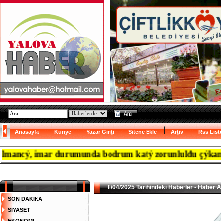
Anasayfa
Künye
Yazar Giriţi
Sitene Ekle
Arţiv
Rss List
cý, imar durumunda bodrum katý zorunlulđu çýkanca resm
8/04/2025 Tarihindeki Haberler - Haber A
SON DAKIKA
SIYASET
EKONOMI