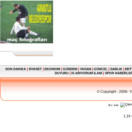
|
|
|
|
|
|
|
SON DAKIKA
SIYASET
EKONOMI
GÜNDEM
YASAM
GÜNCEL
SAĐLIK
EĐÝ
|
|
DUYURU
IS ARIYORUM ILANI
SPOR HABERLE
© Copyright - 2006- 
Bu site
1,16 