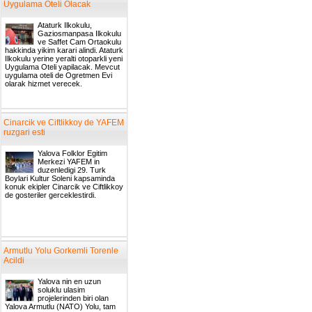
Uygulama Oteli Olacak
Ataturk Ilkokulu,
Gaziosmanpasa Ilkokulu
ve Saffet Cam Ortaokulu
hakkinda yikim karari alindi. Ataturk
Ilkokulu yerine yeralti otoparkli yeni
Uygulama Oteli yapilacak. Mevcut
uygulama oteli de Ogretmen Evi
olarak hizmet verecek.
Cinarcik ve Ciftlikkoy de YAFEM
ruzgari esti
Yalova Folklor Egitim
Merkezi YAFEM in
duzenledigi 29. Turk
Boylari Kultur Soleni kapsaminda
konuk ekipler Cinarcik ve Ciftlikkoy
de gosteriler gerceklestirdi.
Armutlu Yolu Gorkemli Torenle
Acildi
Yalova nin en uzun
soluklu ulasim
projelerinden biri olan
Yalova Armutlu (NATO) Yolu, tam