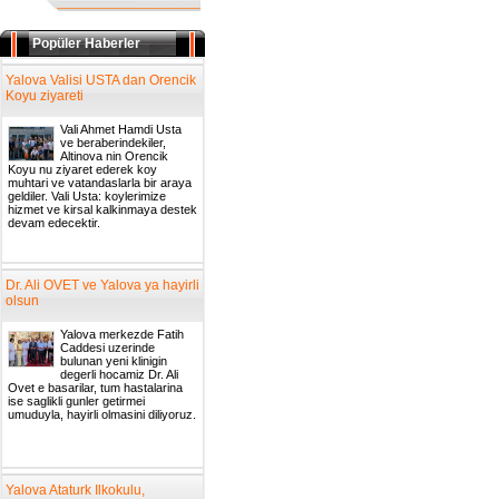
Popüler Haberler
Yalova Valisi USTA dan Orencik
Koyu ziyareti
Vali Ahmet Hamdi Usta
ve beraberindekiler,
Altinova nin Orencik
Koyu nu ziyaret ederek koy
muhtari ve vatandaslarla bir araya
geldiler. Vali Usta: koylerimize
hizmet ve kirsal kalkinmaya destek
devam edecektir.
Dr. Ali OVET ve Yalova ya hayirli
olsun
Yalova merkezde Fatih
Caddesi uzerinde
bulunan yeni klinigin
degerli hocamiz Dr. Ali
Ovet e basarilar, tum hastalarina
ise saglikli gunler getirmei
umuduyla, hayirli olmasini diliyoruz.
Yalova Ataturk Ilkokulu,