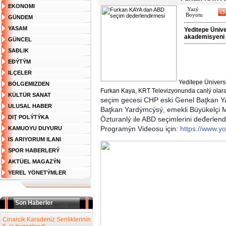
EKONOMI
Yazý
Boyutu
GÜNDEM
YASAM
Yeditepe Ünive
akademisyeni 
GÜNCEL
SAĐLIK
EĐÝTÝM
ILÇELER
Yeditepe Üniversi
BÖLGEMIZDEN
Furkan Kaya, KRT Televizyonunda canlý ola
KÜLTÜR SANAT
seçim gecesi CHP eski Genel Baţkan 
ULUSAL HABER
Baţkan Yardýmcýsý, emekli Büyükelçi M
DIŢ POLÝTÝKA
Özturanlý ile ABD seçimlerini deđerlendi
Programýn Videosu için:
https://www.
KAMUOYU DUYURU
IS ARIYORUM ILANI
SPOR HABERLERÝ
AKTÜEL MAGAZÝN
YEREL YÖNETÝMLER
Son Haberler
Cinarcik Karadeniz Senliklerinin