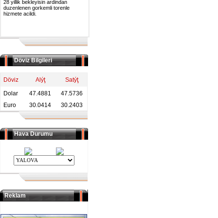
28 yillik bekleyisin ardindan
duzenlenen gorkemli torenle
hizmete acildi.
Döviz Bilgileri
Döviz
Alýţ
Satýţ
Dolar
47.4881
47.5736
Euro
30.0414
30.2403
Hava Durumu
Reklam