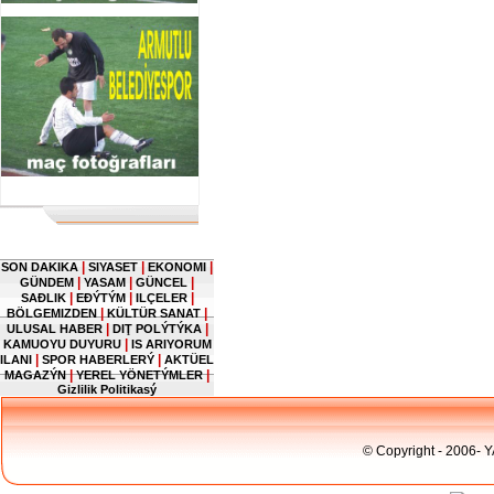
|
|
|
SON DAKIKA
SIYASET
EKONOMI
|
|
|
GÜNDEM
YASAM
GÜNCEL
|
|
|
SAĐLIK
EĐÝTÝM
ILÇELER
|
|
BÖLGEMIZDEN
KÜLTÜR SANAT
|
|
ULUSAL HABER
DIŢ POLÝTÝKA
|
KAMUOYU DUYURU
IS ARIYORUM
|
|
ILANI
SPOR HABERLERÝ
AKTÜEL
|
|
MAGAZÝN
YEREL YÖNETÝMLER
Gizlilik Politikasý
© Copyright - 2006- 