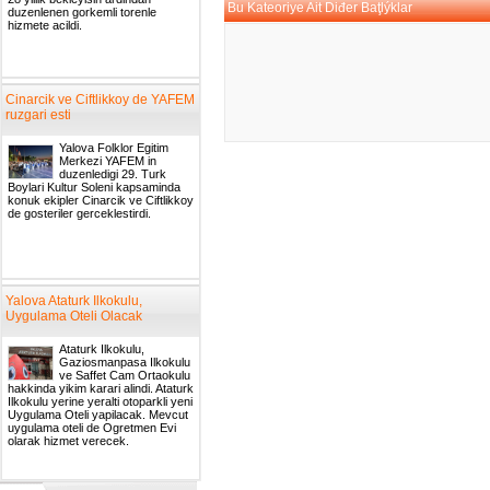
Bu Kateoriye Ait Diđer Baţlýklar
duzenlenen gorkemli torenle
hizmete acildi.
Cinarcik ve Ciftlikkoy de YAFEM
ruzgari esti
Yalova Folklor Egitim
Merkezi YAFEM in
duzenledigi 29. Turk
Boylari Kultur Soleni kapsaminda
konuk ekipler Cinarcik ve Ciftlikkoy
de gosteriler gerceklestirdi.
Yalova Ataturk Ilkokulu,
Uygulama Oteli Olacak
Ataturk Ilkokulu,
Gaziosmanpasa Ilkokulu
ve Saffet Cam Ortaokulu
hakkinda yikim karari alindi. Ataturk
Ilkokulu yerine yeralti otoparkli yeni
Uygulama Oteli yapilacak. Mevcut
uygulama oteli de Ogretmen Evi
olarak hizmet verecek.