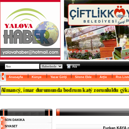
Anasayfa
Künye
Yazar Giriţi
Sitene Ekle
Arţiv
Rss List
ancý, imar durumunda bodrum katý zorunlulđu çýkanca res
SON DAKIKA
SIYASET
Furkan KAYA d