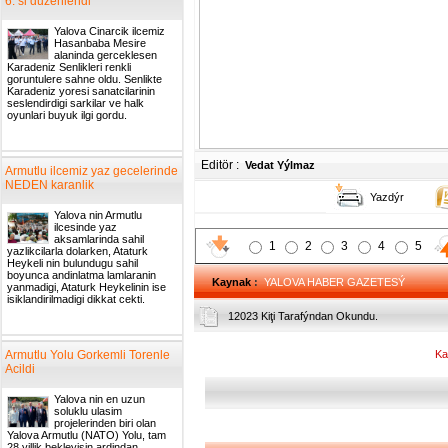
6. si duzenlendi
Yalova Cinarcik ilcemiz
Hasanbaba Mesire
alaninda gerceklesen
Karadeniz Senlikleri renkli
goruntulere sahne oldu. Senlikte
Karadeniz yoresi sanatcilarinin
seslendirdigi sarkilar ve halk
oyunlari buyuk ilgi gordu.
Editör :
Vedat Yýlmaz
Armutlu ilcemiz yaz gecelerinde
NEDEN karanlik
Yazdýr
Yalova nin Armutlu
ilcesinde yaz
aksamlarinda sahil
1
2
3
4
5
yazlikcilarla dolarken, Ataturk
Heykeli nin bulundugu sahil
boyunca andinlatma lamlaranin
Kaynak
:
YALOVA HABER GAZETESÝ
yanmadigi, Ataturk Heykelinin ise
isiklandirilmadigi dikkat cekti.
12023 Kiţi Tarafýndan Okundu.
Armutlu Yolu Gorkemli Torenle
Ka
Acildi
Yalova nin en uzun
soluklu ulasim
projelerinden biri olan
Yalova Armutlu (NATO) Yolu, tam
28 yillik bekleyisin ardindan