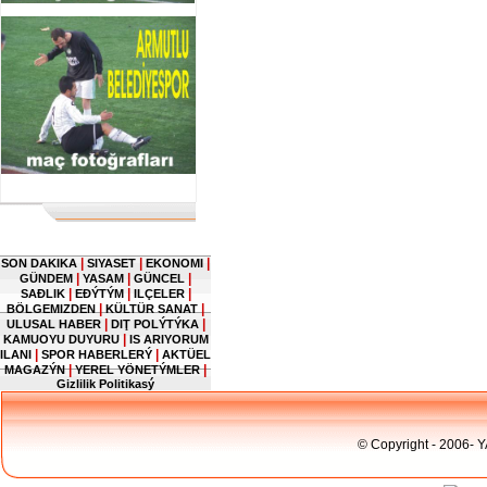
|
|
|
SON DAKIKA
SIYASET
EKONOMI
|
|
|
GÜNDEM
YASAM
GÜNCEL
|
|
|
SAĐLIK
EĐÝTÝM
ILÇELER
|
|
BÖLGEMIZDEN
KÜLTÜR SANAT
|
|
ULUSAL HABER
DIŢ POLÝTÝKA
|
KAMUOYU DUYURU
IS ARIYORUM
|
|
ILANI
SPOR HABERLERÝ
AKTÜEL
|
|
MAGAZÝN
YEREL YÖNETÝMLER
Gizlilik Politikasý
© Copyright - 2006- 