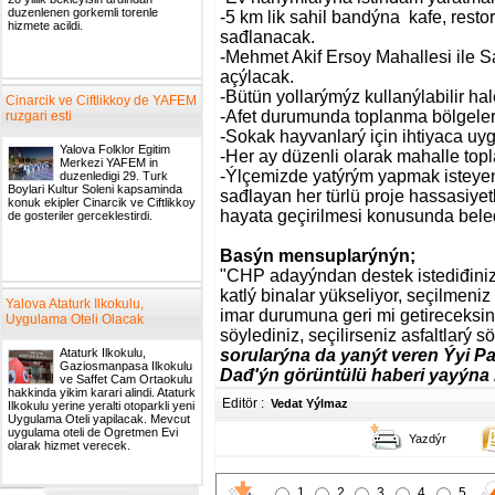
duzenlenen gorkemli torenle
-5 km lik sahil bandýna kafe, resto
hizmete acildi.
sađlanacak.
-Mehmet Akif Ersoy Mahallesi ile Sa
açýlacak.
-Bütün yollarýmýz kullanýlabilir hale
Cinarcik ve Ciftlikkoy de YAFEM
-Afet durumunda toplanma bölgeleri
ruzgari esti
-Sokak hayvanlarý için ihtiyaca uyg
Yalova Folklor Egitim
-Her ay düzenli olarak mahalle topl
Merkezi YAFEM in
-Ýlçemizde yatýrým yapmak isteyen 
duzenledigi 29. Turk
Boylari Kultur Soleni kapsaminda
sađlayan her türlü proje hassasiye
konuk ekipler Cinarcik ve Ciftlikkoy
hayata geçirilmesi konusunda bele
de gosteriler gerceklestirdi.
Basýn mensuplarýnýn;
"CHP adayýndan destek istediđiniz k
katlý binalar yükseliyor, seçilmeni
Yalova Ataturk Ilkokulu,
imar durumuna geri mi getireceksini
Uygulama Oteli Olacak
söylediniz, seçilirseniz asfaltlarý 
Ataturk Ilkokulu,
sorularýna da yanýt veren Ýyi Pa
Gaziosmanpasa Ilkokulu
Dađ'ýn görüntülü haberi yayýna 
ve Saffet Cam Ortaokulu
hakkinda yikim karari alindi. Ataturk
Editör :
Vedat Yýlmaz
Ilkokulu yerine yeralti otoparkli yeni
Uygulama Oteli yapilacak. Mevcut
uygulama oteli de Ogretmen Evi
Yazdýr
olarak hizmet verecek.
1
2
3
4
5