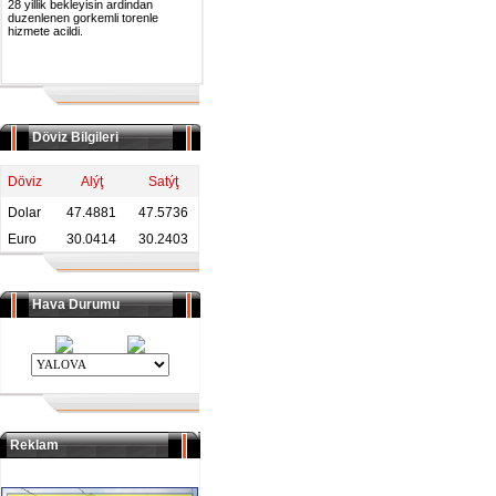
28 yillik bekleyisin ardindan
duzenlenen gorkemli torenle
hizmete acildi.
Döviz Bilgileri
Döviz
Alýţ
Satýţ
Dolar
47.4881
47.5736
Euro
30.0414
30.2403
Hava Durumu
Reklam