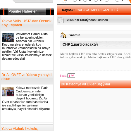
Kaynak
:
YALOVA HABER GAZETESÝ
Popüler Haberler
7064 Kiţi Tarafýndan Okundu.
Yalova Valisi USTA dan Orencik
Koyu ziyareti
Vali Ahmet Hamdi Usta
Yasmin
ve beraberindekiler,
Altinova nin Orencik
CHP 1.parti olacaktýr
Koyu nu ziyaret ederek koy
muhtari ve vatandaslarla bir araya
geldiler. Vali Usta: koylerimize
Metin baţkan CHP den tabi destek isteyecektir. Anc
hizmet ve kirsal kalkinmaya destek
tulum çýkaracaktýr. Metin baţkanda CHP den gittiđi 
devam edecektir.
Dr. Ali OVET ve Yalova ya hayirli
Sayfa
olsun
Bu Kateoriye Ait Diđer Baţlýklar
Yalova merkezde Fatih
Caddesi uzerinde
bulunan yeni klinigin
degerli hocamiz Dr. Ali
Ovet e basarilar, tum hastalarina
ise saglikli gunler getirmei
umuduyla, hayirli olmasini diliyoruz.
Yalova Ataturk Ilkokulu,