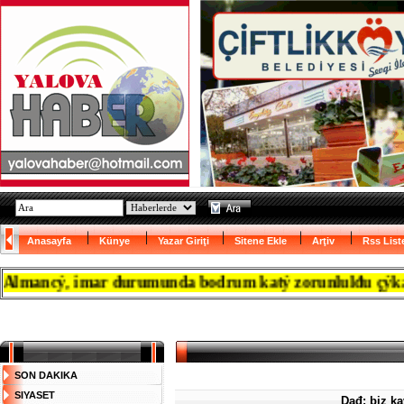
Anasayfa
Künye
Yazar Giriţi
Sitene Ekle
Arţiv
Rss List
ancý, imar durumunda bodrum katý zorunlulđu çýkanca res
SON DAKIKA
SIYASET
Dađ: biz k