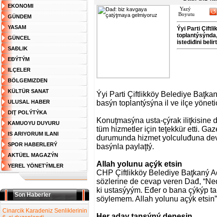
EKONOMI
Yazý
Boyutu
GÜNDEM
YASAM
Ýyi Parti Çift
toplantýsýnda
GÜNCEL
istediđini beli
SAĐLIK
EĐÝTÝM
ILÇELER
BÖLGEMIZDEN
KÜLTÜR SANAT
Ýyi Parti Çiftlikköy Belediye Baţka
ULUSAL HABER
basýn toplantýsýna il ve ilçe yönetici
DIŢ POLÝTÝKA
Konuţmasýna usta-çýrak iliţkisine
KAMUOYU DUYURU
tüm hizmetler için teţekkür etti. Ga
IS ARIYORUM ILANI
durumunda hizmet yolculuđuna deva
SPOR HABERLERÝ
basýnla paylaţtý.
AKTÜEL MAGAZÝN
Allah yolunu açýk etsin
YEREL YÖNETÝMLER
CHP Çiftlikköy Belediye Baţkaný Ada
sözlerine de cevap veren Dađ, “Ned
ki ustasýyým. Eđer o bana çýkýp ta 
Son Haberler
söylemem. Allah yolunu açýk etsin”
Cinarcik Karadeniz Senliklerinin
Her aday ţansýný denesin