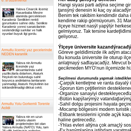
6. si duzenlendi
Hangi siyasi parti adýna seçime gir
Yalova Cinarcik ilcemiz
ţansýný denesin ki kaç oy alacađýn
Hasanbaba Mesire
Benim tek rakibim kendimdir daha ö
alaninda gerceklesen
Karadeniz Senlikleri renkli
kendime rakip görmüyorum. 31 Mar
goruntulere sahne oldu. Senlikte
ilçeye hizmet nasýl yapýlýr herkes
Karadeniz yoresi sanatcilarinin
seslendirdigi sarkilar ve halk
gelmiyoruz. Tak tersine kardeţliđimi
oyunlari buyuk ilgi gordu.
geliyoruz.
Ýlçeye üniversite kazandýracađ
Armutlu ilcemiz yaz gecelerinde
Göreve geldiđimizde ilk adým ataca
NEDEN karanlik
Bu konuda üniversite ile oturup i
anlaţmayý sađlayacađýz. Mevcut be
Yalova nin Armutlu
ilcesinde yaz
gecikmeden MYO’nun ilçemizde hi
aksamlarinda sahil
yazlikcilarla dolarken, Ataturk
Heykeli nin bulundugu sahil
Seçilmesi durumunda yapmak istedikleri
boyunca andinlatma lamlaranin
-Çarpýk kentleţme ve ranta dayalý 
yanmadigi, Ataturk Heykelinin ise
isiklandirilmadigi dikkat cekti.
-Sporun tüm çeţitlerinin desteklen
-Organize sanayiyi destekleyeceđi
-Bütün kapýlarýmýz vatandaţlarýmý
-Sahil dolgu projesini hayata geçir
Armutlu Yolu Gorkemli Torenle
Acildi
-Mocamp bölgesini modern turistik 
-Etibank tesislerini içinde açýk k
Yalova nin en uzun
haline getireceđiz.
soluklu ulasim
projelerinden biri olan
-Ýhlas evleri altýna çok amaçlý sos
Yalova Armutlu (NATO) Yolu, tam
-Ev hanýmlarýna istihdam yaratmak 
28 yillik bekleyisin ardindan