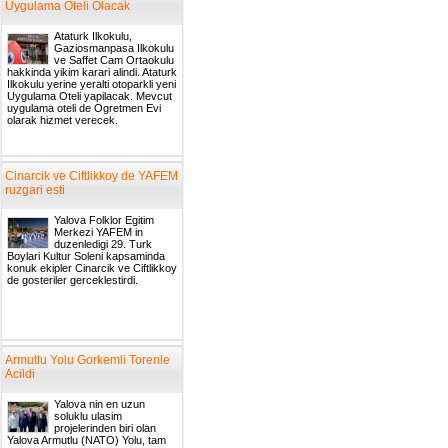
Uygulama Oteli Olacak
Ataturk Ilkokulu,
Gaziosmanpasa Ilkokulu
ve Saffet Cam Ortaokulu
hakkinda yikim karari alindi. Ataturk
Ilkokulu yerine yeralti otoparkli yeni
Uygulama Oteli yapilacak. Mevcut
uygulama oteli de Ogretmen Evi
olarak hizmet verecek.
Cinarcik ve Ciftlikkoy de YAFEM
ruzgari esti
Yalova Folklor Egitim
Merkezi YAFEM in
duzenledigi 29. Turk
Boylari Kultur Soleni kapsaminda
konuk ekipler Cinarcik ve Ciftlikkoy
de gosteriler gerceklestirdi.
Armutlu Yolu Gorkemli Torenle
Acildi
Yalova nin en uzun
soluklu ulasim
projelerinden biri olan
Yalova Armutlu (NATO) Yolu, tam