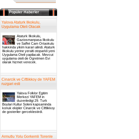
Popüler Haberler
Yalova Ataturk Ilkokulu,
Uygulama Oteli Olacak
Ataturk Ilkokulu,
Gaziosmanpasa Ilkokulu
ve Saffet Cam Ortaokulu
hakkinda yikim karari alindi. Ataturk
Ilkokulu yerine yeralti otoparkli yeni
Uygulama Oteli yapilacak. Mevcut
uygulama oteli de Ogretmen Evi
olarak hizmet verecek.
Cinarcik ve Ciftlikkoy de YAFEM
ruzgari esti
Yalova Folklor Egitim
Merkezi YAFEM in
duzenledigi 29. Turk
Boylari Kultur Soleni kapsaminda
konuk ekipler Cinarcik ve Ciftlikkoy
de gosteriler gerceklestirdi.
Armutlu Yolu Gorkemli Torenle