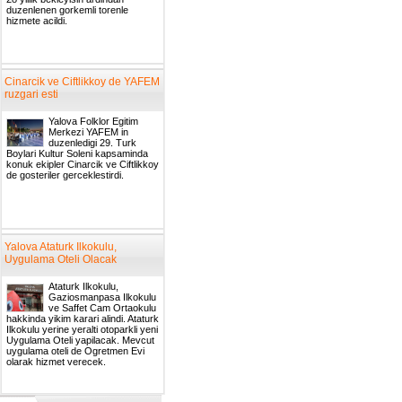
duzenlenen gorkemli torenle
hizmete acildi.
Cinarcik ve Ciftlikkoy de YAFEM
ruzgari esti
Yalova Folklor Egitim
Merkezi YAFEM in
duzenledigi 29. Turk
Boylari Kultur Soleni kapsaminda
konuk ekipler Cinarcik ve Ciftlikkoy
de gosteriler gerceklestirdi.
Yalova Ataturk Ilkokulu,
Uygulama Oteli Olacak
Ataturk Ilkokulu,
Gaziosmanpasa Ilkokulu
ve Saffet Cam Ortaokulu
hakkinda yikim karari alindi. Ataturk
Ilkokulu yerine yeralti otoparkli yeni
Uygulama Oteli yapilacak. Mevcut
uygulama oteli de Ogretmen Evi
olarak hizmet verecek.