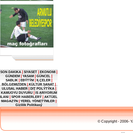
|
|
|
SON DAKIKA
SIYASET
EKONOMI
|
|
|
GÜNDEM
YASAM
GÜNCEL
|
|
|
SAĐLIK
EĐÝTÝM
ILÇELER
|
|
BÖLGEMIZDEN
KÜLTÜR SANAT
|
|
ULUSAL HABER
DIŢ POLÝTÝKA
|
KAMUOYU DUYURU
IS ARIYORUM
|
|
ILANI
SPOR HABERLERÝ
AKTÜEL
|
|
MAGAZÝN
YEREL YÖNETÝMLER
Gizlilik Politikasý
© Copyright - 2006- 