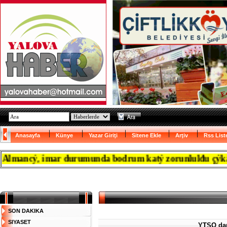
Anasayfa
Künye
Yazar Giriţi
Sitene Ekle
Arţiv
Rss List
ancý, imar durumunda bodrum katý zorunlulđu çýkanca re
SON DAKIKA
SIYASET
YTSO dan