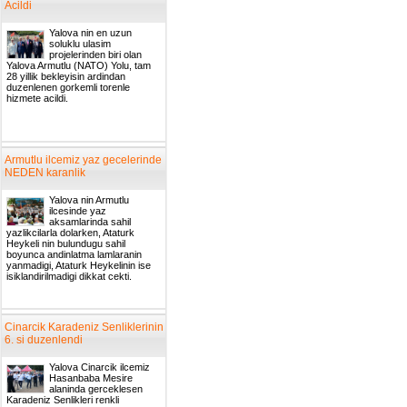
Acildi
Yalova nin en uzun
soluklu ulasim
projelerinden biri olan
Yalova Armutlu (NATO) Yolu, tam
28 yillik bekleyisin ardindan
duzenlenen gorkemli torenle
hizmete acildi.
Armutlu ilcemiz yaz gecelerinde
NEDEN karanlik
Yalova nin Armutlu
ilcesinde yaz
aksamlarinda sahil
yazlikcilarla dolarken, Ataturk
Heykeli nin bulundugu sahil
boyunca andinlatma lamlaranin
yanmadigi, Ataturk Heykelinin ise
isiklandirilmadigi dikkat cekti.
Cinarcik Karadeniz Senliklerinin
6. si duzenlendi
Yalova Cinarcik ilcemiz
Hasanbaba Mesire
alaninda gerceklesen
Karadeniz Senlikleri renkli