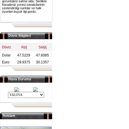
goruntulere sahne oldu. Senlikte
Karadeniz yoresi sanatcilarinin
seslendirdigi sarkilar ve halk
oyunlari buyuk ilgi gordu.
Döviz Bilgileri
Döviz
Alýţ
Satýţ
Dolar
47.5229
47.6085
Euro
29.9375
30.1357
Hava Durumu
Reklam