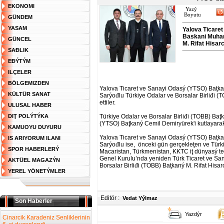
EKONOMI
Yazý
Boyutu
GÜNDEM
YASAM
Yalova Ticare
Baskani Muhamm
GÜNCEL
M. Rifat Hisarc
SAĐLIK
EĐÝTÝM
ILÇELER
BÖLGEMIZDEN
Yalova Ticaret ve Sanayi Odasý (YTSO) Baţ
KÜLTÜR SANAT
Sarýođlu Türkiye Odalar ve Borsalar Birliđi 
ettiler.
ULUSAL HABER
DIŢ POLÝTÝKA
Türkiye Odalar ve Borsalar Birliđi (TOBB) Baţ
(YTSO) Baţkaný Cemil Demiryürek'i kutlayarak
KAMUOYU DUYURU
Yalova Ticaret ve Sanayi Odasý (YTSO) Baţ
IS ARIYORUM ILANI
Sarýođlu ise, önceki gün gerçekleţen ve Türk
SPOR HABERLERÝ
Macaristan, Türkmenistan, KKTC iţ dünyasý tems
Genel Kurulu’nda yeniden Türk Ticaret ve Sana
AKTÜEL MAGAZÝN
Borsalar Birliđi (TOBB) Baţkaný M. Rifat Hisarc
YEREL YÖNETÝMLER
Editör :
Vedat Yýlmaz
Son Haberler
Yazdýr
Cinarcik Karadeniz Senliklerinin