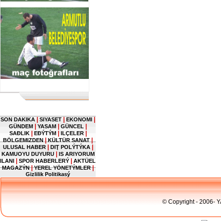
|
|
|
SON DAKIKA
SIYASET
EKONOMI
|
|
|
GÜNDEM
YASAM
GÜNCEL
|
|
|
SAĐLIK
EĐÝTÝM
ILÇELER
|
|
BÖLGEMIZDEN
KÜLTÜR SANAT
|
|
ULUSAL HABER
DIŢ POLÝTÝKA
|
KAMUOYU DUYURU
IS ARIYORUM
|
|
ILANI
SPOR HABERLERÝ
AKTÜEL
|
|
MAGAZÝN
YEREL YÖNETÝMLER
Gizlilik Politikasý
© Copyright - 2006- 