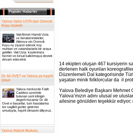
Popüler Haberler
Yalova Valisi USTA dan Orencik
Koyu ziyareti
Vali Ahmet Hamdi Usta
ve beraberindekiler,
Altinova nin Orencik
Koyu nu ziyaret ederek koy
muhtari ve vatandaslarla bir araya
geldiler. Vali Usta: koylerimize
hizmet ve kirsal kalkinmaya destek
devam edecektir.
14 ekipten oluşan 467 kursiyerin sa
derlenen halk oyunları koreografiler
Düzenlemeli Dal kategorisinde Türki
Dr. Ali OVET ve Yalova ya hayirli
yaşatan minik folklorcular da il prot
olsun
Yalova merkezde Fatih
Yalova Belediye Başkanı Mehmet Gür
Caddesi uzerinde
Yalova’mızın adını ulusal ve ulusl
bulunan yeni klinigin
degerli hocamiz Dr. Ali
ailesine gönülden teşekkür ediyor; n
Ovet e basarilar, tum hastalarina
ise saglikli gunler getirmei
umuduyla, hayirli olmasini diliyoruz.
Yalova Ataturk Ilkokulu,