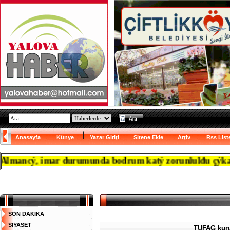
Anasayfa
Künye
Yazar Giriţi
Sitene Ekle
Arţiv
Rss List
ncý, imar durumunda bodrum katý zorunlulđu çýkanca res
SON DAKIKA
SIYASET
TUFAG kurul