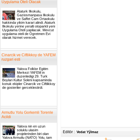
Uygulama Oteli Olacak
Ataturk Ilkokulu,
Gaziosmanpasa Ilkokulu
ve Saffet Cam Ortaokulu
hakkinda yikim karari alindi. Ataturk
Ilkokulu yerine yeralti otoparkli yeni
Uygulama Oteli yapilacak. Mevcut
uygulama oteli de Ogretmen Evi
olarak hizmet verecek.
Cinarcik ve Ciftlikkoy de YAFEM
ruzgari esti
Yalova Folklor Egitim
Merkezi YAFEM in
duzenledigi 29. Turk
Boylari Kultur Soleni kapsaminda
konuk ekipler Cinarcik ve Ciftlikkoy
de gosteriler gerceklestirdi.
Armutlu Yolu Gorkemli Torenle
Acildi
Yalova nin en uzun
soluklu ulasim
Editör :
Vedat Yýlmaz
projelerinden biri olan
Yalova Armutlu (NATO) Yolu, tam