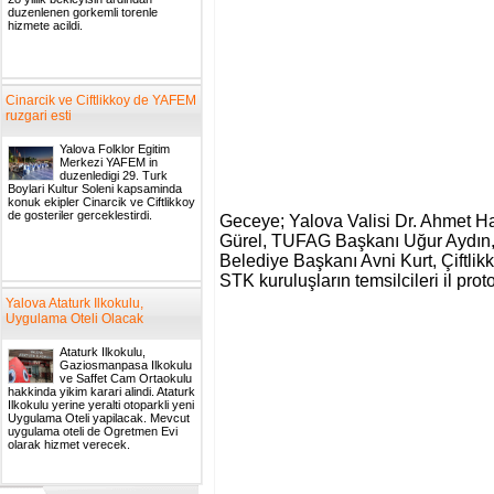
duzenlenen gorkemli torenle
hizmete acildi.
Cinarcik ve Ciftlikkoy de YAFEM
ruzgari esti
Yalova Folklor Egitim
Merkezi YAFEM in
duzenledigi 29. Turk
Boylari Kultur Soleni kapsaminda
konuk ekipler Cinarcik ve Ciftlikkoy
de gosteriler gerceklestirdi.
Geceye; Yalova Valisi Dr. Ahmet 
Gürel, TUFAG Başkanı Uğur Aydın,
Belediye Başkanı Avni Kurt, Çiftlikk
STK kuruluşların temsilcileri il prot
Yalova Ataturk Ilkokulu,
Uygulama Oteli Olacak
Ataturk Ilkokulu,
Gaziosmanpasa Ilkokulu
ve Saffet Cam Ortaokulu
hakkinda yikim karari alindi. Ataturk
Ilkokulu yerine yeralti otoparkli yeni
Uygulama Oteli yapilacak. Mevcut
uygulama oteli de Ogretmen Evi
olarak hizmet verecek.