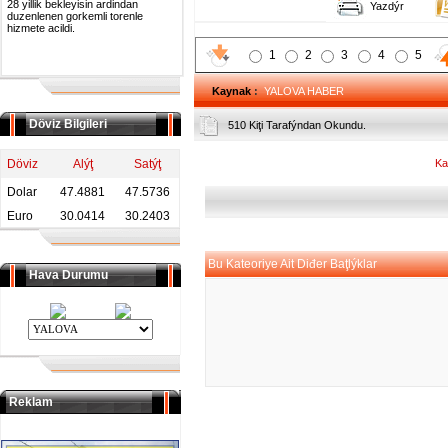
28 yillik bekleyisin ardindan
Yazdýr
duzenlenen gorkemli torenle
hizmete acildi.
1
2
3
4
5
Kaynak
:
YALOVA HABER
Döviz Bilgileri
510 Kiţi Tarafýndan Okundu.
Döviz
Alýţ
Satýţ
Ka
Dolar
47.4881
47.5736
Euro
30.0414
30.2403
Bu Kateoriye Ait Diđer Baţlýklar
Hava Durumu
Reklam