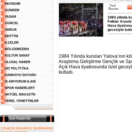
EKONOMI
Yazý
Boyutu
GÜNDEM
YASAM
1984 yilinda k
Folklar Arast
GÜNCEL
Hava tiyatrosu
SAĐLIK
gecesiyle kutl
EĐÝTÝM
ILÇELER
BÖLGEMIZDEN
KÜLTÜR SANAT
1984 Yılında kurulan Yalova’nın kö
Araştırma Geliştirme Gençlik ve 
ULUSAL HABER
Açık Hava tiyatrosunda özel geceyle
DIŢ POLÝTÝKA
kutladı.
KAMUOYU DUYURU
IS ARIYORUM ILANI
SPOR HABERLERÝ
AKTÜEL MAGAZÝN
YEREL YÖNETÝMLER
Son Haberler
Cinarcik Karadeniz Senliklerinin