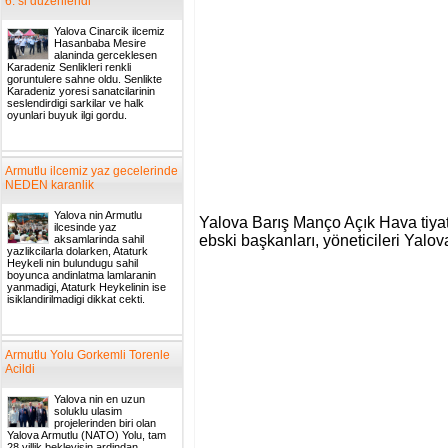
6. si duzenlendi
Yalova Cinarcik ilcemiz
Hasanbaba Mesire
alaninda gerceklesen
Karadeniz Senlikleri renkli
goruntulere sahne oldu. Senlikte
Karadeniz yoresi sanatcilarinin
seslendirdigi sarkilar ve halk
oyunlari buyuk ilgi gordu.
Armutlu ilcemiz yaz gecelerinde
NEDEN karanlik
Yalova nin Armutlu
Yalova Barış Manço Açık Hava ti
ilcesinde yaz
ebski başkanları, yöneticileri Yalo
aksamlarinda sahil
yazlikcilarla dolarken, Ataturk
Heykeli nin bulundugu sahil
boyunca andinlatma lamlaranin
yanmadigi, Ataturk Heykelinin ise
isiklandirilmadigi dikkat cekti.
Armutlu Yolu Gorkemli Torenle
Acildi
Yalova nin en uzun
soluklu ulasim
projelerinden biri olan
Yalova Armutlu (NATO) Yolu, tam
28 yillik bekleyisin ardindan