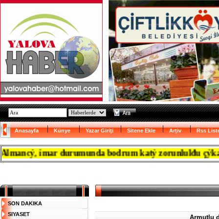
Anasayfa
Künye
Yazar Giriţi
Sitene Ekle
Arţiv
Rss List
ncý, imar durumunda bodrum katý zorunlulđu çýkanca res
SON DAKIKA
SIYASET
Armutlu da