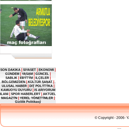
|
|
|
SON DAKIKA
SIYASET
EKONOMI
|
|
|
GÜNDEM
YASAM
GÜNCEL
|
|
|
SAĐLIK
EĐÝTÝM
ILÇELER
|
|
BÖLGEMIZDEN
KÜLTÜR SANAT
|
|
ULUSAL HABER
DIŢ POLÝTÝKA
|
KAMUOYU DUYURU
IS ARIYORUM
|
|
ILANI
SPOR HABERLERÝ
AKTÜEL
|
|
MAGAZÝN
YEREL YÖNETÝMLER
Gizlilik Politikasý
© Copyright - 2006- 