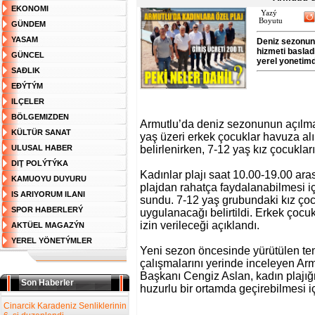
EKONOMI
Yazý
Boyutu
GÜNDEM
YASAM
Deniz sezonunu
hizmeti baslad
GÜNCEL
yerel yonetimde
SAĐLIK
EĐÝTÝM
ILÇELER
BÖLGEMIZDEN
Armutlu’da deniz sezonunun açılması
KÜLTÜR SANAT
yaş üzeri erkek çocuklar havuza alı
ULUSAL HABER
belirlenirken, 7-12 yaş kız çocukla
DIŢ POLÝTÝKA
Kadınlar plajı saat 10.00-19.00 aras
KAMUOYU DUYURU
plajdan rahatça faydalanabilmesi i
IS ARIYORUM ILANI
sundu. 7-12 yaş grubundaki kız çocu
SPOR HABERLERÝ
uygulanacağı belirtildi. Erkek çocuk
izin verileceği açıklandı.
AKTÜEL MAGAZÝN
YEREL YÖNETÝMLER
Yeni sezon öncesinde yürütülen tem
çalışmalarını yerinde inceleyen A
Başkanı Cengiz Aslan, kadın plajı
Son Haberler
huzurlu bir ortamda geçirebilmesi i
Cinarcik Karadeniz Senliklerinin