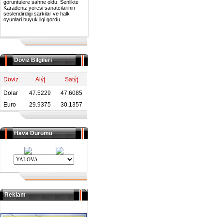
goruntulere sahne oldu. Senlikte
Karadeniz yoresi sanatcilarinin
seslendirdigi sarkilar ve halk
oyunlari buyuk ilgi gordu.
Döviz Bilgileri
Döviz
Alýţ
Satýţ
Dolar
47.5229
47.6085
Euro
29.9375
30.1357
Hava Durumu
Reklam