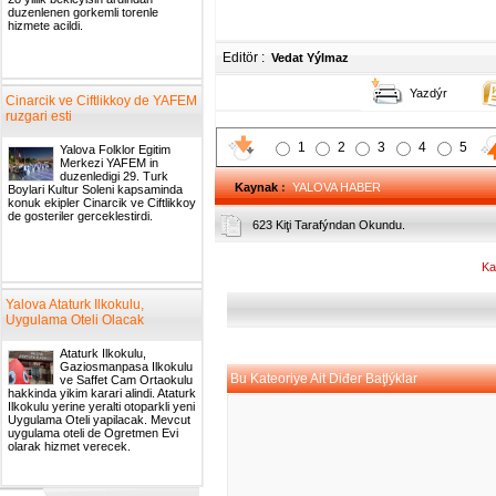
duzenlenen gorkemli torenle
hizmete acildi.
Editör :
Vedat Yýlmaz
Yazdýr
Cinarcik ve Ciftlikkoy de YAFEM
ruzgari esti
1
2
3
4
5
Yalova Folklor Egitim
Merkezi YAFEM in
duzenledigi 29. Turk
Kaynak
:
YALOVA HABER
Boylari Kultur Soleni kapsaminda
konuk ekipler Cinarcik ve Ciftlikkoy
de gosteriler gerceklestirdi.
623 Kiţi Tarafýndan Okundu.
Ka
Yalova Ataturk Ilkokulu,
Uygulama Oteli Olacak
Ataturk Ilkokulu,
Gaziosmanpasa Ilkokulu
Bu Kateoriye Ait Diđer Baţlýklar
ve Saffet Cam Ortaokulu
hakkinda yikim karari alindi. Ataturk
Ilkokulu yerine yeralti otoparkli yeni
Uygulama Oteli yapilacak. Mevcut
uygulama oteli de Ogretmen Evi
olarak hizmet verecek.