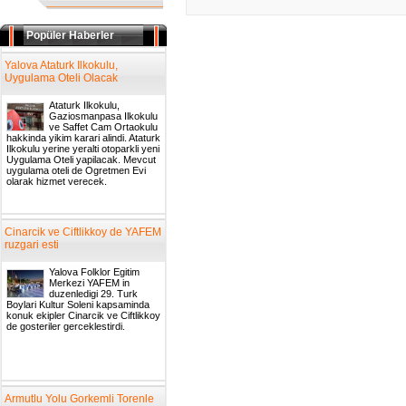
Popüler Haberler
Yalova Ataturk Ilkokulu,
Uygulama Oteli Olacak
Ataturk Ilkokulu,
Gaziosmanpasa Ilkokulu
ve Saffet Cam Ortaokulu
hakkinda yikim karari alindi. Ataturk
Ilkokulu yerine yeralti otoparkli yeni
Uygulama Oteli yapilacak. Mevcut
uygulama oteli de Ogretmen Evi
olarak hizmet verecek.
Cinarcik ve Ciftlikkoy de YAFEM
ruzgari esti
Yalova Folklor Egitim
Merkezi YAFEM in
duzenledigi 29. Turk
Boylari Kultur Soleni kapsaminda
konuk ekipler Cinarcik ve Ciftlikkoy
de gosteriler gerceklestirdi.
Armutlu Yolu Gorkemli Torenle