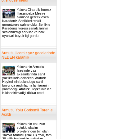
6. si duzenlendi
Yalova Cinarcik ilcemiz
Hasanbaba Mesire
alaninda gerceklesen
Karadeniz Senlikleri renkli
goruntulere sahne oldu. Senlikte
Karadeniz yoresi sanatcilarinin
seslendirdigi sarkilar ve halk
oyunlari buyuk ilgi gordu.
Armutlu ilcemiz yaz gecelerinde
NEDEN karanlik
Yalova nin Armutlu
ilcesinde yaz
aksamlarinda sahil
yazlikcilarla dolarken, Ataturk
Heykeli nin bulundugu sahil
boyunca andinlatma lamlaranin
yanmadigi, Ataturk Heykelinin ise
isiklandirilmadigi dikkat cekti.
Armutlu Yolu Gorkemli Torenle
Acildi
Yalova nin en uzun
soluklu ulasim
projelerinden biri olan
Yalova Armutlu (NATO) Yolu, tam
28 yillik bekleyisin ardindan