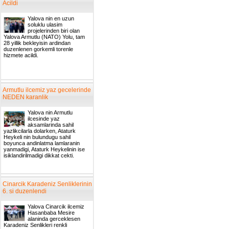
Acildi
Yalova nin en uzun
soluklu ulasim
projelerinden biri olan
Yalova Armutlu (NATO) Yolu, tam
28 yillik bekleyisin ardindan
duzenlenen gorkemli torenle
hizmete acildi.
Armutlu ilcemiz yaz gecelerinde
NEDEN karanlik
Yalova nin Armutlu
ilcesinde yaz
aksamlarinda sahil
yazlikcilarla dolarken, Ataturk
Heykeli nin bulundugu sahil
boyunca andinlatma lamlaranin
yanmadigi, Ataturk Heykelinin ise
isiklandirilmadigi dikkat cekti.
Cinarcik Karadeniz Senliklerinin
6. si duzenlendi
Yalova Cinarcik ilcemiz
Hasanbaba Mesire
alaninda gerceklesen
Karadeniz Senlikleri renkli