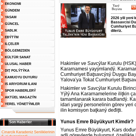
EKONOMI
Yazý
Boyutu
GÜNDEM
YASAM
2026 yili yeni
Bassavcisi Duy
GÜNCEL
Cumhuriyet Ba
SAĐLIK
dileriz.
EĐÝTÝM
ILÇELER
BÖLGEMIZDEN
KÜLTÜR SANAT
Hakimler ve Savcýlar Kurulu (HSK)
ULUSAL HABER
Kararnamesi yayýmlandý. Kararname 
DIŢ POLÝTÝKA
Cumhuriyet Baţsavcýsý Duygu Baya
KAMUOYU DUYURU
Yalova'ya Tokat Cumhuriyet Baţsa
IS ARIYORUM ILANI
Hakimler ve Savcýlar Kurulu Birinci
SPOR HABERLERÝ
Yýlý Ana Kararnamelerine iliţkin çal
AKTÜEL MAGAZÝN
tamamlanarak karara bađlandý. Kara
YEREL YÖNETÝMLER
idari yargý personelinin görev yeri
ilin komisyon baţkaný deđiţti.
Yunus Emre Büyükyurt
Kimdir?
Son Haberler
Yunus Emre Büyükyurt, Kars dođumlu
Cinarcik Karadeniz Senliklerinin
adli görevlerde bulunmuţ, özellikle 