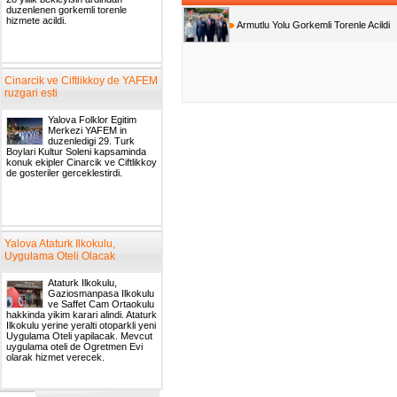
duzenlenen gorkemli torenle
hizmete acildi.
Armutlu Yolu Gorkemli Torenle Acildi
Cinarcik ve Ciftlikkoy de YAFEM
ruzgari esti
Yalova Folklor Egitim
Merkezi YAFEM in
duzenledigi 29. Turk
Boylari Kultur Soleni kapsaminda
konuk ekipler Cinarcik ve Ciftlikkoy
de gosteriler gerceklestirdi.
Yalova Ataturk Ilkokulu,
Uygulama Oteli Olacak
Ataturk Ilkokulu,
Gaziosmanpasa Ilkokulu
ve Saffet Cam Ortaokulu
hakkinda yikim karari alindi. Ataturk
Ilkokulu yerine yeralti otoparkli yeni
Uygulama Oteli yapilacak. Mevcut
uygulama oteli de Ogretmen Evi
olarak hizmet verecek.