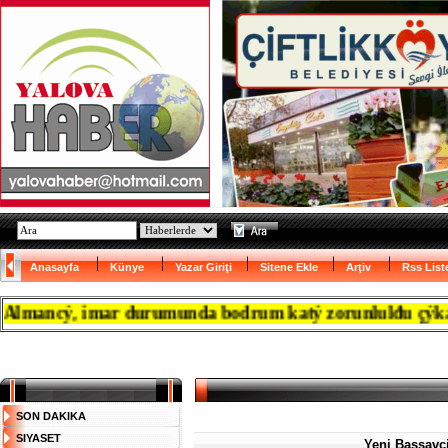
Anasayfa
Künye
Yazar Giriţi
Sitene Ekle
Arţiv
Rss List
ancý, imar durumunda bodrum katý zorunlulđu çýkanca re
SON DAKIKA
SIYASET
Yeni Bassav