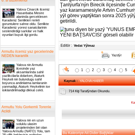
6. si duzenlendi
Ţanlýurfa'nýn Birecik ilçesinde Cu
Yalova Cinarcik ilcemiz
yaz kararnamesiyle Artvin Cumhuriy
Hasanbaba Mesire
yýl görev yaptýktan sonra 2025 yý
alaninda gerceklesen
Karadeniz Senlikleri renkli
getirildi.
goruntulere sahne oldu. Senlikte
Karadeniz yoresi sanatcilarinin
seslendirdigi sarkilar ve halk
oyunlari buyuk ilgi gordu.
Editör :
Vedat Yýlmaz
Armutlu ilcemiz yaz gecelerinde
Yazdýr
NEDEN karanlik
Yalova nin Armutlu
ilcesinde yaz
1
2
3
4
5
aksamlarinda sahil
yazlikcilarla dolarken, Ataturk
Heykeli nin bulundugu sahil
Kaynak
:
YALOVA HABER
boyunca andinlatma lamlaranin
yanmadigi, Ataturk Heykelinin ise
isiklandirilmadigi dikkat cekti.
714 Kiţi Tarafýndan Okundu.
Ka
Armutlu Yolu Gorkemli Torenle
Acildi
Yalova nin en uzun
soluklu ulasim
projelerinden biri olan
Yalova Armutlu (NATO) Yolu, tam
Bu Kateoriye Ait Diđer Baţlýklar
28 yillik bekleyisin ardindan