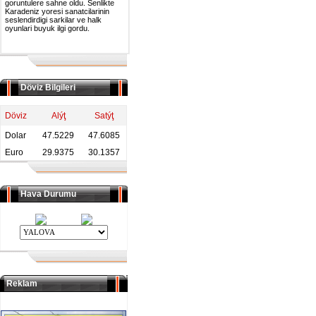
goruntulere sahne oldu. Senlikte
Karadeniz yoresi sanatcilarinin
seslendirdigi sarkilar ve halk
oyunlari buyuk ilgi gordu.
Döviz Bilgileri
Döviz
Alýţ
Satýţ
Dolar
47.5229
47.6085
Euro
29.9375
30.1357
Hava Durumu
Reklam