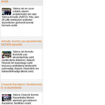
Acildi
Yalova nin en uzun
soluklu ulasim
projelerinden biri olan
Yalova Armutlu (NATO) Yolu, tam
28 yillik bekleyisin ardindan
duzenlenen gorkemli torenle
hizmete acildi.
Armutlu ilcemiz yaz gecelerinde
NEDEN karanlik
Yalova nin Armutlu
ilcesinde yaz
aksamlarinda sahil
yazlikcilarla dolarken, Ataturk
Heykeli nin bulundugu sahil
boyunca andinlatma lamlaranin
yanmadigi, Ataturk Heykelinin ise
isiklandirilmadigi dikkat cekti.
Cinarcik Karadeniz Senliklerinin
6. si duzenlendi
Yalova Cinarcik ilcemiz
Hasanbaba Mesire
alaninda gerceklesen
Karadeniz Senlikleri renkli