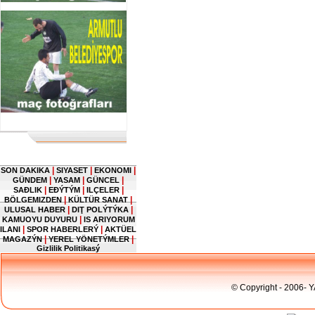
|
|
|
SON DAKIKA
SIYASET
EKONOMI
|
|
|
GÜNDEM
YASAM
GÜNCEL
|
|
|
SAĐLIK
EĐÝTÝM
ILÇELER
|
|
BÖLGEMIZDEN
KÜLTÜR SANAT
|
|
ULUSAL HABER
DIŢ POLÝTÝKA
|
KAMUOYU DUYURU
IS ARIYORUM
|
|
ILANI
SPOR HABERLERÝ
AKTÜEL
|
|
MAGAZÝN
YEREL YÖNETÝMLER
Gizlilik Politikasý
© Copyright - 2006- 