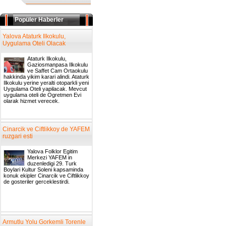
Popüler Haberler
Yalova Ataturk Ilkokulu,
Uygulama Oteli Olacak
Ataturk Ilkokulu,
Gaziosmanpasa Ilkokulu
ve Saffet Cam Ortaokulu
hakkinda yikim karari alindi. Ataturk
Ilkokulu yerine yeralti otoparkli yeni
Uygulama Oteli yapilacak. Mevcut
uygulama oteli de Ogretmen Evi
olarak hizmet verecek.
Cinarcik ve Ciftlikkoy de YAFEM
ruzgari esti
Yalova Folklor Egitim
Merkezi YAFEM in
duzenledigi 29. Turk
Boylari Kultur Soleni kapsaminda
konuk ekipler Cinarcik ve Ciftlikkoy
de gosteriler gerceklestirdi.
Armutlu Yolu Gorkemli Torenle