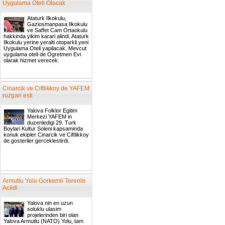
Uygulama Oteli Olacak
Ataturk Ilkokulu,
Gaziosmanpasa Ilkokulu
ve Saffet Cam Ortaokulu
hakkinda yikim karari alindi. Ataturk
Ilkokulu yerine yeralti otoparkli yeni
Uygulama Oteli yapilacak. Mevcut
uygulama oteli de Ogretmen Evi
olarak hizmet verecek.
Cinarcik ve Ciftlikkoy de YAFEM
ruzgari esti
Yalova Folklor Egitim
Merkezi YAFEM in
duzenledigi 29. Turk
Boylari Kultur Soleni kapsaminda
konuk ekipler Cinarcik ve Ciftlikkoy
de gosteriler gerceklestirdi.
Armutlu Yolu Gorkemli Torenle
Acildi
Yalova nin en uzun
soluklu ulasim
projelerinden biri olan
Yalova Armutlu (NATO) Yolu, tam