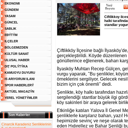
EKONOMI
Yazý
Boyutu
GÜNDEM
YASAM
Ciftlikkoy ilce
halki tarafinda
GÜNCEL
standlar yogun 
SAĐLIK
EĐÝTÝM
ILÇELER
BÖLGEMIZDEN
Çiftlikköy İlçesine bağlı İlyasköy'd
KÜLTÜR SANAT
gerçekleştirildi. Köyde düzenlenen e
ULUSAL HABER
gönüllerince eğlenerek, baharı karşı
DIŢ POLÝTÝKA
İlyasköy Muhtarı Recep Gülçen, ge
KAMUOYU DUYURU
vurgu yaparak, "Bu şenlikler, köyü
örneklerini sergiliyor. Gelecek nes
IS ARIYORUM ILANI
bizim için çok önemli" dedi.
SPOR HABERLERÝ
AKTÜEL MAGAZÝN
Şenlikte, köy halkı tarafından hazır
sergilendiği stantlar büyük ilgi gör
YEREL YÖNETÝMLER
köy sakinleri bir araya gelerek birli
Etkinliğe katılan Yalova İl Genel 
Son Haberler
şenliklerle karşılarız baharı, yazı! 
hepimizde sevinç ve neşe olarak te
Cinarcik Karadeniz Senliklerinin
eden Hıdırellez ve Bahar Şenliği bu 