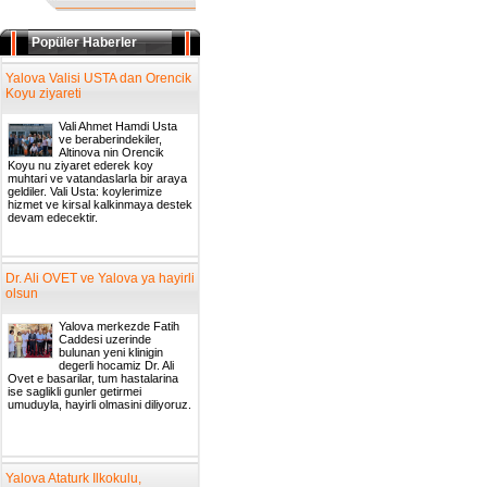
Popüler Haberler
Yalova Valisi USTA dan Orencik
Koyu ziyareti
Vali Ahmet Hamdi Usta
ve beraberindekiler,
Altinova nin Orencik
Koyu nu ziyaret ederek koy
muhtari ve vatandaslarla bir araya
geldiler. Vali Usta: koylerimize
hizmet ve kirsal kalkinmaya destek
devam edecektir.
Dr. Ali OVET ve Yalova ya hayirli
olsun
Yalova merkezde Fatih
Caddesi uzerinde
bulunan yeni klinigin
degerli hocamiz Dr. Ali
Ovet e basarilar, tum hastalarina
ise saglikli gunler getirmei
umuduyla, hayirli olmasini diliyoruz.
Yalova Ataturk Ilkokulu,