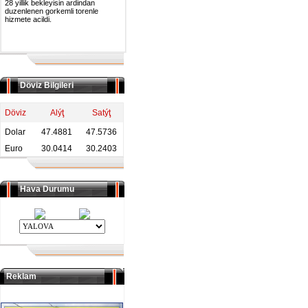
28 yillik bekleyisin ardindan
duzenlenen gorkemli torenle
hizmete acildi.
Döviz Bilgileri
Döviz
Alýţ
Satýţ
Dolar
47.4881
47.5736
Euro
30.0414
30.2403
Hava Durumu
Reklam