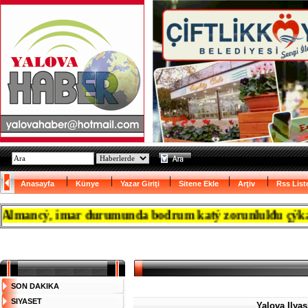
Anasayfa
Künye
Yazar Giriţi
Sitene Ekle
Arţiv
Rss List
ancý, imar durumunda bodrum katý zorunlulđu çýkanca res
SON DAKIKA
SIYASET
Yalova Ilyas