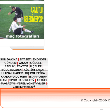
|
|
|
SON DAKIKA
SIYASET
EKONOMI
|
|
|
GÜNDEM
YASAM
GÜNCEL
|
|
|
SAĐLIK
EĐÝTÝM
ILÇELER
|
|
BÖLGEMIZDEN
KÜLTÜR SANAT
|
|
ULUSAL HABER
DIŢ POLÝTÝKA
|
KAMUOYU DUYURU
IS ARIYORUM
|
|
ILANI
SPOR HABERLERÝ
AKTÜEL
|
|
MAGAZÝN
YEREL YÖNETÝMLER
Gizlilik Politikasý
© Copyright - 2006- 