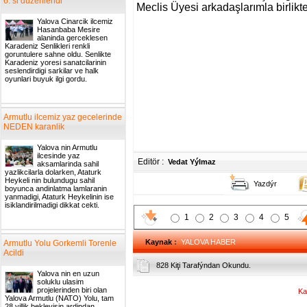
6. si duzenlendi
Meclis Üyesi arkadaşlarımla birlikt
Yalova Cinarcik ilcemiz
Hasanbaba Mesire
alaninda gerceklesen
Karadeniz Senlikleri renkli
goruntulere sahne oldu. Senlikte
Karadeniz yoresi sanatcilarinin
seslendirdigi sarkilar ve halk
oyunlari buyuk ilgi gordu.
Armutlu ilcemiz yaz gecelerinde
NEDEN karanlik
Yalova nin Armutlu
ilcesinde yaz
Editör :
Vedat Yýlmaz
aksamlarinda sahil
yazlikcilarla dolarken, Ataturk
Heykeli nin bulundugu sahil
Yazdýr
boyunca andinlatma lamlaranin
yanmadigi, Ataturk Heykelinin ise
isiklandirilmadigi dikkat cekti.
1
2
3
4
5
Kaynak
:
YALOVA HABER
Armutlu Yolu Gorkemli Torenle
Acildi
828 Kiţi Tarafýndan Okundu.
Yalova nin en uzun
soluklu ulasim
projelerinden biri olan
Ka
Yalova Armutlu (NATO) Yolu, tam
28 yillik bekleyisin ardindan