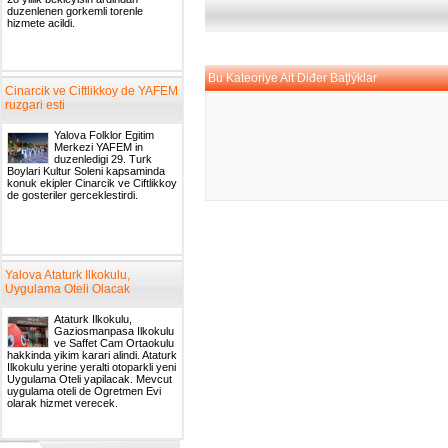
duzenlenen gorkemli torenle
hizmete acildi.
Bu Kateoriye Ait Diđer Baţlýklar
Cinarcik ve Ciftlikkoy de YAFEM
ruzgari esti
Yalova Folklor Egitim
Merkezi YAFEM in
duzenledigi 29. Turk
Boylari Kultur Soleni kapsaminda
konuk ekipler Cinarcik ve Ciftlikkoy
de gosteriler gerceklestirdi.
Yalova Ataturk Ilkokulu,
Uygulama Oteli Olacak
Ataturk Ilkokulu,
Gaziosmanpasa Ilkokulu
ve Saffet Cam Ortaokulu
hakkinda yikim karari alindi. Ataturk
Ilkokulu yerine yeralti otoparkli yeni
Uygulama Oteli yapilacak. Mevcut
uygulama oteli de Ogretmen Evi
olarak hizmet verecek.