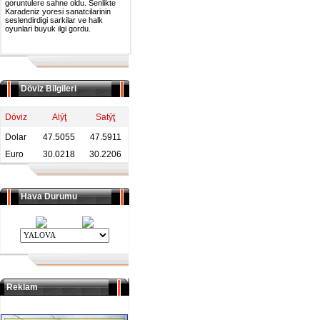
goruntulere sahne oldu. Senlikte
Karadeniz yoresi sanatcilarinin
seslendirdigi sarkilar ve halk
oyunlari buyuk ilgi gordu.
Döviz Bilgileri
Döviz
Alýţ
Satýţ
Dolar
47.5055
47.5911
Euro
30.0218
30.2206
Hava Durumu
Reklam