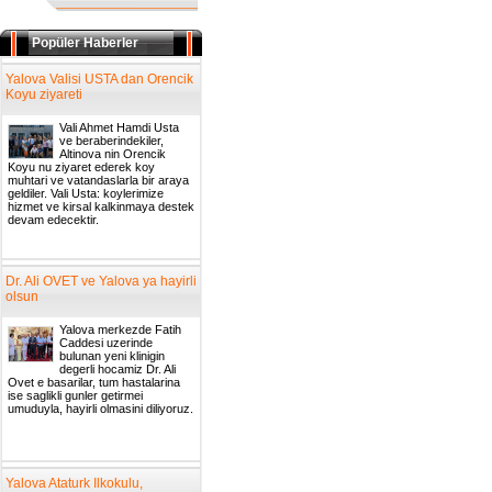
Popüler Haberler
Yalova Valisi USTA dan Orencik
Koyu ziyareti
Vali Ahmet Hamdi Usta
ve beraberindekiler,
Altinova nin Orencik
Koyu nu ziyaret ederek koy
muhtari ve vatandaslarla bir araya
geldiler. Vali Usta: koylerimize
hizmet ve kirsal kalkinmaya destek
devam edecektir.
Dr. Ali OVET ve Yalova ya hayirli
olsun
Yalova merkezde Fatih
Caddesi uzerinde
bulunan yeni klinigin
degerli hocamiz Dr. Ali
Ovet e basarilar, tum hastalarina
ise saglikli gunler getirmei
umuduyla, hayirli olmasini diliyoruz.
Yalova Ataturk Ilkokulu,