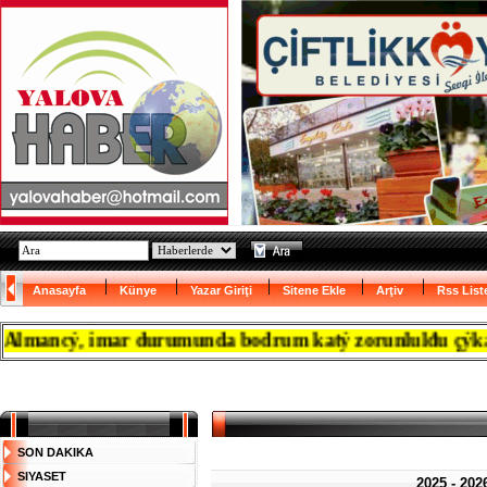
Anasayfa
Künye
Yazar Giriţi
Sitene Ekle
Arţiv
Rss List
ancý, imar durumunda bodrum katý zorunlulđu çýkanca res
SON DAKIKA
SIYASET
2025 - 2026