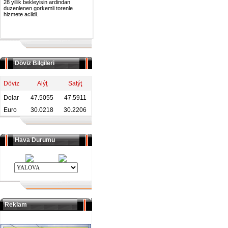
28 yillik bekleyisin ardindan
duzenlenen gorkemli torenle
hizmete acildi.
Döviz Bilgileri
Döviz
Alýţ
Satýţ
Dolar
47.5055
47.5911
Euro
30.0218
30.2206
Hava Durumu
Reklam