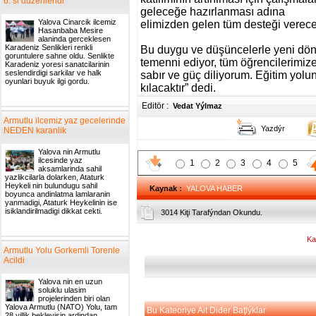
6. si duzenlendi
geleceğe hazırlanması adına
Yalova Cinarcik ilcemiz
elimizden gelen tüm desteği verece
Hasanbaba Mesire
alaninda gerceklesen
Karadeniz Senlikleri renkli
Bu duygu ve düşüncelerle yeni dön
goruntulere sahne oldu. Senlikte
temenni ediyor,
tüm öğrencilerimize
Karadeniz yoresi sanatcilarinin
seslendirdigi sarkilar ve halk
sabır ve güç diliyorum.
Eğitim yolun
oyunlari buyuk ilgi gordu.
kılacaktır” dedi.
Editör :
Vedat Yýlmaz
Armutlu ilcemiz yaz gecelerinde
Yazdýr
NEDEN karanlik
Yalova nin Armutlu
ilcesinde yaz
1
2
3
4
5
aksamlarinda sahil
yazlikcilarla dolarken, Ataturk
Heykeli nin bulundugu sahil
Kaynak
:
YALOVA HABER
boyunca andinlatma lamlaranin
yanmadigi, Ataturk Heykelinin ise
isiklandirilmadigi dikkat cekti.
3014 Kiţi Tarafýndan Okundu.
Ka
Armutlu Yolu Gorkemli Torenle
Acildi
Yalova nin en uzun
soluklu ulasim
projelerinden biri olan
Yalova Armutlu (NATO) Yolu, tam
Bu Kateoriye Ait Diđer Baţlýklar
28 yillik bekleyisin ardindan