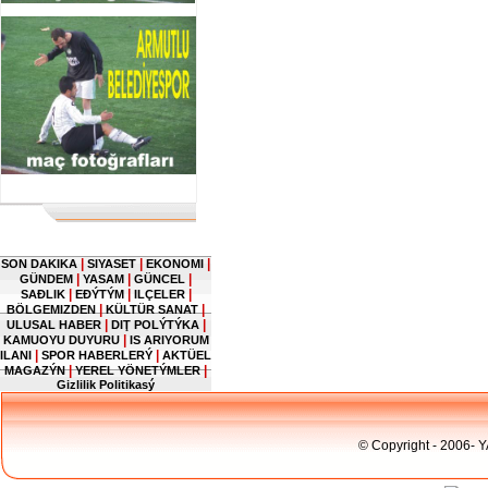
|
|
|
SON DAKIKA
SIYASET
EKONOMI
|
|
|
GÜNDEM
YASAM
GÜNCEL
|
|
|
SAĐLIK
EĐÝTÝM
ILÇELER
|
|
BÖLGEMIZDEN
KÜLTÜR SANAT
|
|
ULUSAL HABER
DIŢ POLÝTÝKA
|
KAMUOYU DUYURU
IS ARIYORUM
|
|
ILANI
SPOR HABERLERÝ
AKTÜEL
|
|
MAGAZÝN
YEREL YÖNETÝMLER
Gizlilik Politikasý
© Copyright - 2006- 