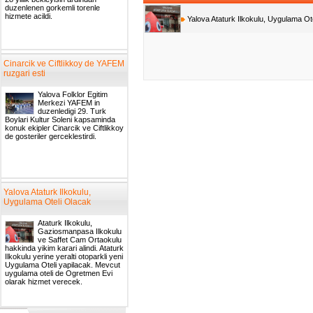
duzenlenen gorkemli torenle
hizmete acildi.
Yalova Ataturk Ilkokulu, Uygulama Ot
Cinarcik ve Ciftlikkoy de YAFEM
ruzgari esti
Yalova Folklor Egitim
Merkezi YAFEM in
duzenledigi 29. Turk
Boylari Kultur Soleni kapsaminda
konuk ekipler Cinarcik ve Ciftlikkoy
de gosteriler gerceklestirdi.
Yalova Ataturk Ilkokulu,
Uygulama Oteli Olacak
Ataturk Ilkokulu,
Gaziosmanpasa Ilkokulu
ve Saffet Cam Ortaokulu
hakkinda yikim karari alindi. Ataturk
Ilkokulu yerine yeralti otoparkli yeni
Uygulama Oteli yapilacak. Mevcut
uygulama oteli de Ogretmen Evi
olarak hizmet verecek.