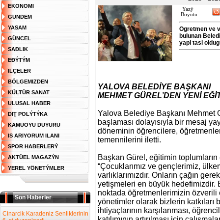
EKONOMI
Yazý
Boyutu
GÜNDEM
YASAM
Ogretmen ve ve
bulunan Beledi
GÜNCEL
yapi tasi oldu
SAĐLIK
EĐÝTÝM
ILÇELER
BÖLGEMIZDEN
YALOVA BELEDİYE BAŞKANI
KÜLTÜR SANAT
MEHMET GÜREL’DEN YENİ EĞİT
ULUSAL HABER
Yalova Belediye Başkanı Mehmet Gü
DIŢ POLÝTÝKA
başlaması
dolayısıyla bir mesaj ya
KAMUOYU DUYURU
döneminin öğrencilere,
öğretmenler
IS ARIYORUM ILANI
temennilerini iletti.
SPOR HABERLERÝ
Başkan Gürel, eğitimin toplumların
AKTÜEL MAGAZÝN
“Çocuklarımız
ve gençlerimiz, ülkem
YEREL YÖNETÝMLER
varlıklarımızdır. Onların çağın
gerek
yetişmeleri en büyük hedefimizdir.
noktada öğretmenlerimizin özverili ç
Son Haberler
yönetimler
olarak bizlerin katkılar
ihtiyaçlarının
karşılanması, öğrencile
Cinarcik Karadeniz Senliklerinin
katılımının artırılması için
çalışmalar