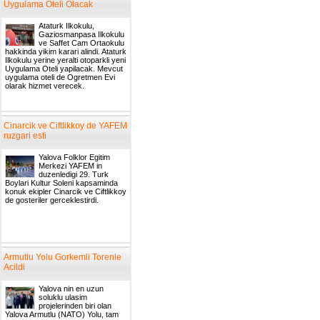
Uygulama Oteli Olacak
Ataturk Ilkokulu,
Gaziosmanpasa Ilkokulu
ve Saffet Cam Ortaokulu
hakkinda yikim karari alindi. Ataturk
Ilkokulu yerine yeralti otoparkli yeni
Uygulama Oteli yapilacak. Mevcut
uygulama oteli de Ogretmen Evi
olarak hizmet verecek.
Cinarcik ve Ciftlikkoy de YAFEM
ruzgari esti
Yalova Folklor Egitim
Merkezi YAFEM in
duzenledigi 29. Turk
Boylari Kultur Soleni kapsaminda
konuk ekipler Cinarcik ve Ciftlikkoy
de gosteriler gerceklestirdi.
Armutlu Yolu Gorkemli Torenle
Acildi
Yalova nin en uzun
soluklu ulasim
projelerinden biri olan
Yalova Armutlu (NATO) Yolu, tam