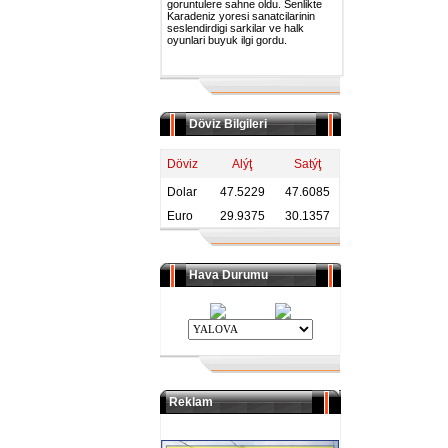
goruntulere sahne oldu. Senlikte
Karadeniz yoresi sanatcilarinin
seslendirdigi sarkilar ve halk
oyunlari buyuk ilgi gordu.
Döviz Bilgileri
Döviz
Alýţ
Satýţ
Dolar
47.5229
47.6085
Euro
29.9375
30.1357
Hava Durumu
Reklam