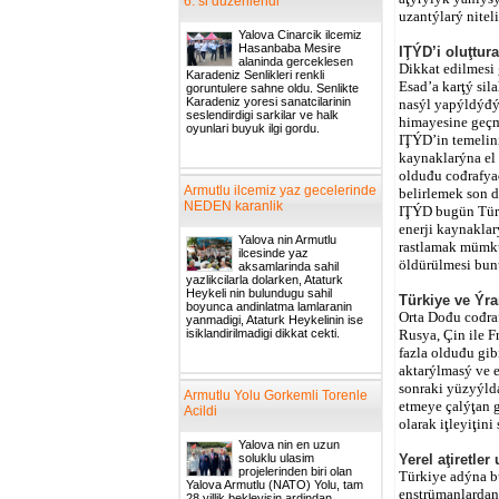
6. si duzenlendi
uzantýlarý nitel
Yalova Cinarcik ilcemiz
Hasanbaba Mesire
IŢÝD’i oluţtu
alaninda gerceklesen
Dikkat edilmesi 
Karadeniz Senlikleri renkli
Esad’a karţý si
goruntulere sahne oldu. Senlikte
Karadeniz yoresi sanatcilarinin
nasýl yapýldýđý
seslendirdigi sarkilar ve halk
himayesine geçm
oyunlari buyuk ilgi gordu.
IŢÝD’in temelini
kaynaklarýna el
olduđu cođrafya
Armutlu ilcemiz yaz gecelerinde
belirlemek son d
NEDEN karanlik
IŢÝD bugün Türk
enerji kaynakla
Yalova nin Armutlu
rastlamak mümkü
ilcesinde yaz
öldürülmesi bunu
aksamlarinda sahil
yazlikcilarla dolarken, Ataturk
Heykeli nin bulundugu sahil
Türkiye ve Ýra
boyunca andinlatma lamlaranin
Orta Dođu cođraf
yanmadigi, Ataturk Heykelinin ise
isiklandirilmadigi dikkat cekti.
Rusya, Çin ile F
fazla olduđu gib
aktarýlmasý ve e
sonraki yüzyýlda
Armutlu Yolu Gorkemli Torenle
etmeye çalýţan g
Acildi
olarak iţleyiţin
Yalova nin en uzun
soluklu ulasim
Yerel aţiretle
projelerinden biri olan
Türkiye adýna b
Yalova Armutlu (NATO) Yolu, tam
enstrümanlardan 
28 yillik bekleyisin ardindan