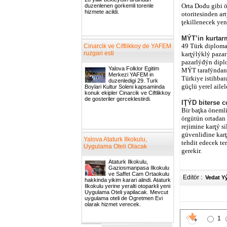
Orta Dođu gibi 
duzenlenen gorkemli torenle
hizmete acildi.
otoritesinden ar
ţekillenecek yen
MÝT’in kurtarm
49 Türk diploma
Cinarcik ve Ciftlikkoy de YAFEM
ruzgari esti
karţýlýklý pazar
pazarlýđýn diplo
Yalova Folklor Egitim
MÝT tarafýndan 
Merkezi YAFEM in
Türkiye istihbar
duzenledigi 29. Turk
güçlü yerel aile
Boylari Kultur Soleni kapsaminda
konuk ekipler Cinarcik ve Ciftlikkoy
de gosteriler gerceklestirdi.
IŢÝD biterse c
Bir baţka önemli
örgütün ortadan
rejimine karţý s
güvenliđine kar
Yalova Ataturk Ilkokulu,
tehdit edecek te
Uygulama Oteli Olacak
gerekir.
Ataturk Ilkokulu,
Gaziosmanpasa Ilkokulu
ve Saffet Cam Ortaokulu
Editör :
Vedat Y
hakkinda yikim karari alindi. Ataturk
Ilkokulu yerine yeralti otoparkli yeni
Uygulama Oteli yapilacak. Mevcut
uygulama oteli de Ogretmen Evi
olarak hizmet verecek.
1