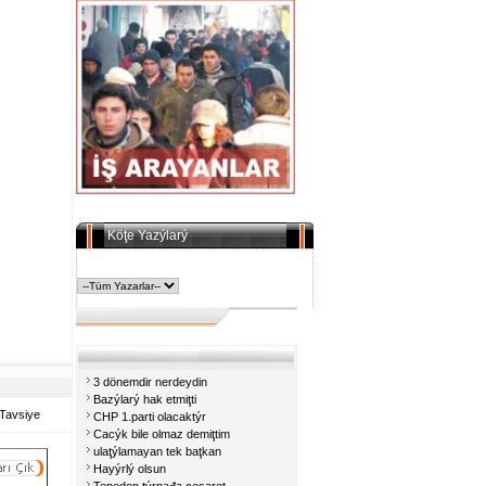
Köţe Yazýlarý
3 dönemdir nerdeydin
Bazýlarý hak etmiţti
Tavsiye
CHP 1.parti olacaktýr
Cacýk bile olmaz demiţtim
ulaţýlamayan tek baţkan
Hayýrlý olsun