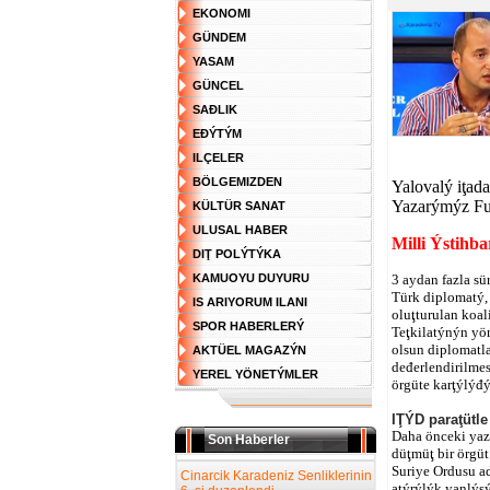
EKONOMI
GÜNDEM
YASAM
GÜNCEL
SAĐLIK
EĐÝTÝM
ILÇELER
BÖLGEMIZDEN
Yalovalý iţad
Yazarýmýz Fur
KÜLTÜR SANAT
ULUSAL HABER
Milli Ýstihb
DIŢ POLÝTÝKA
KAMUOYU DUYURU
3 aydan fazla sü
Türk diplomatý,
IS ARIYORUM ILANI
oluţturulan koal
SPOR HABERLERÝ
Teţkilatýnýn yön
olsun diplomatl
AKTÜEL MAGAZÝN
deđerlendirilme
YEREL YÖNETÝMLER
örgüte karţýlýđý
IŢÝD paraţütle
Daha önceki yaz
Son Haberler
düţmüţ bir örgüt
Suriye Ordusu ad
Cinarcik Karadeniz Senliklerinin
aţýrýlýk yanlýsý