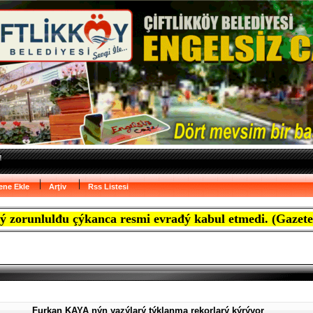
ene Ekle
Arţiv
Rss Listesi
lđu çýkanca resmi evrađý kabul etmedi. (Gazete Marmara'
Furkan KAYA nýn yazýlarý týklanma rekorlarý kýrýyor