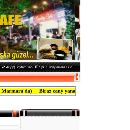
Açýlýţ Sayfam Yap
Sýk Kullanýlanlara Ekle
da) Biraz caný yanan ben mafyayým, aţiretim diye bađýr