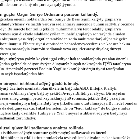
iđinde otorite alaný oluţturmaya çalýţýyordu.
ran güçler Özgür Suriye Ordusunu paravan kullandý.
gereken önemli noktalardan biri Suriye’de Baas rejimi karţýtý gruplarýn
lahlandýrýlmasý ve maddi yardým sađlanmasý sürecinde bunun sađlýklý biçimde
dýr. Bu süreçte kontrollü ţekilde mühimmatlarýn terör odaklý gruplarýn
emesi için dikkatle silahlandýrýlan muhalif gruplarýn sonrasýnda elinden
 oluţturan yasa dýţý örgütler tarafýndan zorla mühimmatlarý alýnarak gelir
 konulmuţtur. Elbette siyasi otoriteden bahsedemeyeceđimiz ve kaosun hakim
da tam manasýyla kontrolü sađlamak veya örgütler arasý diyalog düzeyi
erece güç.
iye sýnýrýna yakýn köyleri iţgal ediyor Irak topraklarýnda yer alan önemli
rýndan gelir elde ediyor. Ayrýca dünyanýn birçok noktasýnda IŢÝD taraflarýna
n. Amerikalý gazeteci Foe’nin Ýngiliz aksanlý bir örgüt üyesi tarafýndan
n açýk ispatlarýndan biri.
n bireysel istihbarat ađýný güçlü tutmalý.
yasý üzerinde menfaati olan ülkelerin baţýnda ABD, Birleţik Krallýk,
ransa ve Almanya’nýn baţýný çektiđi Avrupa Birliđi yer alýyor. Bir asýrdan
i esas amaç, zengin petrol kaynaklarýnýn0 sorunsuz ţekilde Batý pazarýna
nerji vanalarýnýn baţýna Batý’nýn ţirketlerinin oturtulmasýdýr. Bu hedef bundan
 da deđiţmeyecektir. Fakat her seferinde bir “terör kuklasý” ile bölgeye nüfuz
üçlere karţý özellikle Türkiye ve Ýran bireysel istihbarat ađýnýn bađýmsýz
i sađlamak zorundadýr.
r ulusal güvenliđi sađlamada anahtar rolünde.
u istihbarat ađýnýn sorunsuz çalýţmasýný sađlayacak en önemli
biri bölgenin etkili aţiret gruplarýyla tesis edilecek diyalog mekanizmasýdýr.