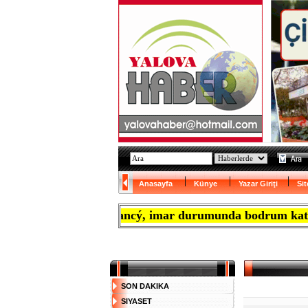
Anasayfa
Künye
Yazar Giriţi
Sit
ak isteyen Almancý, imar durumunda bodrum katý zorunlu
SON DAKIKA
SIYASET