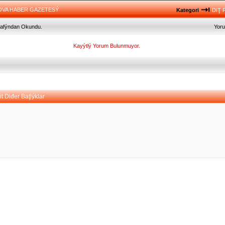
OVA HABER GAZETESÝ
Kategori
DIŢ 
arafýndan Okundu.
Yor
Kayýtlý Yorum Bulunmuyor.
t Diđer Baţlýklar