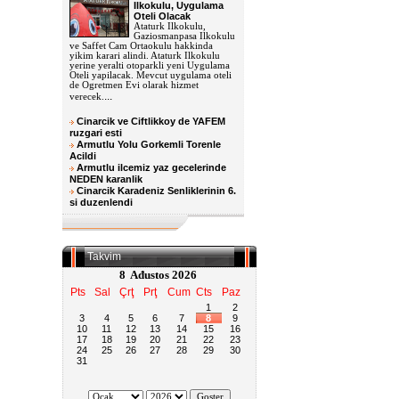
Ilkokulu, Uygulama
Oteli Olacak
Ataturk Ilkokulu,
Gaziosmanpasa Ilkokulu
ve Saffet Cam Ortaokulu hakkinda
yikim karari alindi. Ataturk Ilkokulu
yerine yeralti otoparkli yeni Uygulama
Oteli yapilacak. Mevcut uygulama oteli
de Ogretmen Evi olarak hizmet
...
verecek.
Cinarcik ve Ciftlikkoy de YAFEM
ruzgari esti
Armutlu Yolu Gorkemli Torenle
Acildi
Armutlu ilcemiz yaz gecelerinde
NEDEN karanlik
Cinarcik Karadeniz Senliklerinin 6.
si duzenlendi
Takvim
8 Ađustos 2026
Pts
Sal
Çrţ
Prţ
Cum
Cts
Paz
1
2
3
4
5
6
7
8
9
10
11
12
13
14
15
16
17
18
19
20
21
22
23
24
25
26
27
28
29
30
31