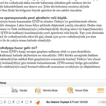
özel bir cođrafyada daha öncede bahsetmiţ olduđum gibi merkezi devlet
týk bahsedebilmek son derece zor. Ţehir devletlerinin otoritesi altýnda
i Orta Dođu’da bölgenin büyük aţiretleri de söz sahibi olacaklar.
a operasyonunda yerel aţiretlerin rolü büyük.
týnýn burnu kanamadan IŢÝD’in elinden Türkiye’ye getirilmesinde elbette
lýk olmuţtur. Lakin bunu fidye ţeklinde düţünmek yanlýţ olacaktýr. Dođru olan
masi ve Türk istihbaratýnýn yođunlaţtýrdýđý diyalog süreci ile baţarýlmasýdýr.
IŢÝD ile bađlantý kurulmasýnda yerel aţiretlerin rolü büyük. Ýţte yeni dönemde
atý ile cođrafyasýnda etkin bir güç olmak için çevre cođrafyasýnda yer alan
ler ile de yakýn temas halinde olmalýdýr.
ođrafyaya huzur gelir mi?
 husus IŢÝD’e karţý savaţan gruplara sađlanan silah ve para desteđinin
 kalkmasý halinde akýbetinin ne olacađýdýr. 1991 Körfez savaţýnda Saddam
ilahlandýrýlan radikal Kürt gruplarýnýn sonrasýnda bunlarý Türkiye’nin ulusal
ţý kullandýđýný göz önünde bulundurursak, IŢÝD sonrasý bölge güvenliđini
rör odaklarýnýn nasýl bertaraf edileceđi sorusunun cevabýnýn iyi düţünülmesi
ýlmaz
Yazdýr
Word'e Aktar
Yorum Ekle
2
3
4
5
Puan Verildi
Bu Habere Toplam 5