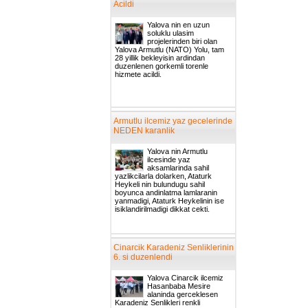
Acildi
Yalova nin en uzun
soluklu ulasim
projelerinden biri olan
Yalova Armutlu (NATO) Yolu, tam
28 yillik bekleyisin ardindan
duzenlenen gorkemli torenle
hizmete acildi.
Armutlu ilcemiz yaz gecelerinde
NEDEN karanlik
Yalova nin Armutlu
ilcesinde yaz
aksamlarinda sahil
yazlikcilarla dolarken, Ataturk
Heykeli nin bulundugu sahil
boyunca andinlatma lamlaranin
yanmadigi, Ataturk Heykelinin ise
isiklandirilmadigi dikkat cekti.
Cinarcik Karadeniz Senliklerinin
6. si duzenlendi
Yalova Cinarcik ilcemiz
Hasanbaba Mesire
alaninda gerceklesen
Karadeniz Senlikleri renkli