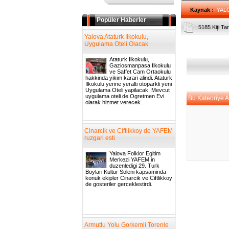
Kaynak
:
YAL
Popüler Haberler
5185 Kiţi T
Yalova Ataturk Ilkokulu,
Uygulama Oteli Olacak
Ataturk Ilkokulu,
Gaziosmanpasa Ilkokulu
ve Saffet Cam Ortaokulu
hakkinda yikim karari alindi. Ataturk
Ilkokulu yerine yeralti otoparkli yeni
Uygulama Oteli yapilacak. Mevcut
uygulama oteli de Ogretmen Evi
Bu Kateoriye Ai
olarak hizmet verecek.
Cinarcik ve Ciftlikkoy de YAFEM
ruzgari esti
Yalova Folklor Egitim
Merkezi YAFEM in
duzenledigi 29. Turk
Boylari Kultur Soleni kapsaminda
konuk ekipler Cinarcik ve Ciftlikkoy
de gosteriler gerceklestirdi.
Armutlu Yolu Gorkemli Torenle