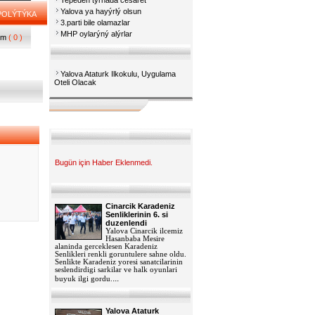
Tepeden týrnađa cesaret
Yalova ya hayýrlý olsun
POLÝTÝKA
3.parti bile olamazlar
MHP oylarýný alýrlar
um
( 0 )
Yalova Ataturk Ilkokulu, Uygulama
Oteli Olacak
Bugün için Haber Eklenmedi.
Cinarcik Karadeniz
Senliklerinin 6. si
duzenlendi
Yalova Cinarcik ilcemiz
Hasanbaba Mesire
alaninda gerceklesen Karadeniz
Senlikleri renkli goruntulere sahne oldu.
Senlikte Karadeniz yoresi sanatcilarinin
seslendirdigi sarkilar ve halk oyunlari
...
buyuk ilgi gordu.
Yalova Ataturk