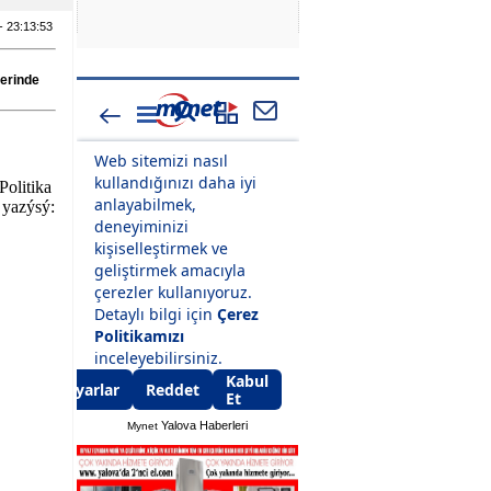
 - 23:13:53
erinde
Politika
 yazýsý:
Yalova Haberleri
Mynet