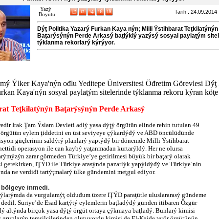
Yazý
Tarih : 24.09.2014
Boyutu
Dýţ Politika Yazarý Furkan Kaya nýn; Milli Ýstihbarat Teţkilatýnýn
Baţarýsýnýn Perde Arkasý baţlýklý yazýsý sosyal paylaţým sitel
týklanma rekorlarý kýrýyor.
amý Ýlker Kaya'nýn ođlu Yeditepe Üniversitesi Öđretim Görevlesi Dýţ 
kan Kaya'nýn sosyal paylaţým sitelerinde týklanma rekoru kýran köţe
arat Teţkilatýnýn Baţarýsýnýn Perde Arkasý
redir Irak Ţam Ýslam Devleti adlý yasa dýţý örgütün elinde rehin tutulan 49
 örgütün eylem ţiddetini en üst seviyeye çýkardýđý ve ABD öncülüđünde
isyon güçlerinin saldýrý planlarý yaptýđý bir dönemde Milli Ýstihbarat
ettiđi operasyon ile can kaybý yaţanmadan kurtarýldý. Her ne olursa
arýmýzýn zarar görmeden Türkiye’ye getirilmesi büyük bir baţarý olarak
si gerekirken, IŢÝD ile Türkiye arasýnda pazarlýk yapýldýđý ve Türkiye’nin
nda ne verdiđi tartýţmalarý ülke gündemini meţgul ediyor.
 bölgeye inmedi.
ýlarýmda da vurgulamýţ olduđum üzere IŢÝD paraţütle uluslararasý gündeme
 deđil. Suriye’de Esad karţýtý eylemlerin baţladýđý günden itibaren Özgür
ý altýnda birçok yasa dýţý örgüt ortaya çýkmaya baţladý. Bunlarý kimisi
 gruplarýn temsilcilerinden oluţuyordu kimisi de El-Kaide terör örgütünün