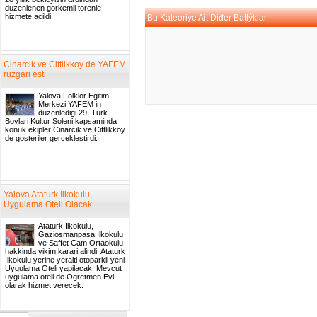
duzenlenen gorkemli torenle
hizmete acildi.
Bu Kateoriye Ait Diđer Baţlýklar
Cinarcik ve Ciftlikkoy de YAFEM
ruzgari esti
Yalova Folklor Egitim
Merkezi YAFEM in
duzenledigi 29. Turk
Boylari Kultur Soleni kapsaminda
konuk ekipler Cinarcik ve Ciftlikkoy
de gosteriler gerceklestirdi.
Yalova Ataturk Ilkokulu,
Uygulama Oteli Olacak
Ataturk Ilkokulu,
Gaziosmanpasa Ilkokulu
ve Saffet Cam Ortaokulu
hakkinda yikim karari alindi. Ataturk
Ilkokulu yerine yeralti otoparkli yeni
Uygulama Oteli yapilacak. Mevcut
uygulama oteli de Ogretmen Evi
olarak hizmet verecek.