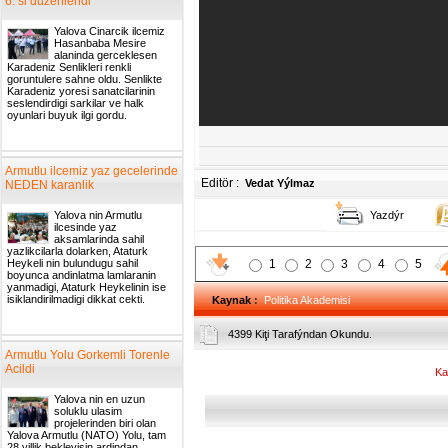
6. si duzenlendi
Yalova Cinarcik ilcemiz
Hasanbaba Mesire
alaninda gerceklesen
Karadeniz Senlikleri renkli
goruntulere sahne oldu. Senlikte
Karadeniz yoresi sanatcilarinin
seslendirdigi sarkilar ve halk
oyunlari buyuk ilgi gordu.
Armutlu ilcemiz yaz gecelerinde
Editör :
Vedat Yýlmaz
NEDEN karanlik
Yalova nin Armutlu
Yazdýr
ilcesinde yaz
aksamlarinda sahil
yazlikcilarla dolarken, Ataturk
Heykeli nin bulundugu sahil
1
2
3
4
5
boyunca andinlatma lamlaranin
yanmadigi, Ataturk Heykelinin ise
isiklandirilmadigi dikkat cekti.
Kaynak
:
Politika Akademisi
4399 Kiţi Tarafýndan Okundu.
Armutlu Yolu Gorkemli Torenle
Acildi
Ka
Yalova nin en uzun
soluklu ulasim
projelerinden biri olan
Yalova Armutlu (NATO) Yolu, tam
28 yillik bekleyisin ardindan