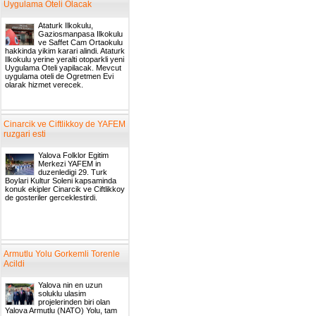
Uygulama Oteli Olacak
Ataturk Ilkokulu,
Gaziosmanpasa Ilkokulu
ve Saffet Cam Ortaokulu
hakkinda yikim karari alindi. Ataturk
Ilkokulu yerine yeralti otoparkli yeni
Uygulama Oteli yapilacak. Mevcut
uygulama oteli de Ogretmen Evi
olarak hizmet verecek.
Cinarcik ve Ciftlikkoy de YAFEM
ruzgari esti
Yalova Folklor Egitim
Merkezi YAFEM in
duzenledigi 29. Turk
Boylari Kultur Soleni kapsaminda
konuk ekipler Cinarcik ve Ciftlikkoy
de gosteriler gerceklestirdi.
Armutlu Yolu Gorkemli Torenle
Acildi
Yalova nin en uzun
soluklu ulasim
projelerinden biri olan
Yalova Armutlu (NATO) Yolu, tam