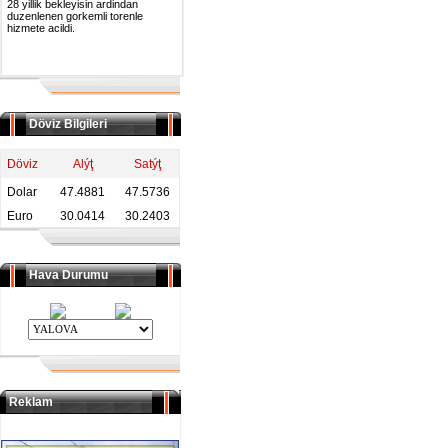
28 yillik bekleyisin ardindan
duzenlenen gorkemli torenle
hizmete acildi.
Döviz Bilgileri
Döviz
Alýţ
Satýţ
Dolar
47.4881
47.5736
Euro
30.0414
30.2403
Hava Durumu
Reklam