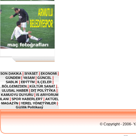
|
|
|
SON DAKIKA
SIYASET
EKONOMI
|
|
|
GÜNDEM
YASAM
GÜNCEL
|
|
|
SAĐLIK
EĐÝTÝM
ILÇELER
|
|
BÖLGEMIZDEN
KÜLTÜR SANAT
|
|
ULUSAL HABER
DIŢ POLÝTÝKA
|
KAMUOYU DUYURU
IS ARIYORUM
|
|
ILANI
SPOR HABERLERÝ
AKTÜEL
|
|
MAGAZÝN
YEREL YÖNETÝMLER
Gizlilik Politikasý
© Copyright - 2006- 