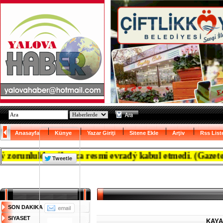
Anasayfa
Künye
Yazar Giriţi
Sitene Ekle
Arţiv
Rss List
lulđu çýkanca resmi evrađý kabul etmedi. (Gazete Marma
SON DAKIKA
SIYASET
KAYA,