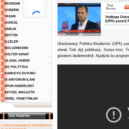
EKONOMI
Yazý
Boyutu
GÜNDEM
YASAM
Yeditepe Ünive
(UPA) yazarý F
GÜNCEL
SAĐLIK
EĐÝTÝM
ILÇELER
Uluslararasý Politika Akademisi (UPA) y
BÖLGEMIZDEN
olarak Türk dýţ politikasý, Suriye krizi, Ý
KÜLTÜR SANAT
gündemi deđerlendirdi. Aţađýda bu programýn
ULUSAL HABER
DIŢ POLÝTÝKA
KAMUOYU DUYURU
IS ARIYORUM ILANI
SPOR HABERLERÝ
AKTÜEL MAGAZÝN
YEREL YÖNETÝMLER
Son Haberler
Cinarcik Karadeniz Senliklerinin