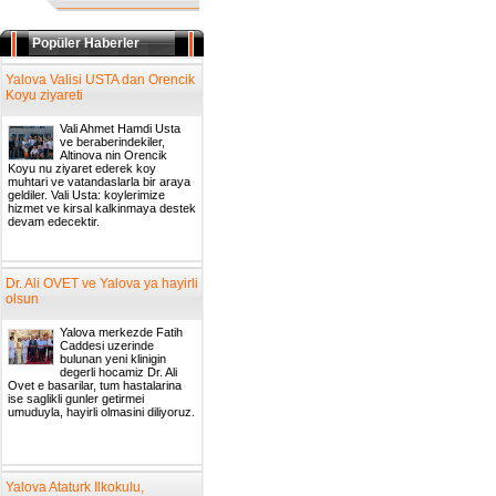
Popüler Haberler
Yalova Valisi USTA dan Orencik
Koyu ziyareti
Vali Ahmet Hamdi Usta
ve beraberindekiler,
Altinova nin Orencik
Koyu nu ziyaret ederek koy
muhtari ve vatandaslarla bir araya
geldiler. Vali Usta: koylerimize
hizmet ve kirsal kalkinmaya destek
devam edecektir.
Dr. Ali OVET ve Yalova ya hayirli
olsun
Yalova merkezde Fatih
Caddesi uzerinde
bulunan yeni klinigin
degerli hocamiz Dr. Ali
Ovet e basarilar, tum hastalarina
ise saglikli gunler getirmei
umuduyla, hayirli olmasini diliyoruz.
Yalova Ataturk Ilkokulu,