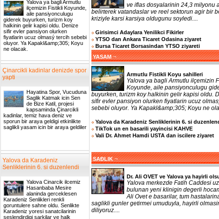
Yalova ya bagli Armutlu
ve iflas dosyalarinin 24,3 milyonu a
ilçemizin Fistikli Koyunde,
belirterek vatandaslar ve reel sektorun agir bir b
aile pansiyonculugu
kriziyle karsi karsiya oldugunu soyledi....
giderek buyurken, turizm koy
halkinin gelir kapisi oldu. Denize
sifir evler pansiyon olurken
Girisimci Adaylara Yenilikci Fikirler
fiyatlarin ucuz olmasý tercih sebebi
YTSO dan Ankara Ticaret Odasina ziyaret
oluyor. Ya Kapakl&amp;305; Koyu
Bursa Ticaret Borsasindan YTSO ziyareti
ne olacak.
¬
YASAM
Çinarcikli kadinlar denizde spor
Armutlu Fistikli Koyu sahilleri
yapti
Yalova ya bagli Armutlu ilçemizin Fi
Koyunde, aile pansiyonculugu gid
Hayatina Spor, Vucuduna
buyurken, turizm koy halkinin gelir kapisi oldu. 
Saglik Katmak icin Sen
sifir evler pansiyon olurken fiyatlarin ucuz olmas
de Bize Katil, projesi
sebebi oluyor. Ya Kapakl&amp;305; Koyu ne olac
kapsaminda Çinarcikli
kadinlar, temiz hava deniz ve
sporun bir araya geldigi etkinlikte
Yalova da Karadeniz Senliklerinin 6. si duzenlen
saglikli yasam icin bir araya geldiler
TikTok un en basarili yayincisi KAHVE
Vali Dr. Ahmet Hamdi USTA dan iscilere ziyaret
¬
SAĐLIK
Yalova da Karadeniz
Senliklerinin 6. si duzenlendi
Dr. Ali OVET ve Yalova ya hayirli ols
Yalova Cinarcik ilcemiz
Yalova merkezde Fatih Caddesi uz
Hasanbaba Mesire
bulunan yeni klinigin degerli hoca
alaninda gerceklesen
Ali Ovet e basarilar, tum hastalarin
Karadeniz Senlikleri renkli
saglikli gunler getirmei umuduyla, hayirli olmasi
goruntulere sahne oldu. Senlikte
diliyoruz....
Karadeniz yoresi sanatcilarinin
seslendirdigi sarkilar ve halk