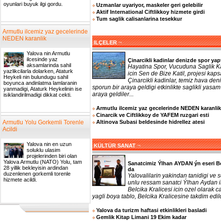
oyunlari buyuk ilgi gordu.
Uzmanlar uyariyor, maskeler geri gelebilir
Aktif International Ciftlikkoy hizmete girdi
Tum saglik calisanlarina tesekkur
Armutlu ilcemiz yaz gecelerinde
NEDEN karanlik
¬
ILÇELER
Yalova nin Armutlu
ilcesinde yaz
Çinarcikli kadinlar denizde spor yap
aksamlarinda sahil
Hayatina Spor, Vucuduna Saglik 
yazlikcilarla dolarken, Ataturk
icin Sen de Bize Katil, projesi ka
Heykeli nin bulundugu sahil
Çinarcikli kadinlar, temiz hava den
boyunca andinlatma lamlaranin
sporun bir araya geldigi etkinlikte saglikli yasam 
yanmadigi, Ataturk Heykelinin ise
araya geldiler...
isiklandirilmadigi dikkat cekti.
Armutlu ilcemiz yaz gecelerinde NEDEN karanlik
Cinarcik ve Ciftlikkoy de YAFEM ruzgari esti
Altinova Subasi beldesinde hidrellez atesi
Armutlu Yolu Gorkemli Torenle
Acildi
Yalova nin en uzun
¬
KÜLTÜR SANAT
soluklu ulasim
projelerinden biri olan
Yalova Armutlu (NATO) Yolu, tam
Sanatcimiz Ýlhan AYDAN ýn eseri B
28 yillik bekleyisin ardindan
da
duzenlenen gorkemli torenle
Yalovalilarin yakindan tanidigi ve 
hizmete acildi.
unlu ressam sanatci Ýlhan Aydan 
Belcika Kralicesi icin ozel olarak ca
yagli boya tablo, Belcika Kralicesine takdim edildi
Yalova da turizm haftasi etkinlikleri basladi
Gemlik Kitap Limani 19 Ekim kadar