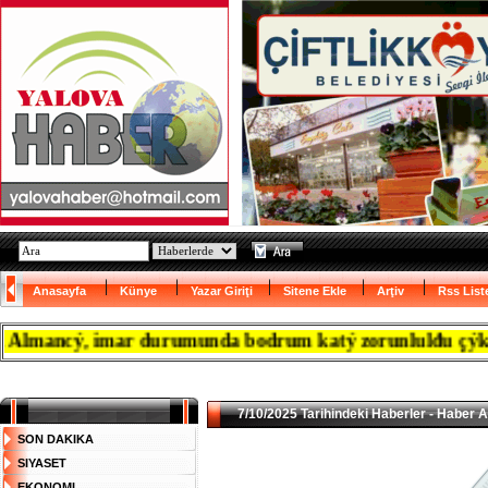
Anasayfa
Künye
Yazar Giriţi
Sitene Ekle
Arţiv
Rss List
lmancý, imar durumunda bodrum katý zorunlulđu çýkanca r
7/10/2025 Tarihindeki Haberler - Haber A
SON DAKIKA
SIYASET
EKONOMI