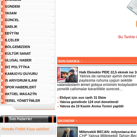
GÜNDEM
YASAM
GÜNCEL
SAĐLIK
EĐÝTÝM
Bu Tarihle 
ILÇELER
BÖLGEMIZDEN
KÜLTÜR SANAT
ULUSAL HABER
¬
SON DAKIKA
DIŢ POLÝTÝKA
Halk Ekmekte PIDE 22,5 ekmek ise 1
KAMUOYU DUYURU
Yalova da ramazan ayinin bereket
paylasma ruhuna uygun sekilde
IS ARIYORUM ILANI
vatandaslarin temel gidaya erisimini kolaylasti
SPOR HABERLERÝ
yonelik calismalar kararlilikle surecek....
AKTÜEL MAGAZÝN
Ehliyet için son tarih 31 Ekim
YEREL YÖNETÝMLER
Yalova genelinde 124 otel denetlendi
Yalova da 10 Kasim Anma Toreni yapildi
Son Haberler
¬
EKONOMI
Armutlu Fistikli Koyu sahilleri
Milletvekili BECAN: milyonlarca kisi 
CHP Yalova Milletvekili Tahsin Bec