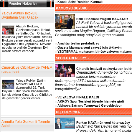
Kocal: Sehri Yeniden Kurmak
Popüler Haberler
¬
KAMUOYU DUYURU
Yalova Ataturk Ilkokulu,
Uygulama Oteli Olacak
Eski Il Baskani Muglim BAGATAR
Ak Parti Yalova il baskanligi gorevi
Ataturk Ilkokulu,
basarili bir sekilde yurutmus tecrub
Gaziosmanpasa Ilkokulu
sevilen bir isim Muglim Bagatar, Ciftlikkoy Beled
ve Saffet Cam Ortaokulu
Baskanligina aday adayi oldugunu acikladi....
hakkinda yikim karari alindi. Ataturk
Ilkokulu yerine yeralti otoparkli yeni
Anahtar teslim prefabrik ev
Uygulama Oteli yapilacak. Mevcut
Gazete Marmara yeni sayýsý için týklayýn
uygulama oteli de Ogretmen Evi
olarak hizmet verecek.
ÝZOTERMAL muhteţem bir ýsý yalýtým malzem
¬
SPOR HABERLERÝ
Cinarcik ve Ciftlikkoy de YAFEM
Cinarcik festivali coskuyla son buld
ruzgari esti
Onumuzdeki dünemde bu i brligini
sadece turizm sekterüne
de&amp;amp;287;il umuma acik mekanlarin
Yalova Folklor Egitim
Merkezi YAFEM in
linasslarimiz korunmal&amp;amp;305; ve
duzenledigi 29. Turk
koruyabilmeliyiz....
Boylari Kultur Soleni kapsaminda
konuk ekipler Cinarcik ve Ciftlikkoy
VE YALOVA FINALE KALDI
de gosteriler gerceklestirdi.
AKKÖY Spor Tesisleri törenle hizmete girdi
Altinova Satranç Turnuvasý Gerçekleţiyor
¬
DIŢ POLÝTÝKA
Armutlu Yolu Gorkemli Torenle
Furkan KAYA nýn yeni köţe yazýsý
Acildi
Bađýmsýz Kürt Devleti nin Yeni Ýp
Projesindeki Yeri. En önemli nokta 