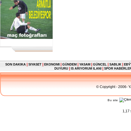
|
|
|
|
|
|
|
SON DAKIKA
SIYASET
EKONOMI
GÜNDEM
YASAM
GÜNCEL
SAĐLIK
EĐÝ
|
|
DUYURU
IS ARIYORUM ILANI
SPOR HABERLE
© Copyright - 2006- 
Bu site
1,17 