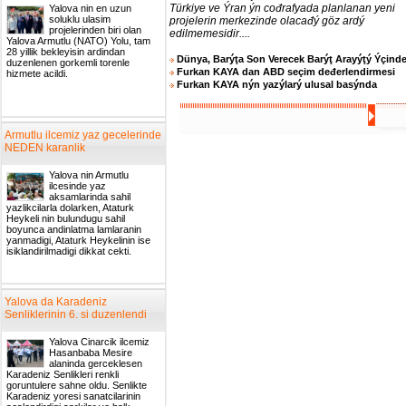
Türkiye ve Ýran ýn cođrafyada planlanan yeni
Yalova nin en uzun
soluklu ulasim
projelerin merkezinde olacađý göz ardý
projelerinden biri olan
edilmemesidir....
Yalova Armutlu (NATO) Yolu, tam
28 yillik bekleyisin ardindan
Dünya, Barýţa Son Verecek Barýţ Arayýţý Ýçind
duzenlenen gorkemli torenle
Furkan KAYA dan ABD seçim deđerlendirmesi
hizmete acildi.
Furkan KAYA nýn yazýlarý ulusal basýnda
Armutlu ilcemiz yaz gecelerinde
NEDEN karanlik
Yalova nin Armutlu
ilcesinde yaz
aksamlarinda sahil
yazlikcilarla dolarken, Ataturk
Heykeli nin bulundugu sahil
boyunca andinlatma lamlaranin
yanmadigi, Ataturk Heykelinin ise
isiklandirilmadigi dikkat cekti.
Yalova da Karadeniz
Senliklerinin 6. si duzenlendi
Yalova Cinarcik ilcemiz
Hasanbaba Mesire
alaninda gerceklesen
Karadeniz Senlikleri renkli
goruntulere sahne oldu. Senlikte
Karadeniz yoresi sanatcilarinin