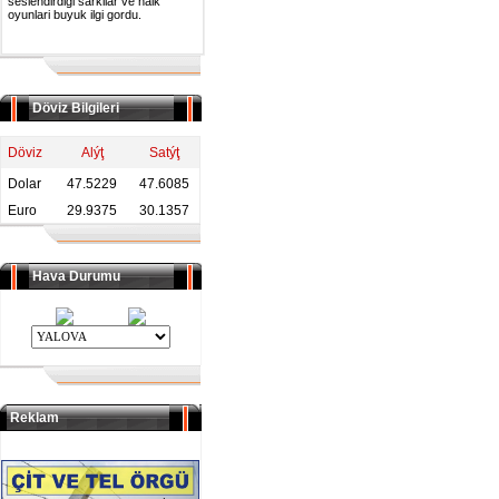
seslendirdigi sarkilar ve halk
oyunlari buyuk ilgi gordu.
Döviz Bilgileri
Döviz
Alýţ
Satýţ
Dolar
47.5229
47.6085
Euro
29.9375
30.1357
Hava Durumu
Reklam