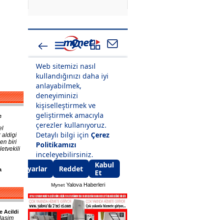
e
el
 aldigi
en biri
etvekili
a
Yalova Haberleri
Mynet
e Acildi
lasim