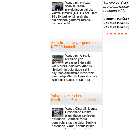
Türkiye ve Ýran
Yalova nin en uzun
soluklu ulasim
projelerin merk
projelerinden biri olan
edilmemesidir....
Yalova Armutlu (NATO) Yolu, tam
28 yillik bekleyisin ardindan
Dünya, Barýţa 
duzenlenen gorkemli torenle
Furkan KAYA d
hizmete acildi.
Furkan KAYA ný
Armutlu ilcemiz yaz gecelerinde
NEDEN karanlik
Yalova nin Armutlu
ilcesinde yaz
aksamlarinda sahil
yazlikcilarla dolarken, Ataturk
Heykeli nin bulundugu sahil
boyunca andinlatma lamlaranin
yanmadigi, Ataturk Heykelinin ise
isiklandirilmadigi dikkat cekti.
Yalova da Karadeniz
Senliklerinin 6. si duzenlendi
Yalova Cinarcik ilcemiz
Hasanbaba Mesire
alaninda gerceklesen
Karadeniz Senlikleri renkli
goruntulere sahne oldu. Senlikte
Karadeniz yoresi sanatcilarinin