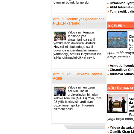
oyunlari buyuk ilgi gordu.
Uzmanlar uyariy
Aktif Internatio
Tum saglik cali
Armutlu ilcemiz yaz gecelerinde
NEDEN karanlik
¬
ILÇELER
Yalova nin Armutlu
ilcesinde yaz
Çin
aksamlarinda sahil
Ha
yazlikcilarla dolarken, Ataturk
ici
Heykeli nin bulundugu sahil
Çin
boyunca andinlatma lamlaranin
sporun bir araya 
yanmadigi, Ataturk Heykelinin ise
araya geldiler...
isiklandirilmadigi dikkat cekti.
Armutlu ilcemi
Cinarcik ve Cif
Altinova Subasi
Armutlu Yolu Gorkemli Torenle
Acildi
Yalova nin en uzun
KÜLTÜR SANAT
soluklu ulasim
projelerinden biri olan
Yalova Armutlu (NATO) Yolu, tam
San
28 yillik bekleyisin ardindan
da
duzenlenen gorkemli torenle
Yal
hizmete acildi.
un
Bel
yagli boya tablo,
Yalova da turizm
Gemlik Kitap L