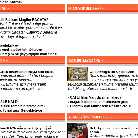
eniden Kurmak
¬
¬
URU
IS ARIYORUM ILANI
ki Il Baskani Muglim BAGATAR
Parti Yalova il baskanligi gorevini
arili bir sekilde yurutmus tecrubeli ve
 Muglim Bagatar, Ciftlikkoy Belediye
y adayi oldugunu acikladi....
prefabrik ev
 yeni sayýsý için týklayýn
teţem bir ýsý yalýtým malzemesi
¬
¬
ERÝ
AKTÜEL MAGAZÝN
arcik festivali coskuyla son buldu
Guler Eroglu ile 8 nci sezon
umuzdeki dünemde bu i brliginin
Ses sanatcimiz, egitmen ve k
dece turizm sekterüne
Guler Eroglu tarafindan bu yi
;il umuma acik mekanlarin
sekincisi duzenlenen Kuma Mahalle Muhta
orunmal&amp;amp;305; ve
Turk Muzigi Korosu calismalari basladi....
...
CATLI filmi Mart da sinemalarda
NALE KALDI
magazinci.com dan muhtesem gece
sleri törenle hizmete girdi
Cinarcik dan Muhtesem Resim Sergisi
nç Turnuvasý Gerçekleţiyor
¬
¬
YEREL YÖNETÝMLER
rkan KAYA nýn yeni köţe yazýsý
Belediyemizden ogrencilere s
đýmsýz Kürt Devleti nin Yeni Ýpek Yolu
corba
Ozlenen davranis gercek old
jesindeki Yeri. En önemli nokta ise