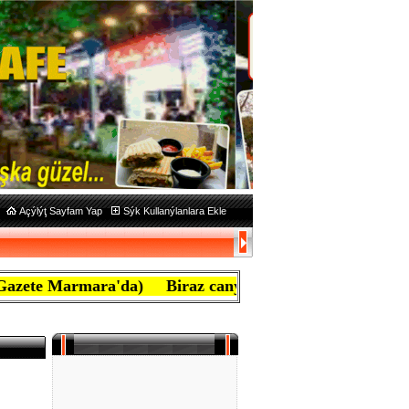
Açýlýţ Sayfam Yap
Sýk Kullanýlanlara Ekle
rmara'da) Biraz caný yanan ben mafyayým, aţiretim diye 