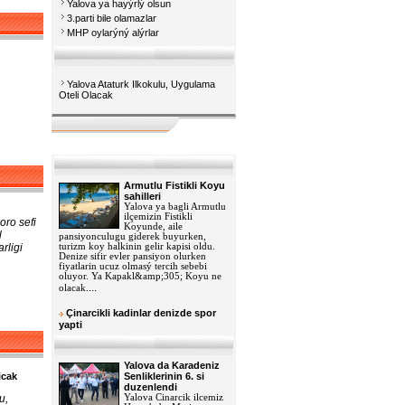
Yalova ya hayýrlý olsun
3.parti bile olamazlar
MHP oylarýný alýrlar
Yalova Ataturk Ilkokulu, Uygulama
Oteli Olacak
Armutlu Fistikli Koyu
sahilleri
Yalova ya bagli Armutlu
ilçemizin Fistikli
oro sefi
Koyunde, aile
l
pansiyonculugu giderek buyurken,
rligi
turizm koy halkinin gelir kapisi oldu.
Denize sifir evler pansiyon olurken
fiyatlarin ucuz olmasý tercih sebebi
oluyor. Ya Kapakl&amp;305; Koyu ne
...
olacak.
Çinarcikli kadinlar denizde spor
yapti
Yalova da Karadeniz
icak
Senliklerinin 6. si
duzenlendi
u,
Yalova Cinarcik ilcemiz