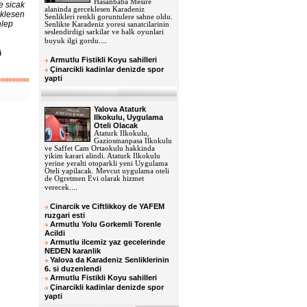
Hasanbaba Mesire
e sicak
alaninda gerceklesen Karadeniz
eklesen
Senlikleri renkli goruntulere sahne oldu.
hlep
Senlikte Karadeniz yoresi sanatcilarinin
seslendirdigi sarkilar ve halk oyunlari
...
buyuk ilgi gordu.
i
Armutlu Fistikli Koyu sahilleri
u
Çinarcikli kadinlar denizde spor
yapti
Yalova Ataturk
Ilkokulu, Uygulama
Oteli Olacak
Ataturk Ilkokulu,
Gaziosmanpasa Ilkokulu
ve Saffet Cam Ortaokulu hakkinda
yikim karari alindi. Ataturk Ilkokulu
yerine yeralti otoparkli yeni Uygulama
Oteli yapilacak. Mevcut uygulama oteli
de Ogretmen Evi olarak hizmet
...
verecek.
Cinarcik ve Ciftlikkoy de YAFEM
ruzgari esti
Armutlu Yolu Gorkemli Torenle
Acildi
Armutlu ilcemiz yaz gecelerinde
NEDEN karanlik
Yalova da Karadeniz Senliklerinin
6. si duzenlendi
Armutlu Fistikli Koyu sahilleri
Çinarcikli kadinlar denizde spor
yapti