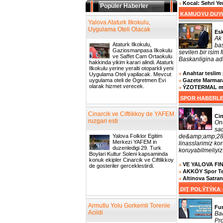
Kocal: Sehri Y
Popüler Haberler
KAMUOYU DUY
Yalova Ataturk Ilkokulu,
Uygulama Oteli Olacak
Es
Ak 
Ataturk Ilkokulu,
bas
Gaziosmanpasa Ilkokulu
sevilen bir isim
ve Saffet Cam Ortaokulu
Baskanligina ada
hakkinda yikim karari alindi. Ataturk
Ilkokulu yerine yeralti otoparkli yeni
Anahtar teslim 
Uygulama Oteli yapilacak. Mevcut
Gazete Marmara
uygulama oteli de Ogretmen Evi
olarak hizmet verecek.
ÝZOTERMAL muh
SPOR HABERL
Cinarcik ve Ciftlikkoy de YAFEM
Cin
ruzgari esti
On
sa
de&amp;amp;287
Yalova Folklor Egitim
Merkezi YAFEM in
linasslarimiz k
duzenledigi 29. Turk
koruyabilmeliyiz.
Boylari Kultur Soleni kapsaminda
konuk ekipler Cinarcik ve Ciftlikkoy
VE YALOVA FI
de gosteriler gerceklestirdi.
AKKÖY Spor Tesi
Altinova Satra
DIŢ POLÝTÝKA
Armutlu Yolu Gorkemli Torenle
Fu
Acildi
Ba
Pro