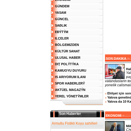
GÜNDEM
YASAM
GÜNCEL
SAĐLIK
EĐÝTÝM
ILÇELER
BÖLGEMIZDEN
KÜLTÜR SANAT
ULUSAL HABER
¬
SON DAKIKA
DIŢ POLÝTÝKA
Hal
KAMUOYU DUYURU
Ya
pa
IS ARIYORUM ILANI
vatandaslarin te
SPOR HABERLERÝ
yonelik calismala
AKTÜEL MAGAZÝN
Ehliyet için so
YEREL YÖNETÝMLER
Yalova genelind
Yalova da 10 K
Son Haberler
¬
EKONOMI
Armutlu Fistikli Koyu sahilleri
Mil
CHP