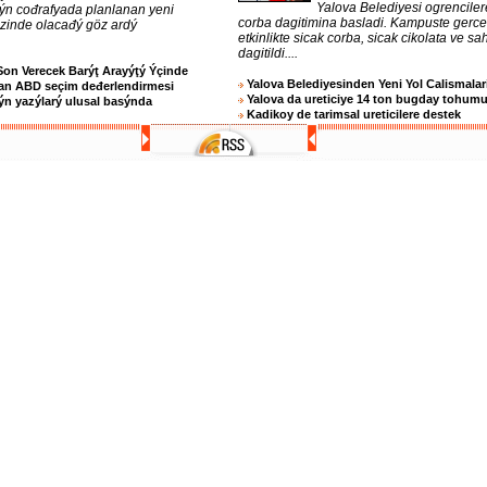
Yalova Belediyesi ogrenciler
 ýn cođrafyada planlanan yeni
corba dagitimina basladi. Kampuste gerc
ezinde olacađý göz ardý
etkinlikte sicak corba, sicak cikolata ve sa
dagitildi....
Son Verecek Barýţ Arayýţý Ýçinde
Yalova Belediyesinden Yeni Yol Calismalar
an ABD seçim deđerlendirmesi
Yalova da ureticiye 14 ton bugday tohum
n yazýlarý ulusal basýnda
Kadikoy de tarimsal ureticilere destek