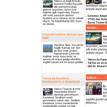
Yalova ya bagli Armutlu
ve 
ilçemizin Fistikli Koyunde,
belirterek vatand
aile pansiyonculugu
kriziyle karsi ka
giderek buyurken, turizm koy
halkinin gelir kapisi oldu. Denize
sifir evler pansiyon olurken
Girisimci Adayla
fiyatlarin ucuz olmasý tercih sebebi
YTSO dan Ankar
oluyor. Ya Kapakl&amp;305; Koyu
Bursa Ticaret 
ne olacak.
¬
YASAM
Çinarcikli kadinlar denizde spor
Arm
yapti
Yal
Ko
Hayatina Spor, Vucuduna
buyurken, turizm
Saglik Katmak icin Sen
sifir evler pansi
de Bize Katil, projesi
sebebi oluyor. 
kapsaminda Çinarcikli
kadinlar, temiz hava deniz ve
sporun bir araya geldigi etkinlikte
Yalova da Karad
saglikli yasam icin bir araya geldiler
TikTok un en ba
Vali Dr. Ahmet 
¬
SAĐLIK
Yalova da Karadeniz
Senliklerinin 6. si duzenlendi
Dr.
Yalova Cinarcik ilcemiz
Ya
Hasanbaba Mesire
bul
alaninda gerceklesen
Ali
Karadeniz Senlikleri renkli
saglikli gunler 
goruntulere sahne oldu. Senlikte
diliyoruz....
Karadeniz yoresi sanatcilarinin
seslendirdigi sarkilar ve halk