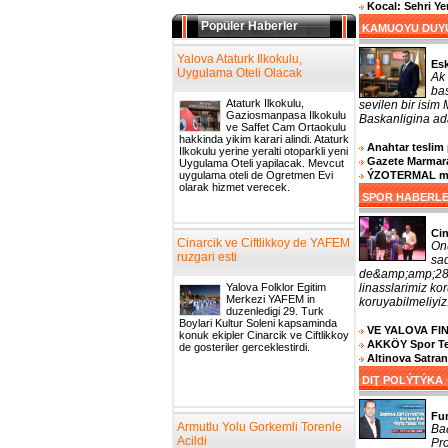
Kocal: Sehri Y
Popüler Haberler
KAMUOYU DUY
Yalova Ataturk Ilkokulu,
Es
Uygulama Oteli Olacak
Ak 
bas
Ataturk Ilkokulu,
sevilen bir isim
Gaziosmanpasa Ilkokulu
Baskanligina ada
ve Saffet Cam Ortaokulu
hakkinda yikim karari alindi. Ataturk
Anahtar teslim 
Ilkokulu yerine yeralti otoparkli yeni
Gazete Marmara
Uygulama Oteli yapilacak. Mevcut
ÝZOTERMAL muh
uygulama oteli de Ogretmen Evi
olarak hizmet verecek.
SPOR HABERL
Cin
Cinarcik ve Ciftlikkoy de YAFEM
On
ruzgari esti
sa
de&amp;amp;287
linasslarimiz k
Yalova Folklor Egitim
Merkezi YAFEM in
koruyabilmeliyiz.
duzenledigi 29. Turk
Boylari Kultur Soleni kapsaminda
VE YALOVA FI
konuk ekipler Cinarcik ve Ciftlikkoy
AKKÖY Spor Tesi
de gosteriler gerceklestirdi.
Altinova Satra
DIŢ POLÝTÝKA
Fu
Armutlu Yolu Gorkemli Torenle
Ba
Acildi
Pro