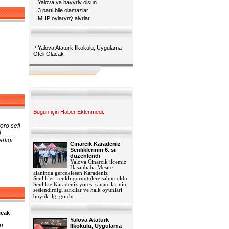
Yalova ya hayýrlý olsun
3.parti bile olamazlar
MHP oylarýný alýrlar
Yalova Ataturk Ilkokulu, Uygulama
Oteli Olacak
Bugün için Haber Eklenmedi.
oro sefi
l
rligi
Cinarcik Karadeniz
Senliklerinin 6. si
duzenlendi
Yalova Cinarcik ilcemiz
Hasanbaba Mesire
alaninda gerceklesen Karadeniz
Senlikleri renkli goruntulere sahne oldu.
Senlikte Karadeniz yoresi sanatcilarinin
seslendirdigi sarkilar ve halk oyunlari
...
buyuk ilgi gordu.
icak
Yalova Ataturk
u,
Ilkokulu, Uygulama