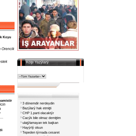
ik Koyu
n Orencik
estek
Köţe Yazýlarý
amistir
3 dönemdir nerdeydin
icin
Bazýlarý hak etmiţti
a
e
CHP 1.parti olacaktýr
..
Cacýk bile olmaz demiţtim
ulaţýlamayan tek baţkan
Hayýrlý olsun
di
Tepeden týrnađa cesaret