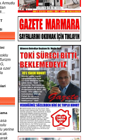
a Armutlu
ndan
....
RT
di
ini
koklu
 Turizm
AG,
a ozel
la
lari
ulama
pasa
kulu
lu yerine
acak.
larak