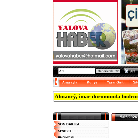
Anasayfa
Künye
Yazar Giriţi
Sit
yaptýrmak isteyen Almancý, imar durumunda bodrum katý z
5/05/2026 
SON DAKIKA
SIYASET
EKONOMI