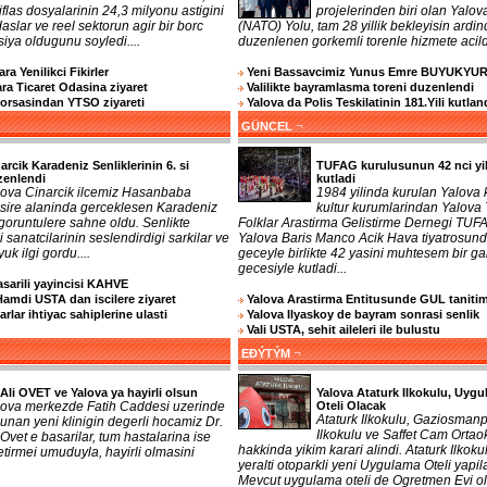
iflas dosyalarinin 24,3 milyonu astigini
projelerinden biri olan Yalov
aslar ve reel sektorun agir bir borc
(NATO) Yolu, tam 28 yillik bekleyisin ardi
rsiya oldugunu soyledi....
duzenlenen gorkemli torenle hizmete acildi
ra Yenilikci Fikirler
Yeni Bassavcimiz Yunus Emre BUYUKYU
a Ticaret Odasina ziyaret
Valilikte bayramlasma toreni duzenlendi
Borsasindan YTSO ziyareti
Yalova da Polis Teskilatinin 181.Yili kutlan
¬
GÜNCEL
arcik Karadeniz Senliklerinin 6. si
TUFAG kurulusunun 42 nci yil
zenlendi
kutladi
lova Cinarcik ilcemiz Hasanbaba
1984 yilinda kurulan Yalova 
sire alaninda gerceklesen Karadeniz
kultur kurumlarindan Yalova
i goruntulere sahne oldu. Senlikte
Folklar Arastirma Gelistirme Dernegi TUF
 sanatcilarinin seslendirdigi sarkilar ve
Yalova Baris Manco Acik Hava tiyatrosund
uk ilgi gordu....
geceyle birlikte 42 yasini muhtesem bir ga
gecesiyle kutladi...
sarili yayincisi KAHVE
Hamdi USTA dan iscilere ziyaret
Yalova Arastirma Entitusunde GUL tanitim
rlar ihtiyac sahiplerine ulasti
Yalova Ilyaskoy de bayram sonrasi senlik
Vali USTA, sehit aileleri ile bulustu
¬
EĐÝTÝM
 Ali OVET ve Yalova ya hayirli olsun
Yalova Ataturk Ilkokulu, Uyg
lova merkezde Fatih Caddesi uzerinde
Oteli Olacak
Ataturk Ilkokulu, Gaziosman
unan yeni klinigin degerli hocamiz Dr.
Ilkokulu ve Saffet Cam Ortao
 Ovet e basarilar, tum hastalarina ise
hakkinda yikim karari alindi. Ataturk Ilkoku
getirmei umuduyla, hayirli olmasini
yeralti otoparkli yeni Uygulama Oteli yapil
Mevcut uygulama oteli de Ogretmen Evi o