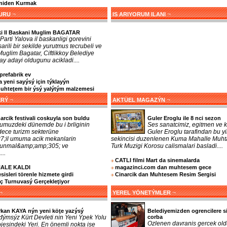
eniden Kurmak
¬
¬
URU
IS ARIYORUM ILANI
ki Il Baskani Muglim BAGATAR
Parti Yalova il baskanligi gorevini
arili bir sekilde yurutmus tecrubeli ve
 Muglim Bagatar, Ciftlikkoy Belediye
y adayi oldugunu acikladi....
prefabrik ev
 yeni sayýsý için týklayýn
teţem bir ýsý yalýtým malzemesi
¬
¬
ERÝ
AKTÜEL MAGAZÝN
arcik festivali coskuyla son buldu
Guler Eroglu ile 8 nci sezon
umuzdeki dünemde bu i brliginin
Ses sanatcimiz, egitmen ve k
dece turizm sekterüne
Guler Eroglu tarafindan bu yi
;il umuma acik mekanlarin
sekincisi duzenlenen Kuma Mahalle Muhta
orunmal&amp;amp;305; ve
Turk Muzigi Korosu calismalari basladi....
...
CATLI filmi Mart da sinemalarda
NALE KALDI
magazinci.com dan muhtesem gece
sleri törenle hizmete girdi
Cinarcik dan Muhtesem Resim Sergisi
nç Turnuvasý Gerçekleţiyor
¬
¬
YEREL YÖNETÝMLER
rkan KAYA nýn yeni köţe yazýsý
Belediyemizden ogrencilere s
đýmsýz Kürt Devleti nin Yeni Ýpek Yolu
corba
Ozlenen davranis gercek old
jesindeki Yeri. En önemli nokta ise