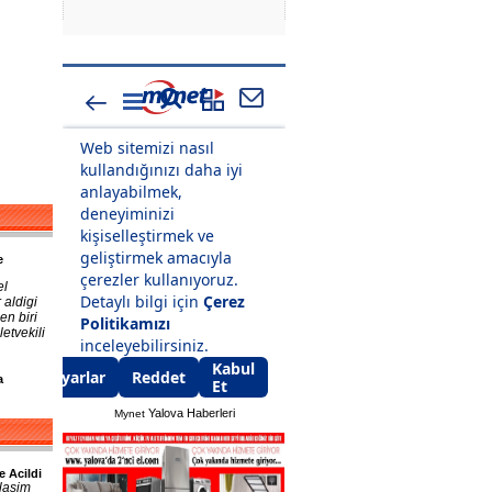
e
el
 aldigi
en biri
etvekili
a
Yalova Haberleri
Mynet
e Acildi
lasim