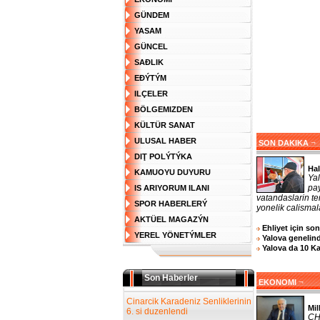
GÜNDEM
YASAM
GÜNCEL
SAĐLIK
EĐÝTÝM
ILÇELER
BÖLGEMIZDEN
KÜLTÜR SANAT
ULUSAL HABER
¬
SON DAKIKA
DIŢ POLÝTÝKA
Hal
KAMUOYU DUYURU
Ya
pa
IS ARIYORUM ILANI
vatandaslarin te
SPOR HABERLERÝ
yonelik calismala
AKTÜEL MAGAZÝN
Ehliyet için so
YEREL YÖNETÝMLER
Yalova genelind
Yalova da 10 K
Son Haberler
¬
EKONOMI
Cinarcik Karadeniz Senliklerinin
Mil
6. si duzenlendi
CHP