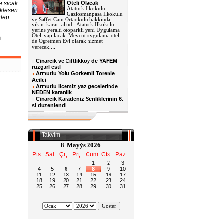
e sicak
Oteli Olacak
Ataturk Ilkokulu,
eklesen
Gaziosmanpasa Ilkokulu
hlep
ve Saffet Cam Ortaokulu hakkinda
yikim karari alindi. Ataturk Ilkokulu
yerine yeralti otoparkli yeni Uygulama
Oteli yapilacak. Mevcut uygulama oteli
i
de Ogretmen Evi olarak hizmet
u
...
verecek.
Cinarcik ve Ciftlikkoy de YAFEM
ruzgari esti
Armutlu Yolu Gorkemli Torenle
Acildi
Armutlu ilcemiz yaz gecelerinde
NEDEN karanlik
Cinarcik Karadeniz Senliklerinin 6.
si duzenlendi
Takvim
8 Mayýs 2026
Pts
Sal
Çrţ
Prţ
Cum
Cts
Paz
1
2
3
4
5
6
7
8
9
10
11
12
13
14
15
16
17
18
19
20
21
22
23
24
25
26
27
28
29
30
31