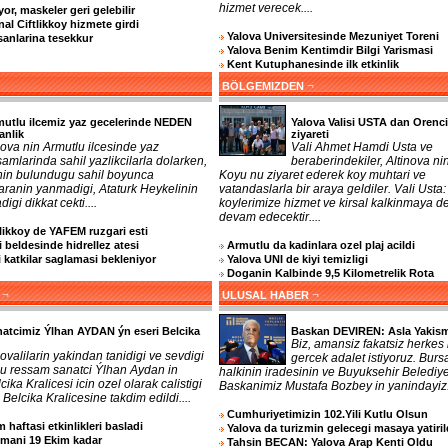
hizmet verecek....
or, maskeler geri gelebilir
nal Ciftlikkoy hizmete girdi
Yalova Universitesinde Mezuniyet Toreni
sanlarina tesekkur
Yalova Benim Kentimdir Bilgi Yarismasi
Kent Kutuphanesinde ilk etkinlik
¬
BÖLGEMIZDEN
utlu ilcemiz yaz gecelerinde NEDEN
Yalova Valisi USTA dan Orenc
anlik
ziyareti
ova nin Armutlu ilcesinde yaz
Vali Ahmet Hamdi Usta ve
amlarinda sahil yazlikcilarla dolarken,
beraberindekiler, Altinova ni
 nin bulundugu sahil boyunca
Koyu nu ziyaret ederek koy muhtari ve
aranin yanmadigi, Ataturk Heykelinin
vatandaslarla bir araya geldiler. Vali Usta:
digi dikkat cekti....
koylerimize hizmet ve kirsal kalkinmaya d
devam edecektir....
tlikkoy de YAFEM ruzgari esti
 beldesinde hidrellez atesi
Armutlu da kadinlara ozel plaj acildi
katkilar saglamasi bekleniyor
Yalova UNI de kiyi temizligi
Doganin Kalbinde 9,5 Kilometrelik Rota
¬
¬
ULUSAL HABER
atcimiz Ýlhan AYDAN ýn eseri Belcika
Baskan DEVIREN: Asla Yakism
Biz, amansiz fakatsiz herkes 
ovalilarin yakindan tanidigi ve sevdigi
gercek adalet istiyoruz. Burs
lu ressam sanatci Ýlhan Aydan in
halkinin iradesinin ve Buyuksehir Belediy
cika Kralicesi icin ozel olarak calistigi
Baskanimiz Mustafa Bozbey in yanindayiz..
 Belcika Kralicesine takdim edildi....
Cumhuriyetimizin 102.Yili Kutlu Olsun
 haftasi etkinlikleri basladi
Yalova da turizmin gelecegi masaya yatiril
imani 19 Ekim kadar
Tahsin BECAN: Yalova Arap Kenti Oldu