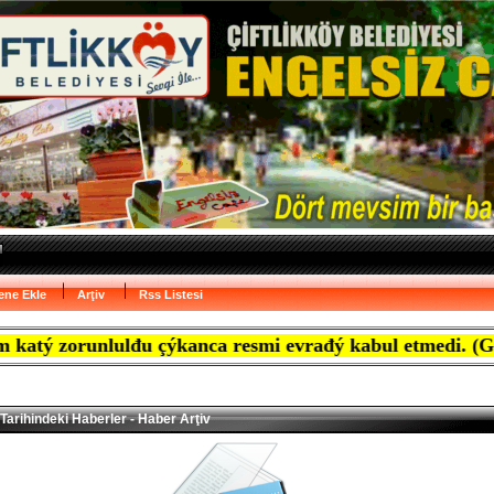
ene Ekle
Arţiv
Rss Listesi
orunlulđu çýkanca resmi evrađý kabul etmedi. (Gazete M
Tarihindeki Haberler - Haber Arţiv