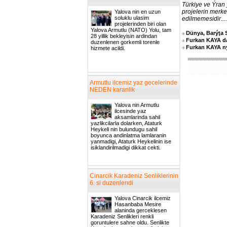
Türkiye ve Ýran
projelerin merk
Yalova nin en uzun
soluklu ulasim
edilmemesidir....
projelerinden biri olan
Yalova Armutlu (NATO) Yolu, tam
Dünya, Barýţa 
28 yillik bekleyisin ardindan
Furkan KAYA d
duzenlenen gorkemli torenle
Furkan KAYA ný
hizmete acildi.
Armutlu ilcemiz yaz gecelerinde
NEDEN karanlik
Yalova nin Armutlu
ilcesinde yaz
aksamlarinda sahil
yazlikcilarla dolarken, Ataturk
Heykeli nin bulundugu sahil
boyunca andinlatma lamlaranin
yanmadigi, Ataturk Heykelinin ise
isiklandirilmadigi dikkat cekti.
Cinarcik Karadeniz Senliklerinin
6. si duzenlendi
Yalova Cinarcik ilcemiz
Hasanbaba Mesire
alaninda gerceklesen
Karadeniz Senlikleri renkli
goruntulere sahne oldu. Senlikte