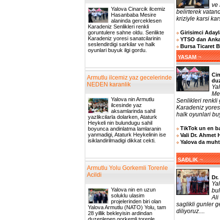
ve 
Yalova Cinarcik ilcemiz
belirterek vatand
Hasanbaba Mesire
kriziyle karsi ka
alaninda gerceklesen
Karadeniz Senlikleri renkli
Girisimci Adayla
goruntulere sahne oldu. Senlikte
Karadeniz yoresi sanatcilarinin
YTSO dan Ankar
seslendirdigi sarkilar ve halk
Bursa Ticaret 
oyunlari buyuk ilgi gordu.
¬
YASAM
Cin
Armutlu ilcemiz yaz gecelerinde
du
NEDEN karanlik
Ya
Me
Yalova nin Armutlu
Senlikleri renkl
ilcesinde yaz
Karadeniz yoresi
aksamlarinda sahil
halk oyunlari buy
yazlikcilarla dolarken, Ataturk
Heykeli nin bulundugu sahil
TikTok un en ba
boyunca andinlatma lamlaranin
yanmadigi, Ataturk Heykelinin ise
Vali Dr. Ahmet 
isiklandirilmadigi dikkat cekti.
Yalova da muhta
¬
SAĐLIK
Armutlu Yolu Gorkemli Torenle
Acildi
Dr.
Ya
Yalova nin en uzun
bul
soluklu ulasim
Ali
projelerinden biri olan
saglikli gunler 
Yalova Armutlu (NATO) Yolu, tam
diliyoruz....
28 yillik bekleyisin ardindan
duzenlenen gorkemli torenle