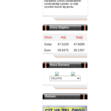
Karadeniz yoresi sanatcilarinin
seslendirdigi sarkilar ve halk
oyunlari buyuk ilgi gordu.
Döviz Bilgileri
Döviz
Alýţ
Satýţ
Dolar
47.5229
47.6085
Euro
29.9375
30.1357
Hava Durumu
Reklam