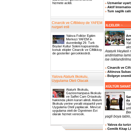
Uzmanlar uyariy
hizmete acildi.
Aktif Internatio
Tum saglik cali
Cinarcik ve Ciftlikkoy de YAFEM
¬
ILÇELER
ruzgari esti
Arm
Yalova Folklor Egitim
kar
Merkezi YAFEM in
Yal
duzenledigi 29. Turk
Boylari Kultur Soleni kapsaminda
aks
konuk ekipler Cinarcik ve Ciftlikkoy
Ataturk Heykeli
de gosteriler gerceklestirdi.
andinlatma laml
ise isiklandirilma
Cinarcik ve Cif
Altinova Subasi
Bolgeye onemli 
Yalova Ataturk Ilkokulu,
Uygulama Oteli Olacak
KÜLTÜR SANAT
Ataturk Ilkokulu,
Gaziosmanpasa Ilkokulu
ve Saffet Cam Ortaokulu
San
hakkinda yikim karari alindi. Ataturk
da
Ilkokulu yerine yeralti otoparkli yeni
Yal
Uygulama Oteli yapilacak. Mevcut
un
uygulama oteli de Ogretmen Evi
Bel
olarak hizmet verecek.
yagli boya tablo,
Yalova da turizm
Gemlik Kitap L