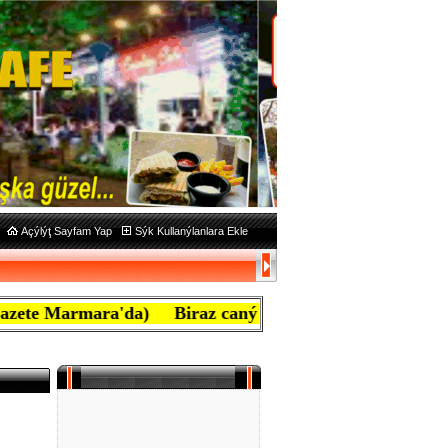
Açýlýţ Sayfam Yap
Sýk Kullanýlanlara Ekle
armara'da) Biraz caný yanan ben mafyayým, aţiretim diye