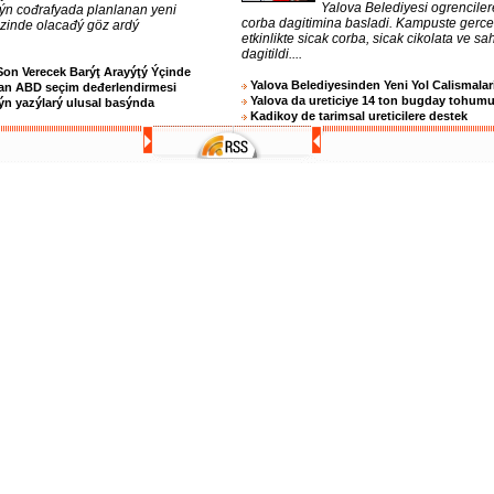
Yalova Belediyesi ogrenciler
 ýn cođrafyada planlanan yeni
corba dagitimina basladi. Kampuste gerc
ezinde olacađý göz ardý
etkinlikte sicak corba, sicak cikolata ve sa
dagitildi....
Son Verecek Barýţ Arayýţý Ýçinde
Yalova Belediyesinden Yeni Yol Calismalar
an ABD seçim deđerlendirmesi
Yalova da ureticiye 14 ton bugday tohum
n yazýlarý ulusal basýnda
Kadikoy de tarimsal ureticilere destek