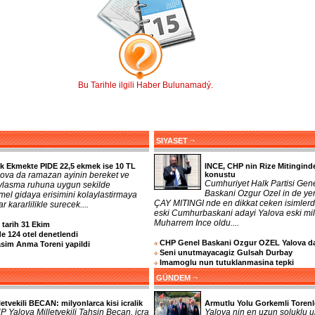
Bu Tarihle ilgili Haber Bulunamadý.
¬
SIYASET
k Ekmekte PIDE 22,5 ekmek ise 10 TL
INCE, CHP nin Rize Mitingind
lova da ramazan ayinin bereket ve
konustu
Cumhuriyet Halk Partisi Gen
ylasma ruhuna uygun sekilde
Baskani Ozgur Ozel in de yer
mel gidaya erisimini kolaylastirmaya
ÇAY MITINGI nde en dikkat ceken isimlerd
r kararlilikle surecek....
eski Cumhurbaskani adayi Yalova eski mill
Muharrem Ince oldu....
n tarih 31 Ekim
e 124 otel denetlendi
CHP Genel Baskani Ozgur OZEL Yalova d
asim Anma Toreni yapildi
Seni unutmayacagiz Gulsah Durbay
Imamoglu nun tutuklanmasina tepki
¬
GÜNDEM
letvekili BECAN: milyonlarca kisi icralik
Armutlu Yolu Gorkemli Torenl
 Yalova Milletvekili Tahsin Becan, icra
Yalova nin en uzun soluklu u