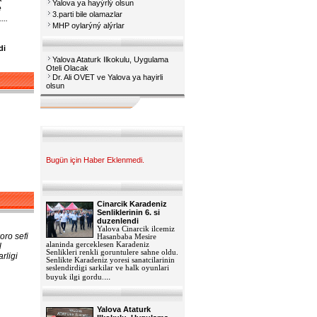
Yalova ya hayýrlý olsun
e
3.parti bile olamazlar
..
MHP oylarýný alýrlar
di
Yalova Ataturk Ilkokulu, Uygulama
Oteli Olacak
Dr. Ali OVET ve Yalova ya hayirli
olsun
Bugün için Haber Eklenmedi.
Cinarcik Karadeniz
Senliklerinin 6. si
duzenlendi
Yalova Cinarcik ilcemiz
oro sefi
Hasanbaba Mesire
alaninda gerceklesen Karadeniz
l
Senlikleri renkli goruntulere sahne oldu.
rligi
Senlikte Karadeniz yoresi sanatcilarinin
seslendirdigi sarkilar ve halk oyunlari
...
buyuk ilgi gordu.
Yalova Ataturk