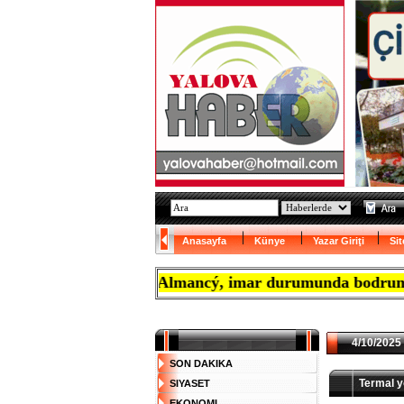
Anasayfa
Künye
Yazar Giriţi
Sit
ptýrmak isteyen Almancý, imar durumunda bodrum katý zor
4/10/2025 
SON DAKIKA
Termal yo
SIYASET
EKONOMI