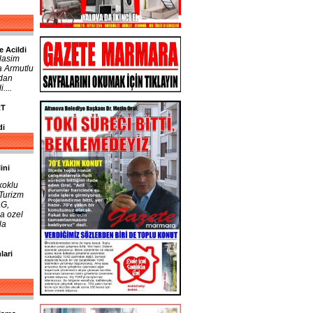
e Acildi
lasim
a Armutlu
ndan
....
RT
di
ini
koklu
 Turizm
AG,
a ozel
la
lari