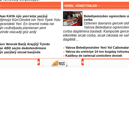
¬
¬
YEREL YÖNETÝMLER
rkan KAYA nýn yeni köţe yazýsý
Belediyemizden ogrencilere s
đýmsýz Kürt Devleti nin Yeni Ýpek Yolu
corba
Ozlenen davranis gercek old
jesindeki Yeri. En önemli nokta ise
Yalova Belediyesi ogrenciler
 ýn cođrafyada planlanan yeni
corba dagitimina basladi. Kampuste gerc
ezinde olacađý göz ardý
etkinlikte sicak corba, sicak cikolata ve sa
dagitildi....
Son Verecek Barýţ Arayýţý Ýçinde
Yalova Belediyesinden Yeni Yol Calismalar
an ABD seçim deđerlendirmesi
Yalova da ureticiye 14 ton bugday tohum
n yazýlarý ulusal basýnda
Kadikoy de tarimsal ureticilere destek