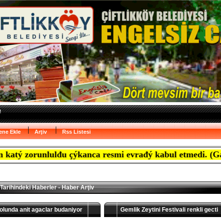
ene Ekle
Arţiv
Rss Listesi
unlulđu çýkanca resmi evrađý kabul etmedi. (Gazete Mar
Tarihindeki Haberler - Haber Arţiv
lunda anit agaclar budaniyor
Gemlik Zeytini Festivali renkli gecti