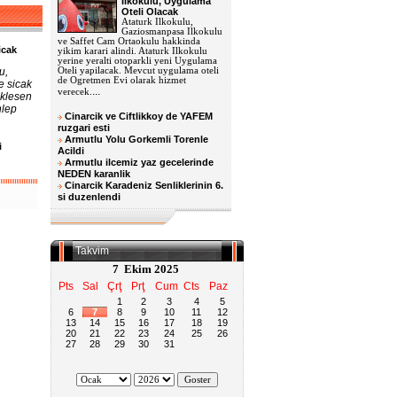
Ilkokulu, Uygulama
Oteli Olacak
Ataturk Ilkokulu,
Gaziosmanpasa Ilkokulu
ve Saffet Cam Ortaokulu hakkinda
icak
yikim karari alindi. Ataturk Ilkokulu
yerine yeralti otoparkli yeni Uygulama
u,
Oteli yapilacak. Mevcut uygulama oteli
de Ogretmen Evi olarak hizmet
e sicak
...
verecek.
eklesen
hlep
Cinarcik ve Ciftlikkoy de YAFEM
ruzgari esti
Armutlu Yolu Gorkemli Torenle
i
Acildi
u
Armutlu ilcemiz yaz gecelerinde
NEDEN karanlik
Cinarcik Karadeniz Senliklerinin 6.
si duzenlendi
Takvim
7 Ekim 2025
Pts
Sal
Çrţ
Prţ
Cum
Cts
Paz
1
2
3
4
5
6
7
8
9
10
11
12
13
14
15
16
17
18
19
20
21
22
23
24
25
26
27
28
29
30
31