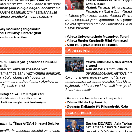
 Ali OVET ve Yalova ya hayirli olsun
Yalova Ataturk Ilkokulu, Uyg
lova merkezde Fatih Caddesi uzerinde
Oteli Olacak
Ataturk Ilkokulu, Gaziosman
unan yeni klinigin degerli hocamiz Dr.
Ilkokulu ve Saffet Cam Ortao
 Ovet e basarilar, tum hastalarina ise
hakkinda yikim karari alindi. Ataturk Ilkoku
getirmei umuduyla, hayirli olmasini
yeralti otoparkli yeni Uygulama Oteli yapil
Mevcut uygulama oteli de Ogretmen Evi o
hizmet verecek....
or, maskeler geri gelebilir
nal Ciftlikkoy hizmete girdi
Yalova Universitesinde Mezuniyet Toreni
sanlarina tesekkur
Yalova Benim Kentimdir Bilgi Yarismasi
Kent Kutuphanesinde ilk etkinlik
¬
BÖLGEMIZDEN
utlu ilcemiz yaz gecelerinde NEDEN
Yalova Valisi USTA dan Orenc
anlik
ziyareti
ova nin Armutlu ilcesinde yaz
Vali Ahmet Hamdi Usta ve
amlarinda sahil yazlikcilarla dolarken,
beraberindekiler, Altinova ni
 nin bulundugu sahil boyunca
Koyu nu ziyaret ederek koy muhtari ve
aranin yanmadigi, Ataturk Heykelinin
vatandaslarla bir araya geldiler. Vali Usta:
digi dikkat cekti....
koylerimize hizmet ve kirsal kalkinmaya d
devam edecektir....
tlikkoy de YAFEM ruzgari esti
 beldesinde hidrellez atesi
Armutlu da kadinlara ozel plaj acildi
katkilar saglamasi bekleniyor
Yalova UNI de kiyi temizligi
Doganin Kalbinde 9,5 Kilometrelik Rota
¬
¬
ULUSAL HABER
atcimiz Ýlhan AYDAN ýn eseri Belcika
Baskan DEVIREN: Asla Yakism
Biz, amansiz fakatsiz herkes 
ovalilarin yakindan tanidigi ve sevdigi
gercek adalet istiyoruz. Burs