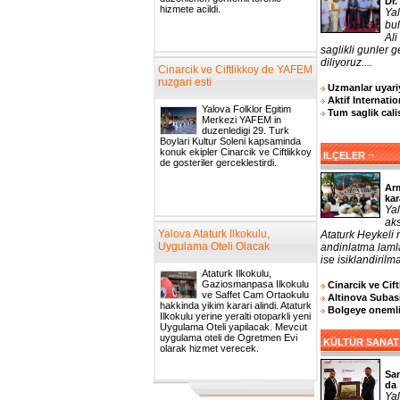
Dr.
hizmete acildi.
Ya
bul
Ali
saglikli gunler 
diliyoruz....
Cinarcik ve Ciftlikkoy de YAFEM
ruzgari esti
Uzmanlar uyariy
Aktif Internatio
Yalova Folklor Egitim
Tum saglik cali
Merkezi YAFEM in
duzenledigi 29. Turk
Boylari Kultur Soleni kapsaminda
konuk ekipler Cinarcik ve Ciftlikkoy
¬
ILÇELER
de gosteriler gerceklestirdi.
Arm
kar
Yal
aks
Yalova Ataturk Ilkokulu,
Ataturk Heykeli
Uygulama Oteli Olacak
andinlatma laml
ise isiklandirilma
Ataturk Ilkokulu,
Gaziosmanpasa Ilkokulu
Cinarcik ve Cif
ve Saffet Cam Ortaokulu
Altinova Subasi
hakkinda yikim karari alindi. Ataturk
Bolgeye onemli 
Ilkokulu yerine yeralti otoparkli yeni
Uygulama Oteli yapilacak. Mevcut
uygulama oteli de Ogretmen Evi
KÜLTÜR SANAT
olarak hizmet verecek.
San
da
Yal