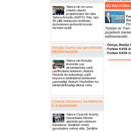
DIŢ POLÝTÝKA
Yalova nin en uzun
soluklu ulasim
projelerinden biri olan
Fu
Yalova Armutlu (NATO) Yolu, tam
Ba
28 yillik bekleyisin ardindan
Pro
duzenlenen gorkemli torenle
hizmete acildi.
Türkiye ve Ýran
projelerin merk
edilmemesidir....
Dünya, Barýţa 
Armutlu ilcemiz yaz gecelerinde
Furkan KAYA d
NEDEN karanlik
Furkan KAYA ný
Yalova nin Armutlu
ilcesinde yaz
aksamlarinda sahil
yazlikcilarla dolarken, Ataturk
Heykeli nin bulundugu sahil
boyunca andinlatma lamlaranin
yanmadigi, Ataturk Heykelinin ise
isiklandirilmadigi dikkat cekti.
Cinarcik Karadeniz Senliklerinin
6. si duzenlendi
Yalova Cinarcik ilcemiz
Hasanbaba Mesire
alaninda gerceklesen
Karadeniz Senlikleri renkli
goruntulere sahne oldu. Senlikte