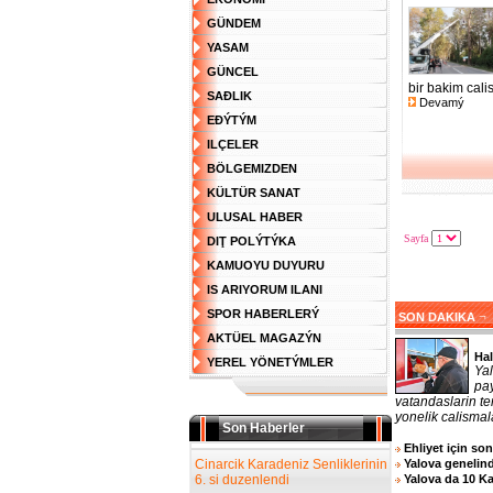
GÜNDEM
YASAM
GÜNCEL
bir bakim calis
SAĐLIK
Devamý
EĐÝTÝM
ILÇELER
BÖLGEMIZDEN
KÜLTÜR SANAT
ULUSAL HABER
Sayfa
DIŢ POLÝTÝKA
KAMUOYU DUYURU
IS ARIYORUM ILANI
SPOR HABERLERÝ
¬
SON DAKIKA
AKTÜEL MAGAZÝN
Hal
YEREL YÖNETÝMLER
Ya
pa
vatandaslarin te
yonelik calismala
Son Haberler
Ehliyet için so
Cinarcik Karadeniz Senliklerinin
Yalova genelind
6. si duzenlendi
Yalova da 10 K