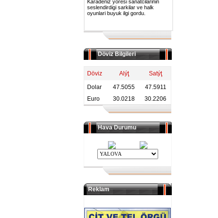
Karadeniz yoresi sanatcilarinin
seslendirdigi sarkilar ve halk
oyunlari buyuk ilgi gordu.
Döviz Bilgileri
Döviz
Alýţ
Satýţ
Dolar
47.5055
47.5911
Euro
30.0218
30.2206
Hava Durumu
Reklam