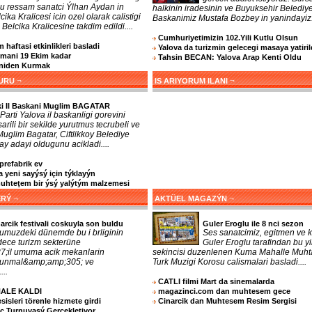
lu ressam sanatci Ýlhan Aydan in
halkinin iradesinin ve Buyuksehir Belediy
cika Kralicesi icin ozel olarak calistigi
Baskanimiz Mustafa Bozbey in yanindayiz..
 Belcika Kralicesine takdim edildi....
Cumhuriyetimizin 102.Yili Kutlu Olsun
 haftasi etkinlikleri basladi
Yalova da turizmin gelecegi masaya yatiril
imani 19 Ekim kadar
Tahsin BECAN: Yalova Arap Kenti Oldu
eniden Kurmak
¬
¬
URU
IS ARIYORUM ILANI
ki Il Baskani Muglim BAGATAR
Parti Yalova il baskanligi gorevini
arili bir sekilde yurutmus tecrubeli ve
 Muglim Bagatar, Ciftlikkoy Belediye
y adayi oldugunu acikladi....
prefabrik ev
 yeni sayýsý için týklayýn
teţem bir ýsý yalýtým malzemesi
¬
¬
ERÝ
AKTÜEL MAGAZÝN
arcik festivali coskuyla son buldu
Guler Eroglu ile 8 nci sezon
umuzdeki dünemde bu i brliginin
Ses sanatcimiz, egitmen ve k
dece turizm sekterüne
Guler Eroglu tarafindan bu yi
;il umuma acik mekanlarin
sekincisi duzenlenen Kuma Mahalle Muhta
orunmal&amp;amp;305; ve
Turk Muzigi Korosu calismalari basladi....
...
CATLI filmi Mart da sinemalarda
NALE KALDI
magazinci.com dan muhtesem gece
sleri törenle hizmete girdi
Cinarcik dan Muhtesem Resim Sergisi
nç Turnuvasý Gerçekleţiyor