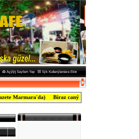
Açýlýţ Sayfam Yap
Sýk Kullanýlanlara Ekle
mara'da) Biraz caný yanan ben mafyayým, aţiretim diye b