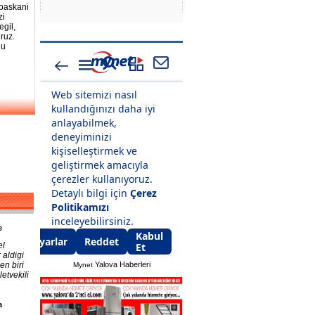
 baskani
zi
gil,
ruz.
du
e
el
 aldigi
en biri
Yalova Haberleri
Mynet
etvekili
a