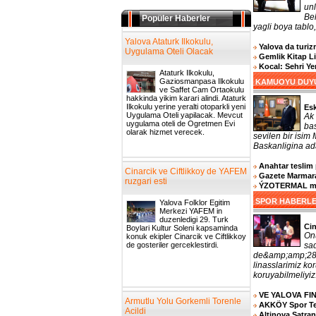
un
Bel
Popüler Haberler
yagli boya tablo,
Yalova Ataturk Ilkokulu,
Yalova da turizm
Uygulama Oteli Olacak
Gemlik Kitap L
Kocal: Sehri Y
Ataturk Ilkokulu,
Gaziosmanpasa Ilkokulu
KAMUOYU DUY
ve Saffet Cam Ortaokulu
hakkinda yikim karari alindi. Ataturk
Ilkokulu yerine yeralti otoparkli yeni
Es
Uygulama Oteli yapilacak. Mevcut
Ak 
uygulama oteli de Ogretmen Evi
bas
olarak hizmet verecek.
sevilen bir isim
Baskanligina ada
Anahtar teslim 
Cinarcik ve Ciftlikkoy de YAFEM
Gazete Marmara
ruzgari esti
ÝZOTERMAL muh
SPOR HABERL
Yalova Folklor Egitim
Merkezi YAFEM in
duzenledigi 29. Turk
Cin
Boylari Kultur Soleni kapsaminda
On
konuk ekipler Cinarcik ve Ciftlikkoy
de gosteriler gerceklestirdi.
sa
de&amp;amp;287
linasslarimiz k
koruyabilmeliyiz.
VE YALOVA FI
Armutlu Yolu Gorkemli Torenle
AKKÖY Spor Tesi
Acildi
Altinova Satra