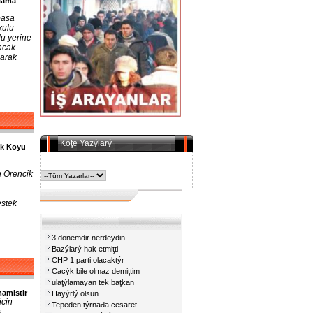
ulama
pasa
kulu
lu yerine
acak.
larak
Köţe Yazýlarý
ik Koyu
n Orencik
estek
3 dönemdir nerdeydin
Bazýlarý hak etmiţti
CHP 1.parti olacaktýr
Cacýk bile olmaz demiţtim
ulaţýlamayan tek baţkan
amistir
Hayýrlý olsun
icin
Tepeden týrnađa cesaret
a