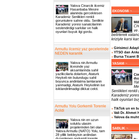
Yalova Cinarcik ilcemiz
Hasanbaba Mesire
¬
EKONOMI
alaninda gerceklesen
Karadeniz Senlikleri renkli
goruntulere sahne oldu. Senlikte
Mil
Karadeniz yoresi sanatcilarinin
CHP
seslendirdigi sarkilar ve halk
ve 
oyunlari buyuk ilgi gordu.
belirterek vatand
kriziyle karsi ka
Girisimci Adayla
Armutlu ilcemiz yaz gecelerinde
YTSO dan Ankar
NEDEN karanlik
Bursa Ticaret 
Yalova nin Armutlu
¬
YASAM
ilcesinde yaz
aksamlarinda sahil
yazlikcilarla dolarken, Ataturk
Cin
Heykeli nin bulundugu sahil
du
boyunca andinlatma lamlaranin
Ya
yanmadigi, Ataturk Heykelinin ise
Me
isiklandirilmadigi dikkat cekti.
Senlikleri renkl
Karadeniz yoresi
halk oyunlari buy
Armutlu Yolu Gorkemli Torenle
TikTok un en ba
Acildi
Vali Dr. Ahmet 
Yalova da muhta
Yalova nin en uzun
soluklu ulasim
projelerinden biri olan
¬
SAĐLIK
Yalova Armutlu (NATO) Yolu, tam
28 yillik bekleyisin ardindan
duzenlenen gorkemli torenle