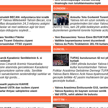
Imamoglu nun tutuklanmasina tepki
¬
GÜNDEM
letvekili BECAN: milyonlarca kisi icralik
Armutlu Yolu Gorkemli Torenl
 Yalova Milletvekili Tahsin Becan, icra
Yalova nin en uzun soluklu u
iflas dosyalarinin 24,3 milyonu astigini
projelerinden biri olan Yalov
aslar ve reel sektorun agir bir borc
(NATO) Yolu, tam 28 yillik bekleyisin ardi
rsiya oldugunu soyledi....
duzenlenen gorkemli torenle hizmete acildi
ra Yenilikci Fikirler
Yeni Bassavcimiz Yunus Emre BUYUKYU
a Ticaret Odasina ziyaret
Valilikte bayramlasma toreni duzenlendi
Borsasindan YTSO ziyareti
Yalova da Polis Teskilatinin 181.Yili kutlan
¬
GÜNCEL
arcik Karadeniz Senliklerinin 6. si
TUFAG kurulusunun 42 nci yil
zenlendi
kutladi
lova Cinarcik ilcemiz Hasanbaba
1984 yilinda kurulan Yalova 
sire alaninda gerceklesen Karadeniz
kultur kurumlarindan Yalova
i goruntulere sahne oldu. Senlikte
Folklar Arastirma Gelistirme Dernegi TUF
 sanatcilarinin seslendirdigi sarkilar ve
Yalova Baris Manco Acik Hava tiyatrosund
uk ilgi gordu....
geceyle birlikte 42 yasini muhtesem bir ga
gecesiyle kutladi...
sarili yayincisi KAHVE
Hamdi USTA dan iscilere ziyaret
Yalova Arastirma Entitusunde GUL tanitim
rlar ihtiyac sahiplerine ulasti
Yalova Ilyaskoy de bayram sonrasi senlik
Vali USTA, sehit aileleri ile bulustu
¬
EĐÝTÝM