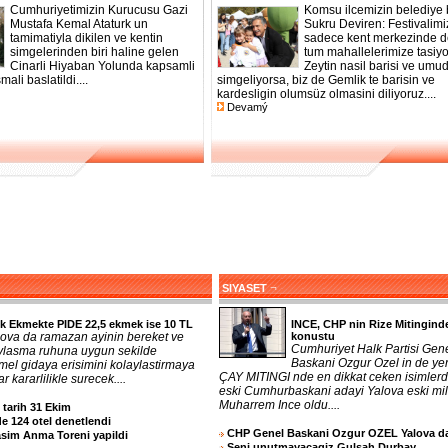
Cumhuriyetimizin Kurucusu Gazi
Komsu ilcemizin belediye
Mustafa Kemal Ataturk un
Sukru Deviren: Festivalimi
tamimatiyla dikilen ve kentin
sadece kent merkezinde de
simgelerinden biri haline gelen
tum mahallelerimize tasiyo
Cinarli Hiyaban Yolunda kapsamli
Zeytin nasil barisi ve umu
mali baslatildi....
simgeliyorsa, biz de Gemlik te barisin ve
kardesligin olumsüz olmasini diliyoruz....
Devamý
¬
SIYASET
k Ekmekte PIDE 22,5 ekmek ise 10 TL
INCE, CHP nin Rize Mitingind
lova da ramazan ayinin bereket ve
konustu
Cumhuriyet Halk Partisi Gen
ylasma ruhuna uygun sekilde
Baskani Ozgur Ozel in de yer
mel gidaya erisimini kolaylastirmaya
ÇAY MITINGI nde en dikkat ceken isimlerd
r kararlilikle surecek....
eski Cumhurbaskani adayi Yalova eski mill
Muharrem Ince oldu....
n tarih 31 Ekim
e 124 otel denetlendi
CHP Genel Baskani Ozgur OZEL Yalova d
asim Anma Toreni yapildi
Seni unutmayacagiz Gulsah Durbay