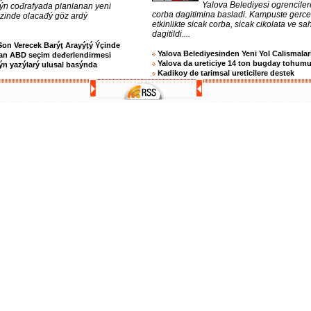
Yalova Belediyesi ogrenciler
 ýn cođrafyada planlanan yeni
corba dagitimina basladi. Kampuste gerc
ezinde olacađý göz ardý
etkinlikte sicak corba, sicak cikolata ve sa
dagitildi....
Son Verecek Barýţ Arayýţý Ýçinde
Yalova Belediyesinden Yeni Yol Calismalar
an ABD seçim deđerlendirmesi
Yalova da ureticiye 14 ton bugday tohum
n yazýlarý ulusal basýnda
Kadikoy de tarimsal ureticilere destek