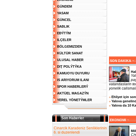
GÜNDEM
YASAM
GÜNCEL
SAĐLIK
EĐÝTÝM
ILÇELER
BÖLGEMIZDEN
KÜLTÜR SANAT
ULUSAL HABER
¬
SON DAKIKA
DIŢ POLÝTÝKA
Hal
KAMUOYU DUYURU
Ya
pa
IS ARIYORUM ILANI
vatandaslarin te
SPOR HABERLERÝ
yonelik calismala
AKTÜEL MAGAZÝN
Ehliyet için so
YEREL YÖNETÝMLER
Yalova genelind
Yalova da 10 K
Son Haberler
¬
EKONOMI
Cinarcik Karadeniz Senliklerinin
Mil
6. si duzenlendi
CHP