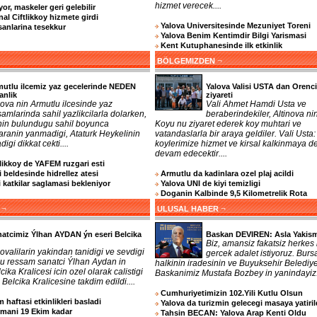
hizmet verecek....
or, maskeler geri gelebilir
nal Ciftlikkoy hizmete girdi
Yalova Universitesinde Mezuniyet Toreni
sanlarina tesekkur
Yalova Benim Kentimdir Bilgi Yarismasi
Kent Kutuphanesinde ilk etkinlik
¬
BÖLGEMIZDEN
utlu ilcemiz yaz gecelerinde NEDEN
Yalova Valisi USTA dan Orenc
anlik
ziyareti
ova nin Armutlu ilcesinde yaz
Vali Ahmet Hamdi Usta ve
amlarinda sahil yazlikcilarla dolarken,
beraberindekiler, Altinova ni
 nin bulundugu sahil boyunca
Koyu nu ziyaret ederek koy muhtari ve
aranin yanmadigi, Ataturk Heykelinin
vatandaslarla bir araya geldiler. Vali Usta:
digi dikkat cekti....
koylerimize hizmet ve kirsal kalkinmaya d
devam edecektir....
tlikkoy de YAFEM ruzgari esti
 beldesinde hidrellez atesi
Armutlu da kadinlara ozel plaj acildi
katkilar saglamasi bekleniyor
Yalova UNI de kiyi temizligi
Doganin Kalbinde 9,5 Kilometrelik Rota
¬
¬
ULUSAL HABER
atcimiz Ýlhan AYDAN ýn eseri Belcika
Baskan DEVIREN: Asla Yakism
Biz, amansiz fakatsiz herkes 
ovalilarin yakindan tanidigi ve sevdigi
gercek adalet istiyoruz. Burs
lu ressam sanatci Ýlhan Aydan in
halkinin iradesinin ve Buyuksehir Belediy
cika Kralicesi icin ozel olarak calistigi
Baskanimiz Mustafa Bozbey in yanindayiz..
 Belcika Kralicesine takdim edildi....
Cumhuriyetimizin 102.Yili Kutlu Olsun
 haftasi etkinlikleri basladi
Yalova da turizmin gelecegi masaya yatiril
imani 19 Ekim kadar
Tahsin BECAN: Yalova Arap Kenti Oldu