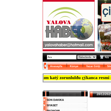
Anasayfa
Künye
Yazar Giriţi
Sit
umunda bodrum katý zorunlulđu çýkanca resmi evrađý kabu
28/12/2025
SON DAKIKA
SIYASET
EKONOMI