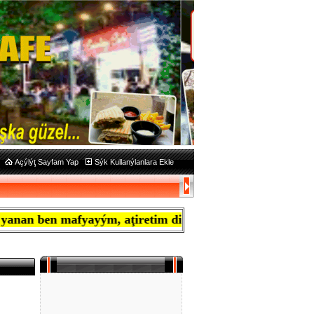
Açýlýţ Sayfam Yap
Sýk Kullanýlanlara Ekle
yayým, aţiretim diye bađýrýr oldu.(ayrýntýlarý Gazete M