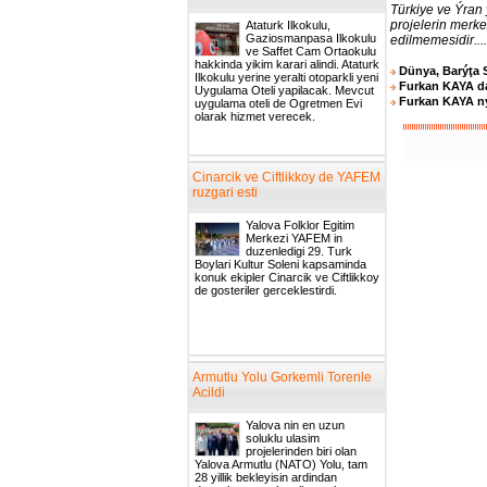
Türkiye ve Ýran
projelerin merk
Ataturk Ilkokulu,
Gaziosmanpasa Ilkokulu
edilmemesidir....
ve Saffet Cam Ortaokulu
hakkinda yikim karari alindi. Ataturk
Dünya, Barýţa 
Ilkokulu yerine yeralti otoparkli yeni
Furkan KAYA d
Uygulama Oteli yapilacak. Mevcut
Furkan KAYA ný
uygulama oteli de Ogretmen Evi
olarak hizmet verecek.
Cinarcik ve Ciftlikkoy de YAFEM
ruzgari esti
Yalova Folklor Egitim
Merkezi YAFEM in
duzenledigi 29. Turk
Boylari Kultur Soleni kapsaminda
konuk ekipler Cinarcik ve Ciftlikkoy
de gosteriler gerceklestirdi.
Armutlu Yolu Gorkemli Torenle
Acildi
Yalova nin en uzun
soluklu ulasim
projelerinden biri olan
Yalova Armutlu (NATO) Yolu, tam
28 yillik bekleyisin ardindan