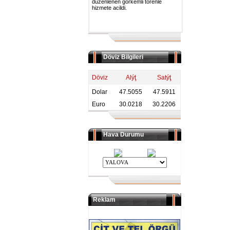
duzenlenen gorkemli torenle
hizmete acildi.
Döviz Bilgileri
Döviz
Alýţ
Satýţ
Dolar
47.5055
47.5911
Euro
30.0218
30.2206
Hava Durumu
Reklam