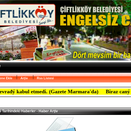
ene Ekle
Arţiv
Rss Listesi
l etmedi. (Gazete Marmara'da) Biraz caný yanan ben maf
 Tarihindeki Haberler - Haber Arţiv