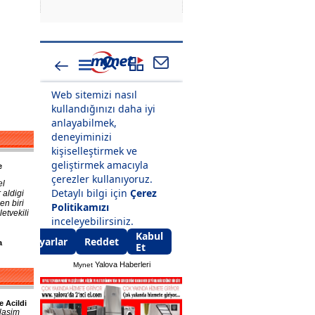
e
el
 aldigi
en biri
etvekili
a
Yalova Haberleri
Mynet
e Acildi
lasim