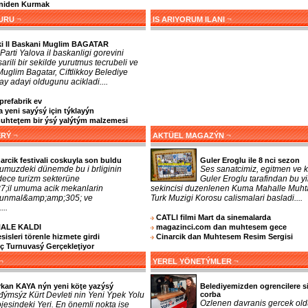
eniden Kurmak
¬
¬
URU
IS ARIYORUM ILANI
ki Il Baskani Muglim BAGATAR
Parti Yalova il baskanligi gorevini
arili bir sekilde yurutmus tecrubeli ve
 Muglim Bagatar, Ciftlikkoy Belediye
y adayi oldugunu acikladi....
prefabrik ev
 yeni sayýsý için týklayýn
teţem bir ýsý yalýtým malzemesi
¬
¬
ERÝ
AKTÜEL MAGAZÝN
arcik festivali coskuyla son buldu
Guler Eroglu ile 8 nci sezon
umuzdeki dünemde bu i brliginin
Ses sanatcimiz, egitmen ve k
dece turizm sekterüne
Guler Eroglu tarafindan bu yi
;il umuma acik mekanlarin
sekincisi duzenlenen Kuma Mahalle Muhta
orunmal&amp;amp;305; ve
Turk Muzigi Korosu calismalari basladi....
...
CATLI filmi Mart da sinemalarda
NALE KALDI
magazinci.com dan muhtesem gece
sleri törenle hizmete girdi
Cinarcik dan Muhtesem Resim Sergisi
nç Turnuvasý Gerçekleţiyor
¬
¬
YEREL YÖNETÝMLER
rkan KAYA nýn yeni köţe yazýsý
Belediyemizden ogrencilere s
đýmsýz Kürt Devleti nin Yeni Ýpek Yolu
corba
Ozlenen davranis gercek old
jesindeki Yeri. En önemli nokta ise