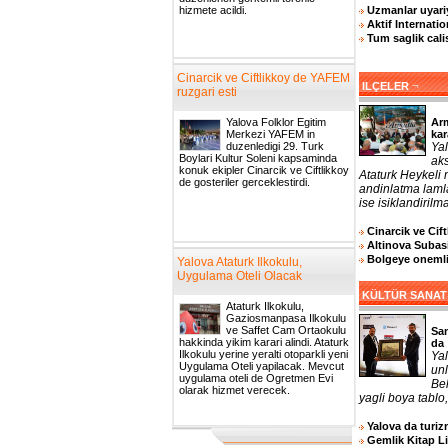
Uzmanlar uyariy
hizmete acildi.
Aktif Internatio
Tum saglik cali
Cinarcik ve Ciftlikkoy de YAFEM
¬
ILÇELER
ruzgari esti
Arm
Yalova Folklor Egitim
kar
Merkezi YAFEM in
Yal
duzenledigi 29. Turk
Boylari Kultur Soleni kapsaminda
aks
konuk ekipler Cinarcik ve Ciftlikkoy
Ataturk Heykeli
de gosteriler gerceklestirdi.
andinlatma laml
ise isiklandirilma
Cinarcik ve Cif
Altinova Subasi
Bolgeye onemli 
Yalova Ataturk Ilkokulu,
Uygulama Oteli Olacak
KÜLTÜR SANAT
Ataturk Ilkokulu,
Gaziosmanpasa Ilkokulu
ve Saffet Cam Ortaokulu
San
hakkinda yikim karari alindi. Ataturk
da
Ilkokulu yerine yeralti otoparkli yeni
Yal
Uygulama Oteli yapilacak. Mevcut
un
uygulama oteli de Ogretmen Evi
Bel
olarak hizmet verecek.
yagli boya tablo,
Yalova da turizm
Gemlik Kitap L