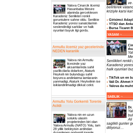
ve 
Yalova Cinarcik ilcemiz
belirterek vatand
Hasanbaba Mesire
kriziyle karsi ka
alaninda gerceklesen
Karadeniz Senlikleri renkli
Girisimci Adayla
goruntulere sahne oldu. Senlikte
Karadeniz yoresi sanatcilarinin
YTSO dan Ankar
seslendirdigi sarkilar ve halk
Bursa Ticaret 
oyunlari buyuk ilgi gordu.
¬
YASAM
Cin
Armutlu ilcemiz yaz gecelerinde
du
NEDEN karanlik
Ya
Me
Yalova nin Armutlu
Senlikleri renkl
ilcesinde yaz
Karadeniz yoresi
aksamlarinda sahil
halk oyunlari buy
yazlikcilarla dolarken, Ataturk
Heykeli nin bulundugu sahil
TikTok un en ba
boyunca andinlatma lamlaranin
yanmadigi, Ataturk Heykelinin ise
Vali Dr. Ahmet 
isiklandirilmadigi dikkat cekti.
Yalova da muhta
¬
SAĐLIK
Armutlu Yolu Gorkemli Torenle
Acildi
Dr.
Ya
Yalova nin en uzun
bul
soluklu ulasim
Ali
projelerinden biri olan
saglikli gunler 
Yalova Armutlu (NATO) Yolu, tam
diliyoruz....
28 yillik bekleyisin ardindan
duzenlenen gorkemli torenle