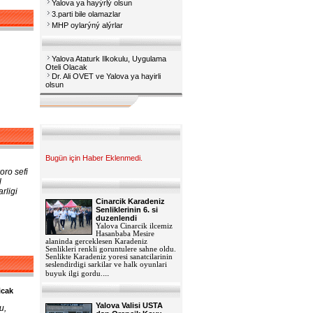
Yalova ya hayýrlý olsun
3.parti bile olamazlar
MHP oylarýný alýrlar
Yalova Ataturk Ilkokulu, Uygulama
Oteli Olacak
Dr. Ali OVET ve Yalova ya hayirli
olsun
Bugün için Haber Eklenmedi.
oro sefi
l
rligi
Cinarcik Karadeniz
Senliklerinin 6. si
duzenlendi
Yalova Cinarcik ilcemiz
Hasanbaba Mesire
alaninda gerceklesen Karadeniz
Senlikleri renkli goruntulere sahne oldu.
Senlikte Karadeniz yoresi sanatcilarinin
seslendirdigi sarkilar ve halk oyunlari
...
buyuk ilgi gordu.
icak
Yalova Valisi USTA
u,