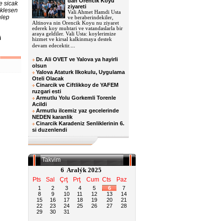
dan Orencik Koyu
e sicak
ziyareti
eklesen
Vali Ahmet Hamdi Usta
hlep
ve beraberindekiler,
Altinova nin Orencik Koyu nu ziyaret
ederek koy muhtari ve vatandaslarla bir
araya geldiler. Vali Usta: koylerimize
i
hizmet ve kirsal kalkinmaya destek
u
...
devam edecektir.
Dr. Ali OVET ve Yalova ya hayirli
olsun
Yalova Ataturk Ilkokulu, Uygulama
Oteli Olacak
Cinarcik ve Ciftlikkoy de YAFEM
ruzgari esti
Armutlu Yolu Gorkemli Torenle
Acildi
Armutlu ilcemiz yaz gecelerinde
NEDEN karanlik
Cinarcik Karadeniz Senliklerinin 6.
si duzenlendi
Takvim
6 Aralýk 2025
Pts
Sal
Çrţ
Prţ
Cum
Cts
Paz
1
2
3
4
5
6
7
8
9
10
11
12
13
14
15
16
17
18
19
20
21
22
23
24
25
26
27
28
29
30
31