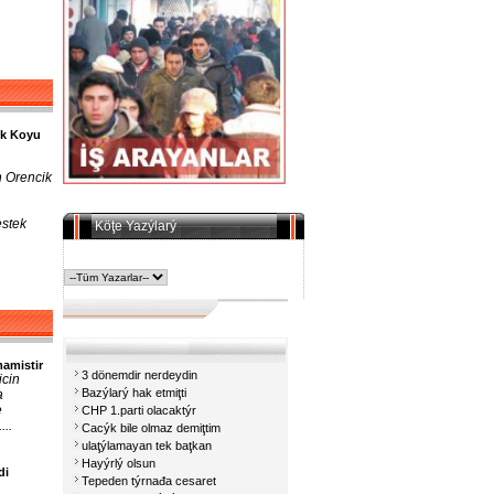
ik Koyu
n Orencik
estek
Köţe Yazýlarý
amistir
3 dönemdir nerdeydin
icin
Bazýlarý hak etmiţti
a
e
CHP 1.parti olacaktýr
..
Cacýk bile olmaz demiţtim
ulaţýlamayan tek baţkan
Hayýrlý olsun
di
Tepeden týrnađa cesaret