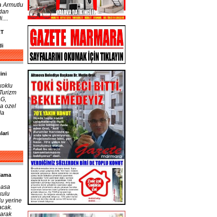
a Armutlu
ndan
....
RT
di
ini
koklu
 Turizm
AG,
a ozel
la
lari
ulama
pasa
kulu
lu yerine
acak.
larak