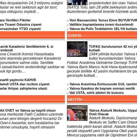
iflas dosyalarinin 24,3 milyonu astigini
projelerinden biri olan Yalov
aslar ve reel sektorun agir bir borc
(NATO) Yolu, tam 28 yillik bekleyisin ardi
rsiya oldugunu soyledi....
duzenlenen gorkemli torenle hizmete acildi
ra Yenilikci Fikirler
Yeni Bassavcimiz Yunus Emre BUYUKYU
a Ticaret Odasina ziyaret
Valilikte bayramlasma toreni duzenlendi
Borsasindan YTSO ziyareti
Yalova da Polis Teskilatinin 181.Yili kutlan
¬
GÜNCEL
arcik Karadeniz Senliklerinin 6. si
TUFAG kurulusunun 42 nci yil
zenlendi
kutladi
lova Cinarcik ilcemiz Hasanbaba
1984 yilinda kurulan Yalova 
sire alaninda gerceklesen Karadeniz
kultur kurumlarindan Yalova
i goruntulere sahne oldu. Senlikte
Folklar Arastirma Gelistirme Dernegi TUF
 sanatcilarinin seslendirdigi sarkilar ve
Yalova Baris Manco Acik Hava tiyatrosund
uk ilgi gordu....
geceyle birlikte 42 yasini muhtesem bir ga
gecesiyle kutladi...
sarili yayincisi KAHVE
Hamdi USTA dan iscilere ziyaret
Yalova Arastirma Entitusunde GUL tanitim
rlar ihtiyac sahiplerine ulasti
Yalova Ilyaskoy de bayram sonrasi senlik
Vali USTA, sehit aileleri ile bulustu
¬
EĐÝTÝM
 Ali OVET ve Yalova ya hayirli olsun
Yalova Ataturk Ilkokulu, Uyg
lova merkezde Fatih Caddesi uzerinde
Oteli Olacak
Ataturk Ilkokulu, Gaziosman
unan yeni klinigin degerli hocamiz Dr.
Ilkokulu ve Saffet Cam Ortao
 Ovet e basarilar, tum hastalarina ise
hakkinda yikim karari alindi. Ataturk Ilkoku
getirmei umuduyla, hayirli olmasini
yeralti otoparkli yeni Uygulama Oteli yapil
Mevcut uygulama oteli de Ogretmen Evi o