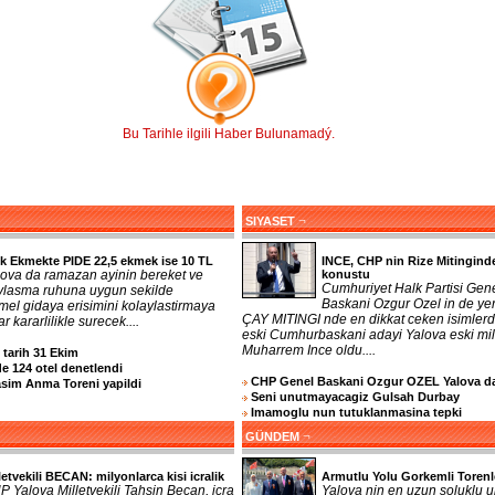
Bu Tarihle ilgili Haber Bulunamadý.
¬
SIYASET
k Ekmekte PIDE 22,5 ekmek ise 10 TL
INCE, CHP nin Rize Mitingind
lova da ramazan ayinin bereket ve
konustu
Cumhuriyet Halk Partisi Gen
ylasma ruhuna uygun sekilde
Baskani Ozgur Ozel in de yer
mel gidaya erisimini kolaylastirmaya
ÇAY MITINGI nde en dikkat ceken isimlerd
r kararlilikle surecek....
eski Cumhurbaskani adayi Yalova eski mill
Muharrem Ince oldu....
n tarih 31 Ekim
e 124 otel denetlendi
CHP Genel Baskani Ozgur OZEL Yalova d
asim Anma Toreni yapildi
Seni unutmayacagiz Gulsah Durbay
Imamoglu nun tutuklanmasina tepki
¬
GÜNDEM
letvekili BECAN: milyonlarca kisi icralik
Armutlu Yolu Gorkemli Torenl
 Yalova Milletvekili Tahsin Becan, icra
Yalova nin en uzun soluklu u