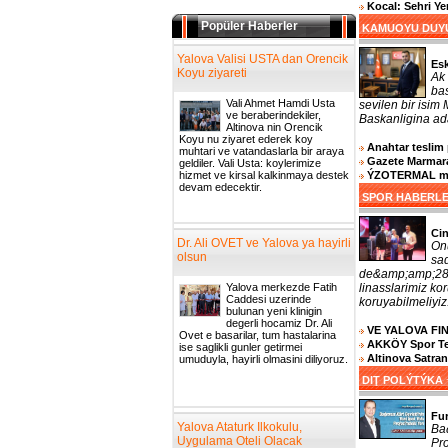
Kocal: Sehri Y
Popüler Haberler
KAMUOYU DUY
Yalova Valisi USTA dan Orencik
Es
Koyu ziyareti
Ak 
bas
Vali Ahmet Hamdi Usta
sevilen bir isim
ve beraberindekiler,
Baskanligina ada
Altinova nin Orencik
Koyu nu ziyaret ederek koy
Anahtar teslim 
muhtari ve vatandaslarla bir araya
Gazete Marmara
geldiler. Vali Usta: koylerimize
ÝZOTERMAL muh
hizmet ve kirsal kalkinmaya destek
devam edecektir.
SPOR HABERL
Cin
Dr. Ali OVET ve Yalova ya hayirli
On
olsun
sa
de&amp;amp;287
linasslarimiz k
Yalova merkezde Fatih
Caddesi uzerinde
koruyabilmeliyiz.
bulunan yeni klinigin
degerli hocamiz Dr. Ali
VE YALOVA FI
Ovet e basarilar, tum hastalarina
AKKÖY Spor Tesi
ise saglikli gunler getirmei
Altinova Satra
umuduyla, hayirli olmasini diliyoruz.
DIŢ POLÝTÝKA
Fu
Yalova Ataturk Ilkokulu,
Ba
Uygulama Oteli Olacak
Pro