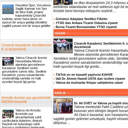
ve iflas dosyalarinin 24,3 milyonu a
Hayatina Spor, Vucuduna
belirterek vatandaslar ve reel sektorun agir bir b
Saglik Katmak icin Sen
kriziyle karsi karsiya oldugunu soyledi....
de Bize Katil, projesi
kapsaminda Çinarcikli
Girisimci Adaylara Yenilikci Fikirler
kadinlar, temiz hava deniz ve
sporun bir araya geldigi etkinlikte
YTSO dan Ankara Ticaret Odasina ziyaret
saglikli yasam icin bir araya geldiler
Bursa Ticaret Borsasindan YTSO ziyareti
¬
YASAM
Cinarcik Karadeniz Senliklerinin 6. s
Cinarcik Karadeniz Senliklerinin
duzenlendi
6. si duzenlendi
Yalova Cinarcik ilcemiz Hasanbab
Mesire alaninda gerceklesen Kara
Yalova Cinarcik ilcemiz
Senlikleri renkli goruntulere sahne oldu. Senlikt
Hasanbaba Mesire
Karadeniz yoresi sanatcilarinin seslendirdigi sar
alaninda gerceklesen
halk oyunlari buyuk ilgi gordu....
Karadeniz Senlikleri renkli
goruntulere sahne oldu. Senlikte
TikTok un en basarili yayincisi KAHVE
Karadeniz yoresi sanatcilarinin
seslendirdigi sarkilar ve halk
Vali Dr. Ahmet Hamdi USTA dan iscilere ziyaret
oyunlari buyuk ilgi gordu.
Yalova da muhtarlar ihtiyac sahiplerine ulasti
¬
SAĐLIK
Armutlu ilcemiz yaz gecelerinde
NEDEN karanlik
Dr. Ali OVET ve Yalova ya hayirli ols
Yalova merkezde Fatih Caddesi uz
Yalova nin Armutlu
bulunan yeni klinigin degerli hoca
ilcesinde yaz
Ali Ovet e basarilar, tum hastalarin
aksamlarinda sahil
saglikli gunler getirmei umuduyla, hayirli olmasi
yazlikcilarla dolarken, Ataturk
diliyoruz....
Heykeli nin bulundugu sahil
boyunca andinlatma lamlaranin