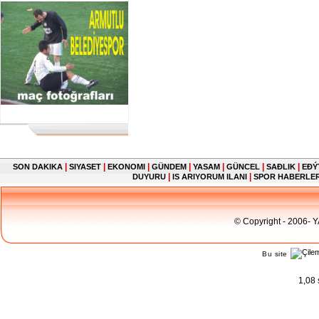
|
|
|
|
|
|
|
SON DAKIKA
SIYASET
EKONOMI
GÜNDEM
YASAM
GÜNCEL
SAĐLIK
EĐÝ
|
|
DUYURU
IS ARIYORUM ILANI
SPOR HABERLE
© Copyright - 2006- 
Bu site
1,08 