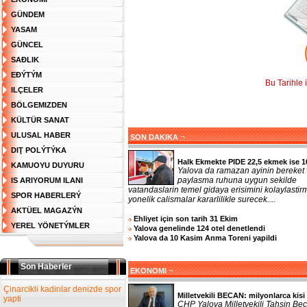
GÜNDEM
YASAM
GÜNCEL
SAĐLIK
EĐÝTÝM
Bu Tarihle 
ILÇELER
BÖLGEMIZDEN
KÜLTÜR SANAT
ULUSAL HABER
¬
SON DAKIKA
DIŢ POLÝTÝKA
Halk Ekmekte PIDE 22,5 ekmek ise 1
KAMUOYU DUYURU
Yalova da ramazan ayinin bereket
paylasma ruhuna uygun sekilde
IS ARIYORUM ILANI
vatandaslarin temel gidaya erisimini kolaylasti
SPOR HABERLERÝ
yonelik calismalar kararlilikle surecek....
AKTÜEL MAGAZÝN
Ehliyet için son tarih 31 Ekim
YEREL YÖNETÝMLER
Yalova genelinde 124 otel denetlendi
Yalova da 10 Kasim Anma Toreni yapildi
Son Haberler
¬
EKONOMI
Çinarcikli kadinlar denizde spor
Milletvekili BECAN: milyonlarca kisi 
yapti
CHP Yalova Milletvekili Tahsin Bec