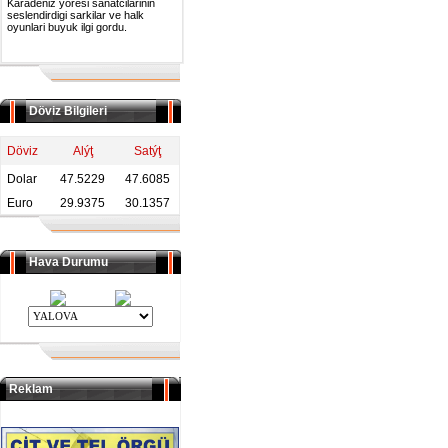
Karadeniz yoresi sanatcilarinin
seslendirdigi sarkilar ve halk
oyunlari buyuk ilgi gordu.
Döviz Bilgileri
Döviz
Alýţ
Satýţ
Dolar
47.5229
47.6085
Euro
29.9375
30.1357
Hava Durumu
Reklam