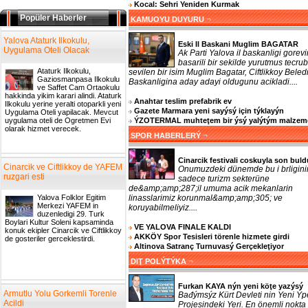
Kocal: Sehri Yeniden Kurmak
Popüler Haberler
¬
KAMUOYU DUYURU
Yalova Ataturk Ilkokulu,
Eski Il Baskani Muglim BAGATAR
Uygulama Oteli Olacak
Ak Parti Yalova il baskanligi gorevi
basarili bir sekilde yurutmus tecrub
Ataturk Ilkokulu,
sevilen bir isim Muglim Bagatar, Ciftlikkoy Beled
Gaziosmanpasa Ilkokulu
Baskanligina aday adayi oldugunu acikladi....
ve Saffet Cam Ortaokulu
hakkinda yikim karari alindi. Ataturk
Anahtar teslim prefabrik ev
Ilkokulu yerine yeralti otoparkli yeni
Gazete Marmara yeni sayýsý için týklayýn
Uygulama Oteli yapilacak. Mevcut
ÝZOTERMAL muhteţem bir ýsý yalýtým malzem
uygulama oteli de Ogretmen Evi
olarak hizmet verecek.
¬
SPOR HABERLERÝ
Cinarcik festivali coskuyla son buld
Cinarcik ve Ciftlikkoy de YAFEM
Onumuzdeki dünemde bu i brligini
ruzgari esti
sadece turizm sekterüne
de&amp;amp;287;il umuma acik mekanlarin
linasslarimiz korunmal&amp;amp;305; ve
Yalova Folklor Egitim
Merkezi YAFEM in
koruyabilmeliyiz....
duzenledigi 29. Turk
Boylari Kultur Soleni kapsaminda
VE YALOVA FINALE KALDI
konuk ekipler Cinarcik ve Ciftlikkoy
AKKÖY Spor Tesisleri törenle hizmete girdi
de gosteriler gerceklestirdi.
Altinova Satranç Turnuvasý Gerçekleţiyor
¬
DIŢ POLÝTÝKA
Furkan KAYA nýn yeni köţe yazýsý
Armutlu Yolu Gorkemli Torenle
Bađýmsýz Kürt Devleti nin Yeni Ýp
Acildi
Projesindeki Yeri. En önemli nokta 