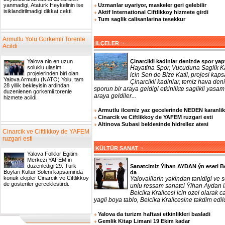
Uzmanlar uyariyor, maskeler geri gelebilir
yanmadigi, Ataturk Heykelinin ise
isiklandirilmadigi dikkat cekti.
Aktif International Ciftlikkoy hizmete girdi
Tum saglik calisanlarina tesekkur
Armutlu Yolu Gorkemli Torenle
¬
ILÇELER
Acildi
Çinarcikli kadinlar denizde spor yap
Yalova nin en uzun
Hayatina Spor, Vucuduna Saglik 
soluklu ulasim
projelerinden biri olan
icin Sen de Bize Katil, projesi ka
Yalova Armutlu (NATO) Yolu, tam
Çinarcikli kadinlar, temiz hava den
28 yillik bekleyisin ardindan
sporun bir araya geldigi etkinlikte saglikli yasam 
duzenlenen gorkemli torenle
araya geldiler...
hizmete acildi.
Armutlu ilcemiz yaz gecelerinde NEDEN karanlik
Cinarcik ve Ciftlikkoy de YAFEM ruzgari esti
Altinova Subasi beldesinde hidrellez atesi
Cinarcik ve Ciftlikkoy de YAFEM
ruzgari esti
¬
KÜLTÜR SANAT
Yalova Folklor Egitim
Merkezi YAFEM in
duzenledigi 29. Turk
Sanatcimiz Ýlhan AYDAN ýn eseri B
Boylari Kultur Soleni kapsaminda
da
konuk ekipler Cinarcik ve Ciftlikkoy
Yalovalilarin yakindan tanidigi ve 
de gosteriler gerceklestirdi.
unlu ressam sanatci Ýlhan Aydan 
Belcika Kralicesi icin ozel olarak ca
yagli boya tablo, Belcika Kralicesine takdim edildi
Yalova da turizm haftasi etkinlikleri basladi
Gemlik Kitap Limani 19 Ekim kadar