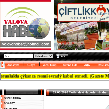
Anasayfa
Künye
Yazar Giriţi
Sitene Ekle
Arţiv
Rss List
đu çýkanca resmi evrađý kabul etmedi. (Gazete Marmara'
27/05/2026 Tarihindeki Haberler - Haber 
SON DAKIKA
SIYASET
EKONOMI