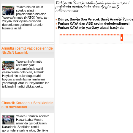
Türkiye ve Ýran ýn cođrafyada planlanan yeni
projelerin merkezinde olacađý göz ardý
Yalova nin en uzun
soluklu ulasim
edilmemesidir....
projelerinden biri olan
Yalova Armutlu (NATO) Yolu, tam
Dünya, Barýţa Son Verecek Barýţ Arayýţý Ýçind
28 yillik bekleyisin ardindan
Furkan KAYA dan ABD seçim deđerlendirmesi
duzenlenen gorkemli torenle
Furkan KAYA nýn yazýlarý ulusal basýnda
hizmete acildi.
Armutlu ilcemiz yaz gecelerinde
NEDEN karanlik
Yalova nin Armutlu
ilcesinde yaz
aksamlarinda sahil
yazlikcilarla dolarken, Ataturk
Heykeli nin bulundugu sahil
boyunca andinlatma lamlaranin
yanmadigi, Ataturk Heykelinin ise
isiklandirilmadigi dikkat cekti.
Cinarcik Karadeniz Senliklerinin
6. si duzenlendi
Yalova Cinarcik ilcemiz
Hasanbaba Mesire
alaninda gerceklesen
Karadeniz Senlikleri renkli
goruntulere sahne oldu. Senlikte