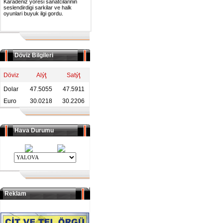
Karadeniz yoresi sanatcilarinin
seslendirdigi sarkilar ve halk
oyunlari buyuk ilgi gordu.
Döviz Bilgileri
Döviz
Alýţ
Satýţ
Dolar
47.5055
47.5911
Euro
30.0218
30.2206
Hava Durumu
Reklam