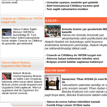
Uzmanlar uyariyor, maskeler geri gelebilir
hizmete acildi.
Aktif International Ciftlikkoy hizmete girdi
Tum saglik calisanlarina tesekkur
Cinarcik ve Ciftlikkoy de YAFEM
¬
ILÇELER
ruzgari esti
Armutlu ilcemiz yaz gecelerinde N
Yalova Folklor Egitim
karanlik
Merkezi YAFEM in
Yalova nin Armutlu ilcesinde yaz
duzenledigi 29. Turk
Boylari Kultur Soleni kapsaminda
aksamlarinda sahil yazlikcilarla do
konuk ekipler Cinarcik ve Ciftlikkoy
Ataturk Heykeli nin bulundugu sahil boyunca
de gosteriler gerceklestirdi.
andinlatma lamlaranin yanmadigi, Ataturk Heyke
ise isiklandirilmadigi dikkat cekti....
Cinarcik ve Ciftlikkoy de YAFEM ruzgari esti
Altinova Subasi beldesinde hidrellez atesi
Bolgeye onemli katkilar saglamasi bekleniyor
Yalova Ataturk Ilkokulu,
Uygulama Oteli Olacak
¬
KÜLTÜR SANAT
Ataturk Ilkokulu,
Gaziosmanpasa Ilkokulu
ve Saffet Cam Ortaokulu
Sanatcimiz Ýlhan AYDAN ýn eseri B
hakkinda yikim karari alindi. Ataturk
da
Ilkokulu yerine yeralti otoparkli yeni
Yalovalilarin yakindan tanidigi ve 
Uygulama Oteli yapilacak. Mevcut
unlu ressam sanatci Ýlhan Aydan 
uygulama oteli de Ogretmen Evi
Belcika Kralicesi icin ozel olarak ca
olarak hizmet verecek.
yagli boya tablo, Belcika Kralicesine takdim edildi
Yalova da turizm haftasi etkinlikleri basladi
Gemlik Kitap Limani 19 Ekim kadar