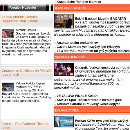
Kocal: Sehri Yeniden Kurmak
Popüler Haberler
¬
KAMUOYU DUYURU
Yalova Ataturk Ilkokulu,
Eski Il Baskani Muglim BAGATAR
Uygulama Oteli Olacak
Ak Parti Yalova il baskanligi gorevi
basarili bir sekilde yurutmus tecrub
Ataturk Ilkokulu,
sevilen bir isim Muglim Bagatar, Ciftlikkoy Beled
Gaziosmanpasa Ilkokulu
Baskanligina aday adayi oldugunu acikladi....
ve Saffet Cam Ortaokulu
hakkinda yikim karari alindi. Ataturk
Anahtar teslim prefabrik ev
Ilkokulu yerine yeralti otoparkli yeni
Gazete Marmara yeni sayýsý için týklayýn
Uygulama Oteli yapilacak. Mevcut
ÝZOTERMAL muhteţem bir ýsý yalýtým malzem
uygulama oteli de Ogretmen Evi
olarak hizmet verecek.
¬
SPOR HABERLERÝ
Cinarcik festivali coskuyla son buld
Cinarcik ve Ciftlikkoy de YAFEM
Onumuzdeki dünemde bu i brligini
ruzgari esti
sadece turizm sekterüne
de&amp;amp;287;il umuma acik mekanlarin
linasslarimiz korunmal&amp;amp;305; ve
Yalova Folklor Egitim
Merkezi YAFEM in
koruyabilmeliyiz....
duzenledigi 29. Turk
Boylari Kultur Soleni kapsaminda
VE YALOVA FINALE KALDI
konuk ekipler Cinarcik ve Ciftlikkoy
AKKÖY Spor Tesisleri törenle hizmete girdi
de gosteriler gerceklestirdi.
Altinova Satranç Turnuvasý Gerçekleţiyor
¬
DIŢ POLÝTÝKA
Furkan KAYA nýn yeni köţe yazýsý
Armutlu Yolu Gorkemli Torenle
Bađýmsýz Kürt Devleti nin Yeni Ýp
Acildi
Projesindeki Yeri. En önemli nokta 