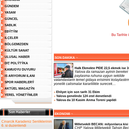
GÜNDEM
YASAM
GÜNCEL
SAĐLIK
EĐÝTÝM
Bu Tarihle 
ILÇELER
BÖLGEMIZDEN
KÜLTÜR SANAT
ULUSAL HABER
¬
SON DAKIKA
DIŢ POLÝTÝKA
Halk Ekmekte PIDE 22,5 ekmek ise 1
KAMUOYU DUYURU
Yalova da ramazan ayinin bereket
paylasma ruhuna uygun sekilde
IS ARIYORUM ILANI
vatandaslarin temel gidaya erisimini kolaylasti
SPOR HABERLERÝ
yonelik calismalar kararlilikle surecek....
AKTÜEL MAGAZÝN
Ehliyet için son tarih 31 Ekim
YEREL YÖNETÝMLER
Yalova genelinde 124 otel denetlendi
Yalova da 10 Kasim Anma Toreni yapildi
Son Haberler
¬
EKONOMI
Cinarcik Karadeniz Senliklerinin
Milletvekili BECAN: milyonlarca kisi 
6. si duzenlendi
CHP Yalova Milletvekili Tahsin Bec