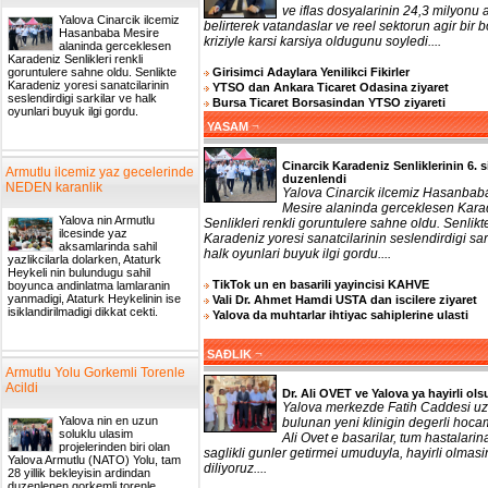
ve iflas dosyalarinin 24,3 milyonu a
Yalova Cinarcik ilcemiz
belirterek vatandaslar ve reel sektorun agir bir b
Hasanbaba Mesire
kriziyle karsi karsiya oldugunu soyledi....
alaninda gerceklesen
Karadeniz Senlikleri renkli
Girisimci Adaylara Yenilikci Fikirler
goruntulere sahne oldu. Senlikte
Karadeniz yoresi sanatcilarinin
YTSO dan Ankara Ticaret Odasina ziyaret
seslendirdigi sarkilar ve halk
Bursa Ticaret Borsasindan YTSO ziyareti
oyunlari buyuk ilgi gordu.
¬
YASAM
Cinarcik Karadeniz Senliklerinin 6. s
Armutlu ilcemiz yaz gecelerinde
duzenlendi
NEDEN karanlik
Yalova Cinarcik ilcemiz Hasanbab
Mesire alaninda gerceklesen Kara
Yalova nin Armutlu
Senlikleri renkli goruntulere sahne oldu. Senlikt
ilcesinde yaz
Karadeniz yoresi sanatcilarinin seslendirdigi sar
aksamlarinda sahil
halk oyunlari buyuk ilgi gordu....
yazlikcilarla dolarken, Ataturk
Heykeli nin bulundugu sahil
TikTok un en basarili yayincisi KAHVE
boyunca andinlatma lamlaranin
yanmadigi, Ataturk Heykelinin ise
Vali Dr. Ahmet Hamdi USTA dan iscilere ziyaret
isiklandirilmadigi dikkat cekti.
Yalova da muhtarlar ihtiyac sahiplerine ulasti
¬
SAĐLIK
Armutlu Yolu Gorkemli Torenle
Acildi
Dr. Ali OVET ve Yalova ya hayirli ols
Yalova merkezde Fatih Caddesi uz
Yalova nin en uzun
bulunan yeni klinigin degerli hoca
soluklu ulasim
Ali Ovet e basarilar, tum hastalarin
projelerinden biri olan
saglikli gunler getirmei umuduyla, hayirli olmasi
Yalova Armutlu (NATO) Yolu, tam
diliyoruz....
28 yillik bekleyisin ardindan
duzenlenen gorkemli torenle