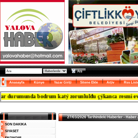
Anasayfa
Künye
Yazar Giriţi
Sitene Ekle
Arţiv
Rss List
urumunda bodrum katý zorunlulđu çýkanca resmi evrađý ka
27/03/2026 Tarihindeki Haberler - Haber 
SON DAKIKA
SIYASET
EKONOMI