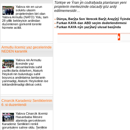
Türkiye ve Ýran ýn cođrafyada planlanan yeni
projelerin merkezinde olacađý göz ardý
Yalova nin en uzun
soluklu ulasim
edilmemesidir....
projelerinden biri olan
Yalova Armutlu (NATO) Yolu, tam
Dünya, Barýţa Son Verecek Barýţ Arayýţý Ýçind
28 yillik bekleyisin ardindan
Furkan KAYA dan ABD seçim deđerlendirmesi
duzenlenen gorkemli torenle
Furkan KAYA nýn yazýlarý ulusal basýnda
hizmete acildi.
Armutlu ilcemiz yaz gecelerinde
NEDEN karanlik
Yalova nin Armutlu
ilcesinde yaz
aksamlarinda sahil
yazlikcilarla dolarken, Ataturk
Heykeli nin bulundugu sahil
boyunca andinlatma lamlaranin
yanmadigi, Ataturk Heykelinin ise
isiklandirilmadigi dikkat cekti.
Cinarcik Karadeniz Senliklerinin
6. si duzenlendi
Yalova Cinarcik ilcemiz
Hasanbaba Mesire
alaninda gerceklesen
Karadeniz Senlikleri renkli
goruntulere sahne oldu. Senlikte