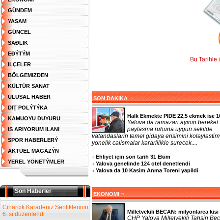
GÜNDEM
YASAM
GÜNCEL
SAĐLIK
EĐÝTÝM
Bu Tarihle 
ILÇELER
BÖLGEMIZDEN
KÜLTÜR SANAT
ULUSAL HABER
¬
SON DAKIKA
DIŢ POLÝTÝKA
Halk Ekmekte PIDE 22,5 ekmek ise 1
KAMUOYU DUYURU
Yalova da ramazan ayinin bereket
paylasma ruhuna uygun sekilde
IS ARIYORUM ILANI
vatandaslarin temel gidaya erisimini kolaylasti
SPOR HABERLERÝ
yonelik calismalar kararlilikle surecek....
AKTÜEL MAGAZÝN
Ehliyet için son tarih 31 Ekim
YEREL YÖNETÝMLER
Yalova genelinde 124 otel denetlendi
Yalova da 10 Kasim Anma Toreni yapildi
Son Haberler
¬
EKONOMI
Cinarcik Karadeniz Senliklerinin
Milletvekili BECAN: milyonlarca kisi 
6. si duzenlendi
CHP Yalova Milletvekili Tahsin Bec