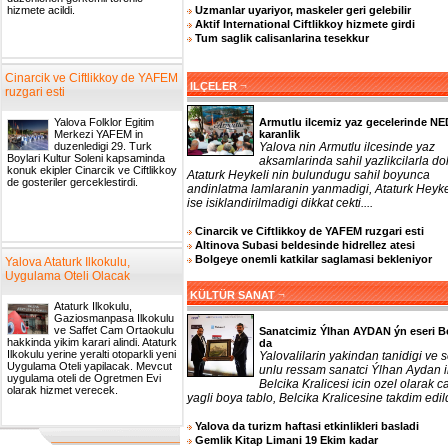
Uzmanlar uyariyor, maskeler geri gelebilir
hizmete acildi.
Aktif International Ciftlikkoy hizmete girdi
Tum saglik calisanlarina tesekkur
Cinarcik ve Ciftlikkoy de YAFEM
¬
ILÇELER
ruzgari esti
Armutlu ilcemiz yaz gecelerinde N
Yalova Folklor Egitim
karanlik
Merkezi YAFEM in
Yalova nin Armutlu ilcesinde yaz
duzenledigi 29. Turk
Boylari Kultur Soleni kapsaminda
aksamlarinda sahil yazlikcilarla do
konuk ekipler Cinarcik ve Ciftlikkoy
Ataturk Heykeli nin bulundugu sahil boyunca
de gosteriler gerceklestirdi.
andinlatma lamlaranin yanmadigi, Ataturk Heyke
ise isiklandirilmadigi dikkat cekti....
Cinarcik ve Ciftlikkoy de YAFEM ruzgari esti
Altinova Subasi beldesinde hidrellez atesi
Bolgeye onemli katkilar saglamasi bekleniyor
Yalova Ataturk Ilkokulu,
Uygulama Oteli Olacak
¬
KÜLTÜR SANAT
Ataturk Ilkokulu,
Gaziosmanpasa Ilkokulu
ve Saffet Cam Ortaokulu
Sanatcimiz Ýlhan AYDAN ýn eseri B
hakkinda yikim karari alindi. Ataturk
da
Ilkokulu yerine yeralti otoparkli yeni
Yalovalilarin yakindan tanidigi ve 
Uygulama Oteli yapilacak. Mevcut
unlu ressam sanatci Ýlhan Aydan 
uygulama oteli de Ogretmen Evi
Belcika Kralicesi icin ozel olarak ca
olarak hizmet verecek.
yagli boya tablo, Belcika Kralicesine takdim edildi
Yalova da turizm haftasi etkinlikleri basladi
Gemlik Kitap Limani 19 Ekim kadar