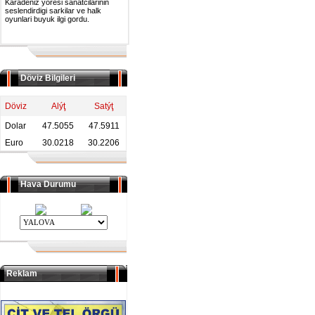
Karadeniz yoresi sanatcilarinin
seslendirdigi sarkilar ve halk
oyunlari buyuk ilgi gordu.
Döviz Bilgileri
Döviz
Alýţ
Satýţ
Dolar
47.5055
47.5911
Euro
30.0218
30.2206
Hava Durumu
Reklam