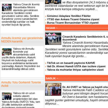
ve iflas dosyalarinin 24,3 milyonu a
Yalova Cinarcik ilcemiz
belirterek vatandaslar ve reel sektorun agir bir b
Hasanbaba Mesire
kriziyle karsi karsiya oldugunu soyledi....
alaninda gerceklesen
Karadeniz Senlikleri renkli
Girisimci Adaylara Yenilikci Fikirler
goruntulere sahne oldu. Senlikte
Karadeniz yoresi sanatcilarinin
YTSO dan Ankara Ticaret Odasina ziyaret
seslendirdigi sarkilar ve halk
Bursa Ticaret Borsasindan YTSO ziyareti
oyunlari buyuk ilgi gordu.
¬
YASAM
Cinarcik Karadeniz Senliklerinin 6. s
Armutlu ilcemiz yaz gecelerinde
duzenlendi
NEDEN karanlik
Yalova Cinarcik ilcemiz Hasanbab
Mesire alaninda gerceklesen Kara
Yalova nin Armutlu
Senlikleri renkli goruntulere sahne oldu. Senlikt
ilcesinde yaz
Karadeniz yoresi sanatcilarinin seslendirdigi sar
aksamlarinda sahil
halk oyunlari buyuk ilgi gordu....
yazlikcilarla dolarken, Ataturk
Heykeli nin bulundugu sahil
TikTok un en basarili yayincisi KAHVE
boyunca andinlatma lamlaranin
yanmadigi, Ataturk Heykelinin ise
Vali Dr. Ahmet Hamdi USTA dan iscilere ziyaret
isiklandirilmadigi dikkat cekti.
Yalova da muhtarlar ihtiyac sahiplerine ulasti
¬
SAĐLIK
Armutlu Yolu Gorkemli Torenle
Acildi
Dr. Ali OVET ve Yalova ya hayirli ols
Yalova merkezde Fatih Caddesi uz
Yalova nin en uzun
bulunan yeni klinigin degerli hoca
soluklu ulasim
Ali Ovet e basarilar, tum hastalarin
projelerinden biri olan
saglikli gunler getirmei umuduyla, hayirli olmasi
Yalova Armutlu (NATO) Yolu, tam
diliyoruz....
28 yillik bekleyisin ardindan
duzenlenen gorkemli torenle