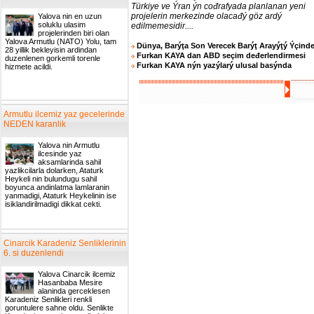
Türkiye ve Ýran ýn cođrafyada planlanan yeni
projelerin merkezinde olacađý göz ardý
Yalova nin en uzun
soluklu ulasim
edilmemesidir....
projelerinden biri olan
Yalova Armutlu (NATO) Yolu, tam
Dünya, Barýţa Son Verecek Barýţ Arayýţý Ýçind
28 yillik bekleyisin ardindan
Furkan KAYA dan ABD seçim deđerlendirmesi
duzenlenen gorkemli torenle
Furkan KAYA nýn yazýlarý ulusal basýnda
hizmete acildi.
Armutlu ilcemiz yaz gecelerinde
NEDEN karanlik
Yalova nin Armutlu
ilcesinde yaz
aksamlarinda sahil
yazlikcilarla dolarken, Ataturk
Heykeli nin bulundugu sahil
boyunca andinlatma lamlaranin
yanmadigi, Ataturk Heykelinin ise
isiklandirilmadigi dikkat cekti.
Cinarcik Karadeniz Senliklerinin
6. si duzenlendi
Yalova Cinarcik ilcemiz
Hasanbaba Mesire
alaninda gerceklesen
Karadeniz Senlikleri renkli
goruntulere sahne oldu. Senlikte