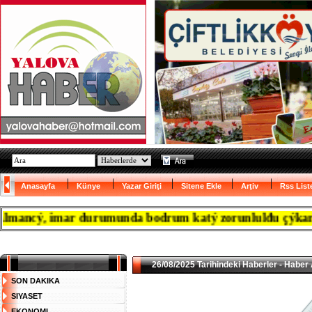
Anasayfa
Künye
Yazar Giriţi
Sitene Ekle
Arţiv
Rss List
ncý, imar durumunda bodrum katý zorunlulđu çýkanca resm
26/08/2025 Tarihindeki Haberler - Haber 
SON DAKIKA
SIYASET
EKONOMI