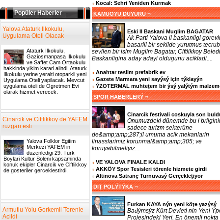
Kocal: Sehri Yeniden Kurmak
Popüler Haberler
¬
KAMUOYU DUYURU
Yalova Ataturk Ilkokulu,
Eski Il Baskani Muglim BAGATAR
Uygulama Oteli Olacak
Ak Parti Yalova il baskanligi gorevi
basarili bir sekilde yurutmus tecrub
Ataturk Ilkokulu,
sevilen bir isim Muglim Bagatar, Ciftlikkoy Beled
Gaziosmanpasa Ilkokulu
Baskanligina aday adayi oldugunu acikladi....
ve Saffet Cam Ortaokulu
hakkinda yikim karari alindi. Ataturk
Anahtar teslim prefabrik ev
Ilkokulu yerine yeralti otoparkli yeni
Gazete Marmara yeni sayýsý için týklayýn
Uygulama Oteli yapilacak. Mevcut
ÝZOTERMAL muhteţem bir ýsý yalýtým malzem
uygulama oteli de Ogretmen Evi
olarak hizmet verecek.
¬
SPOR HABERLERÝ
Cinarcik festivali coskuyla son buld
Cinarcik ve Ciftlikkoy de YAFEM
Onumuzdeki dünemde bu i brligini
ruzgari esti
sadece turizm sekterüne
de&amp;amp;287;il umuma acik mekanlarin
linasslarimiz korunmal&amp;amp;305; ve
Yalova Folklor Egitim
Merkezi YAFEM in
koruyabilmeliyiz....
duzenledigi 29. Turk
Boylari Kultur Soleni kapsaminda
VE YALOVA FINALE KALDI
konuk ekipler Cinarcik ve Ciftlikkoy
AKKÖY Spor Tesisleri törenle hizmete girdi
de gosteriler gerceklestirdi.
Altinova Satranç Turnuvasý Gerçekleţiyor
¬
DIŢ POLÝTÝKA
Furkan KAYA nýn yeni köţe yazýsý
Armutlu Yolu Gorkemli Torenle
Bađýmsýz Kürt Devleti nin Yeni Ýp
Acildi
Projesindeki Yeri. En önemli nokta 