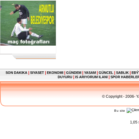
|
|
|
|
|
|
|
SON DAKIKA
SIYASET
EKONOMI
GÜNDEM
YASAM
GÜNCEL
SAĐLIK
EĐÝ
|
|
DUYURU
IS ARIYORUM ILANI
SPOR HABERLE
© Copyright - 2006- 
Bu site
1,05 