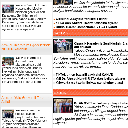
ve iflas dosyalarinin 24,3 milyonu a
Yalova Cinarcik ilcemiz
belirterek vatandaslar ve reel sektorun agir bir b
Hasanbaba Mesire
kriziyle karsi karsiya oldugunu soyledi....
alaninda gerceklesen
Karadeniz Senlikleri renkli
Girisimci Adaylara Yenilikci Fikirler
goruntulere sahne oldu. Senlikte
Karadeniz yoresi sanatcilarinin
YTSO dan Ankara Ticaret Odasina ziyaret
seslendirdigi sarkilar ve halk
Bursa Ticaret Borsasindan YTSO ziyareti
oyunlari buyuk ilgi gordu.
¬
YASAM
Cinarcik Karadeniz Senliklerinin 6. s
Armutlu ilcemiz yaz gecelerinde
duzenlendi
NEDEN karanlik
Yalova Cinarcik ilcemiz Hasanbab
Mesire alaninda gerceklesen Kara
Yalova nin Armutlu
Senlikleri renkli goruntulere sahne oldu. Senlikt
ilcesinde yaz
Karadeniz yoresi sanatcilarinin seslendirdigi sar
aksamlarinda sahil
halk oyunlari buyuk ilgi gordu....
yazlikcilarla dolarken, Ataturk
Heykeli nin bulundugu sahil
TikTok un en basarili yayincisi KAHVE
boyunca andinlatma lamlaranin
yanmadigi, Ataturk Heykelinin ise
Vali Dr. Ahmet Hamdi USTA dan iscilere ziyaret
isiklandirilmadigi dikkat cekti.
Yalova da muhtarlar ihtiyac sahiplerine ulasti
¬
SAĐLIK
Armutlu Yolu Gorkemli Torenle
Acildi
Dr. Ali OVET ve Yalova ya hayirli ols
Yalova merkezde Fatih Caddesi uz
Yalova nin en uzun
bulunan yeni klinigin degerli hoca
soluklu ulasim
Ali Ovet e basarilar, tum hastalarin
projelerinden biri olan
saglikli gunler getirmei umuduyla, hayirli olmasi
Yalova Armutlu (NATO) Yolu, tam
diliyoruz....
28 yillik bekleyisin ardindan
duzenlenen gorkemli torenle