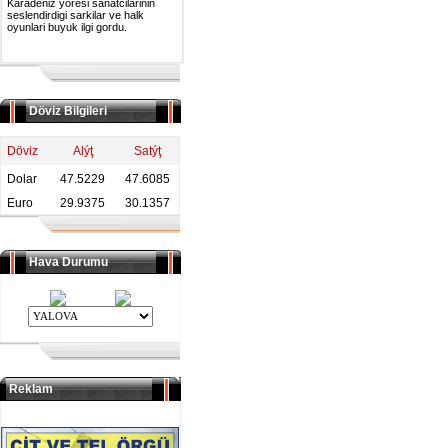
Karadeniz yoresi sanatcilarinin
seslendirdigi sarkilar ve halk
oyunlari buyuk ilgi gordu.
Döviz Bilgileri
Döviz
Alýţ
Satýţ
Dolar
47.5229
47.6085
Euro
29.9375
30.1357
Hava Durumu
Reklam