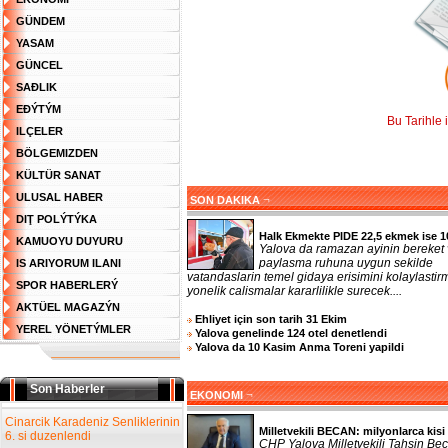
GÜNDEM
YASAM
GÜNCEL
SAĐLIK
EĐÝTÝM
Bu Tarihle 
ILÇELER
BÖLGEMIZDEN
KÜLTÜR SANAT
ULUSAL HABER
¬
SON DAKIKA
DIŢ POLÝTÝKA
Halk Ekmekte PIDE 22,5 ekmek ise 1
KAMUOYU DUYURU
Yalova da ramazan ayinin bereket
paylasma ruhuna uygun sekilde
IS ARIYORUM ILANI
vatandaslarin temel gidaya erisimini kolaylasti
SPOR HABERLERÝ
yonelik calismalar kararlilikle surecek....
AKTÜEL MAGAZÝN
Ehliyet için son tarih 31 Ekim
YEREL YÖNETÝMLER
Yalova genelinde 124 otel denetlendi
Yalova da 10 Kasim Anma Toreni yapildi
Son Haberler
¬
EKONOMI
Cinarcik Karadeniz Senliklerinin
Milletvekili BECAN: milyonlarca kisi 
6. si duzenlendi
CHP Yalova Milletvekili Tahsin Bec