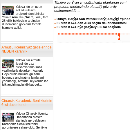
Türkiye ve Ýran ýn cođrafyada planlanan yeni
projelerin merkezinde olacađý göz ardý
Yalova nin en uzun
soluklu ulasim
edilmemesidir....
projelerinden biri olan
Yalova Armutlu (NATO) Yolu, tam
Dünya, Barýţa Son Verecek Barýţ Arayýţý Ýçind
28 yillik bekleyisin ardindan
Furkan KAYA dan ABD seçim deđerlendirmesi
duzenlenen gorkemli torenle
Furkan KAYA nýn yazýlarý ulusal basýnda
hizmete acildi.
Armutlu ilcemiz yaz gecelerinde
NEDEN karanlik
Yalova nin Armutlu
ilcesinde yaz
aksamlarinda sahil
yazlikcilarla dolarken, Ataturk
Heykeli nin bulundugu sahil
boyunca andinlatma lamlaranin
yanmadigi, Ataturk Heykelinin ise
isiklandirilmadigi dikkat cekti.
Cinarcik Karadeniz Senliklerinin
6. si duzenlendi
Yalova Cinarcik ilcemiz
Hasanbaba Mesire
alaninda gerceklesen
Karadeniz Senlikleri renkli
goruntulere sahne oldu. Senlikte