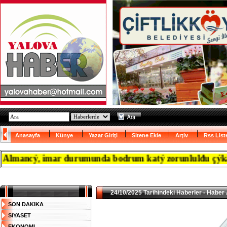
Anasayfa
Künye
Yazar Giriţi
Sitene Ekle
Arţiv
Rss List
ancý, imar durumunda bodrum katý zorunlulđu çýkanca re
24/10/2025 Tarihindeki Haberler - Haber 
SON DAKIKA
SIYASET
EKONOMI