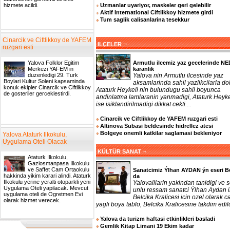
Uzmanlar uyariyor, maskeler geri gelebilir
hizmete acildi.
Aktif International Ciftlikkoy hizmete girdi
Tum saglik calisanlarina tesekkur
Cinarcik ve Ciftlikkoy de YAFEM
¬
ILÇELER
ruzgari esti
Armutlu ilcemiz yaz gecelerinde N
Yalova Folklor Egitim
karanlik
Merkezi YAFEM in
Yalova nin Armutlu ilcesinde yaz
duzenledigi 29. Turk
Boylari Kultur Soleni kapsaminda
aksamlarinda sahil yazlikcilarla do
konuk ekipler Cinarcik ve Ciftlikkoy
Ataturk Heykeli nin bulundugu sahil boyunca
de gosteriler gerceklestirdi.
andinlatma lamlaranin yanmadigi, Ataturk Heyke
ise isiklandirilmadigi dikkat cekti....
Cinarcik ve Ciftlikkoy de YAFEM ruzgari esti
Altinova Subasi beldesinde hidrellez atesi
Bolgeye onemli katkilar saglamasi bekleniyor
Yalova Ataturk Ilkokulu,
Uygulama Oteli Olacak
¬
KÜLTÜR SANAT
Ataturk Ilkokulu,
Gaziosmanpasa Ilkokulu
ve Saffet Cam Ortaokulu
Sanatcimiz Ýlhan AYDAN ýn eseri B
hakkinda yikim karari alindi. Ataturk
da
Ilkokulu yerine yeralti otoparkli yeni
Yalovalilarin yakindan tanidigi ve 
Uygulama Oteli yapilacak. Mevcut
unlu ressam sanatci Ýlhan Aydan 
uygulama oteli de Ogretmen Evi
Belcika Kralicesi icin ozel olarak ca
olarak hizmet verecek.
yagli boya tablo, Belcika Kralicesine takdim edildi
Yalova da turizm haftasi etkinlikleri basladi
Gemlik Kitap Limani 19 Ekim kadar