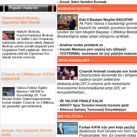
Kocal: Sehri Yeniden Kurmak
Popüler Haberler
¬
KAMUOYU DUYURU
Yalova Ataturk Ilkokulu,
Eski Il Baskani Muglim BAGATAR
Uygulama Oteli Olacak
Ak Parti Yalova il baskanligi gorevi
basarili bir sekilde yurutmus tecrub
Ataturk Ilkokulu,
sevilen bir isim Muglim Bagatar, Ciftlikkoy Beled
Gaziosmanpasa Ilkokulu
Baskanligina aday adayi oldugunu acikladi....
ve Saffet Cam Ortaokulu
hakkinda yikim karari alindi. Ataturk
Anahtar teslim prefabrik ev
Ilkokulu yerine yeralti otoparkli yeni
Gazete Marmara yeni sayýsý için týklayýn
Uygulama Oteli yapilacak. Mevcut
ÝZOTERMAL muhteţem bir ýsý yalýtým malzem
uygulama oteli de Ogretmen Evi
olarak hizmet verecek.
¬
SPOR HABERLERÝ
Cinarcik festivali coskuyla son buld
Cinarcik ve Ciftlikkoy de YAFEM
Onumuzdeki dünemde bu i brligini
ruzgari esti
sadece turizm sekterüne
de&amp;amp;287;il umuma acik mekanlarin
linasslarimiz korunmal&amp;amp;305; ve
Yalova Folklor Egitim
Merkezi YAFEM in
koruyabilmeliyiz....
duzenledigi 29. Turk
Boylari Kultur Soleni kapsaminda
VE YALOVA FINALE KALDI
konuk ekipler Cinarcik ve Ciftlikkoy
AKKÖY Spor Tesisleri törenle hizmete girdi
de gosteriler gerceklestirdi.
Altinova Satranç Turnuvasý Gerçekleţiyor
¬
DIŢ POLÝTÝKA
Furkan KAYA nýn yeni köţe yazýsý
Armutlu Yolu Gorkemli Torenle
Bađýmsýz Kürt Devleti nin Yeni Ýp
Acildi
Projesindeki Yeri. En önemli nokta 