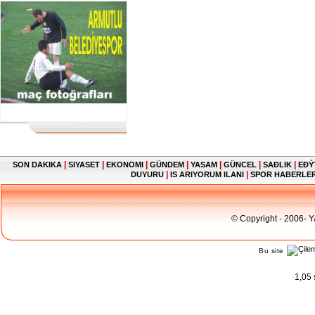
|
|
|
|
|
|
|
SON DAKIKA
SIYASET
EKONOMI
GÜNDEM
YASAM
GÜNCEL
SAĐLIK
EĐÝ
|
|
DUYURU
IS ARIYORUM ILANI
SPOR HABERLE
© Copyright - 2006- 
Bu site
1,05 