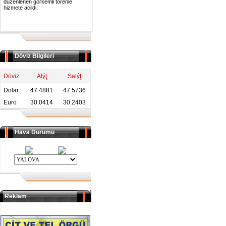
duzenlenen gorkemli torenle
hizmete acildi.
Döviz Bilgileri
Döviz
Alýţ
Satýţ
Dolar
47.4881
47.5736
Euro
30.0414
30.2403
Hava Durumu
Reklam