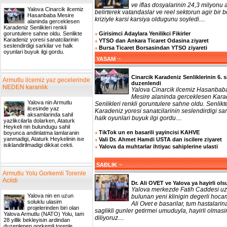
ve iflas dosyalarinin 24,3 milyonu a
Yalova Cinarcik ilcemiz
belirterek vatandaslar ve reel sektorun agir bir b
Hasanbaba Mesire
kriziyle karsi karsiya oldugunu soyledi....
alaninda gerceklesen
Karadeniz Senlikleri renkli
Girisimci Adaylara Yenilikci Fikirler
goruntulere sahne oldu. Senlikte
Karadeniz yoresi sanatcilarinin
YTSO dan Ankara Ticaret Odasina ziyaret
seslendirdigi sarkilar ve halk
Bursa Ticaret Borsasindan YTSO ziyareti
oyunlari buyuk ilgi gordu.
¬
YASAM
Cinarcik Karadeniz Senliklerinin 6. s
Armutlu ilcemiz yaz gecelerinde
duzenlendi
NEDEN karanlik
Yalova Cinarcik ilcemiz Hasanbab
Mesire alaninda gerceklesen Kara
Yalova nin Armutlu
Senlikleri renkli goruntulere sahne oldu. Senlikt
ilcesinde yaz
Karadeniz yoresi sanatcilarinin seslendirdigi sar
aksamlarinda sahil
halk oyunlari buyuk ilgi gordu....
yazlikcilarla dolarken, Ataturk
Heykeli nin bulundugu sahil
TikTok un en basarili yayincisi KAHVE
boyunca andinlatma lamlaranin
yanmadigi, Ataturk Heykelinin ise
Vali Dr. Ahmet Hamdi USTA dan iscilere ziyaret
isiklandirilmadigi dikkat cekti.
Yalova da muhtarlar ihtiyac sahiplerine ulasti
¬
SAĐLIK
Armutlu Yolu Gorkemli Torenle
Acildi
Dr. Ali OVET ve Yalova ya hayirli ols
Yalova merkezde Fatih Caddesi uz
Yalova nin en uzun
bulunan yeni klinigin degerli hoca
soluklu ulasim
Ali Ovet e basarilar, tum hastalarin
projelerinden biri olan
saglikli gunler getirmei umuduyla, hayirli olmasi
Yalova Armutlu (NATO) Yolu, tam
diliyoruz....
28 yillik bekleyisin ardindan
duzenlenen gorkemli torenle