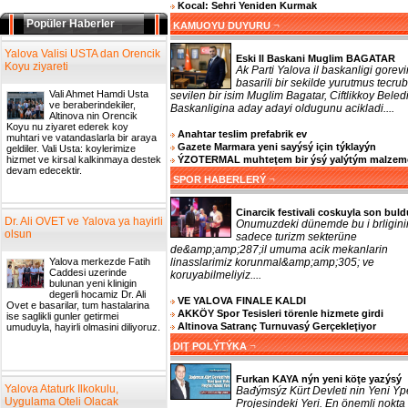
Kocal: Sehri Yeniden Kurmak
Popüler Haberler
¬
KAMUOYU DUYURU
Yalova Valisi USTA dan Orencik
Eski Il Baskani Muglim BAGATAR
Koyu ziyareti
Ak Parti Yalova il baskanligi gorevi
basarili bir sekilde yurutmus tecrub
Vali Ahmet Hamdi Usta
sevilen bir isim Muglim Bagatar, Ciftlikkoy Beled
ve beraberindekiler,
Baskanligina aday adayi oldugunu acikladi....
Altinova nin Orencik
Koyu nu ziyaret ederek koy
Anahtar teslim prefabrik ev
muhtari ve vatandaslarla bir araya
Gazete Marmara yeni sayýsý için týklayýn
geldiler. Vali Usta: koylerimize
ÝZOTERMAL muhteţem bir ýsý yalýtým malzem
hizmet ve kirsal kalkinmaya destek
devam edecektir.
¬
SPOR HABERLERÝ
Cinarcik festivali coskuyla son buld
Dr. Ali OVET ve Yalova ya hayirli
Onumuzdeki dünemde bu i brligini
olsun
sadece turizm sekterüne
de&amp;amp;287;il umuma acik mekanlarin
linasslarimiz korunmal&amp;amp;305; ve
Yalova merkezde Fatih
Caddesi uzerinde
koruyabilmeliyiz....
bulunan yeni klinigin
degerli hocamiz Dr. Ali
VE YALOVA FINALE KALDI
Ovet e basarilar, tum hastalarina
AKKÖY Spor Tesisleri törenle hizmete girdi
ise saglikli gunler getirmei
Altinova Satranç Turnuvasý Gerçekleţiyor
umuduyla, hayirli olmasini diliyoruz.
¬
DIŢ POLÝTÝKA
Furkan KAYA nýn yeni köţe yazýsý
Yalova Ataturk Ilkokulu,
Bađýmsýz Kürt Devleti nin Yeni Ýp
Uygulama Oteli Olacak
Projesindeki Yeri. En önemli nokta 