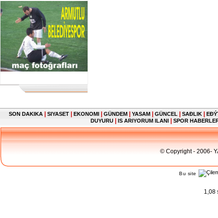
|
|
|
|
|
|
|
SON DAKIKA
SIYASET
EKONOMI
GÜNDEM
YASAM
GÜNCEL
SAĐLIK
EĐÝ
|
|
DUYURU
IS ARIYORUM ILANI
SPOR HABERLE
© Copyright - 2006- 
Bu site
1,08 