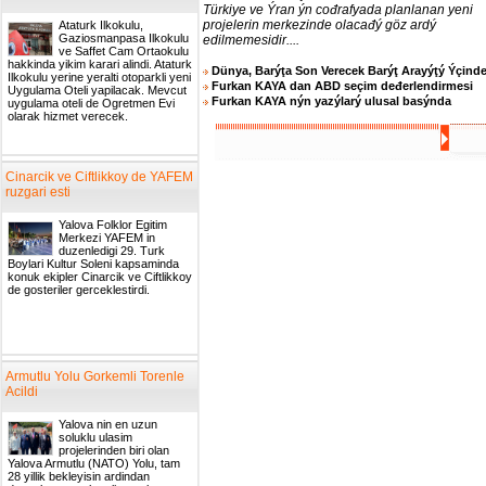
Türkiye ve Ýran ýn cođrafyada planlanan yeni
projelerin merkezinde olacađý göz ardý
Ataturk Ilkokulu,
Gaziosmanpasa Ilkokulu
edilmemesidir....
ve Saffet Cam Ortaokulu
hakkinda yikim karari alindi. Ataturk
Dünya, Barýţa Son Verecek Barýţ Arayýţý Ýçind
Ilkokulu yerine yeralti otoparkli yeni
Furkan KAYA dan ABD seçim deđerlendirmesi
Uygulama Oteli yapilacak. Mevcut
Furkan KAYA nýn yazýlarý ulusal basýnda
uygulama oteli de Ogretmen Evi
olarak hizmet verecek.
Cinarcik ve Ciftlikkoy de YAFEM
ruzgari esti
Yalova Folklor Egitim
Merkezi YAFEM in
duzenledigi 29. Turk
Boylari Kultur Soleni kapsaminda
konuk ekipler Cinarcik ve Ciftlikkoy
de gosteriler gerceklestirdi.
Armutlu Yolu Gorkemli Torenle
Acildi
Yalova nin en uzun
soluklu ulasim
projelerinden biri olan
Yalova Armutlu (NATO) Yolu, tam
28 yillik bekleyisin ardindan