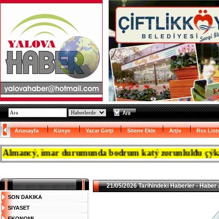
Anasayfa
Künye
Yazar Giriţi
Sitene Ekle
Arţiv
Rss List
ancý, imar durumunda bodrum katý zorunlulđu çýkanca re
21/05/2026 Tarihindeki Haberler - Haber 
SON DAKIKA
SIYASET
EKONOMI