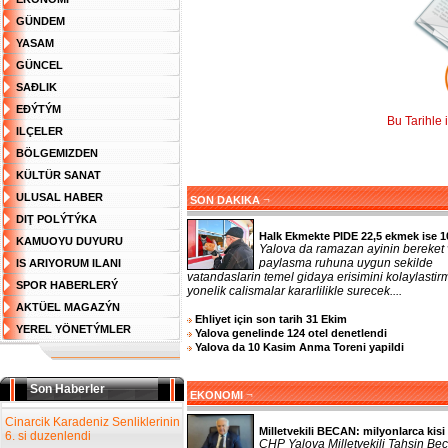
GÜNDEM
YASAM
GÜNCEL
SAĐLIK
EĐÝTÝM
Bu Tarihle 
ILÇELER
BÖLGEMIZDEN
KÜLTÜR SANAT
ULUSAL HABER
¬
SON DAKIKA
DIŢ POLÝTÝKA
Halk Ekmekte PIDE 22,5 ekmek ise 1
KAMUOYU DUYURU
Yalova da ramazan ayinin bereket
paylasma ruhuna uygun sekilde
IS ARIYORUM ILANI
vatandaslarin temel gidaya erisimini kolaylasti
SPOR HABERLERÝ
yonelik calismalar kararlilikle surecek....
AKTÜEL MAGAZÝN
Ehliyet için son tarih 31 Ekim
YEREL YÖNETÝMLER
Yalova genelinde 124 otel denetlendi
Yalova da 10 Kasim Anma Toreni yapildi
Son Haberler
¬
EKONOMI
Cinarcik Karadeniz Senliklerinin
Milletvekili BECAN: milyonlarca kisi 
6. si duzenlendi
CHP Yalova Milletvekili Tahsin Bec