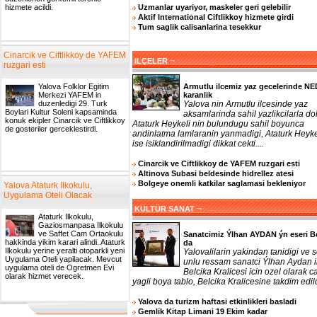
Uzmanlar uyariyor, maskeler geri gelebilir
hizmete acildi.
Aktif International Ciftlikkoy hizmete girdi
Tum saglik calisanlarina tesekkur
Cinarcik ve Ciftlikkoy de YAFEM
¬
ILÇELER
ruzgari esti
Armutlu ilcemiz yaz gecelerinde N
Yalova Folklor Egitim
karanlik
Merkezi YAFEM in
Yalova nin Armutlu ilcesinde yaz
duzenledigi 29. Turk
Boylari Kultur Soleni kapsaminda
aksamlarinda sahil yazlikcilarla do
konuk ekipler Cinarcik ve Ciftlikkoy
Ataturk Heykeli nin bulundugu sahil boyunca
de gosteriler gerceklestirdi.
andinlatma lamlaranin yanmadigi, Ataturk Heyke
ise isiklandirilmadigi dikkat cekti....
Cinarcik ve Ciftlikkoy de YAFEM ruzgari esti
Altinova Subasi beldesinde hidrellez atesi
Bolgeye onemli katkilar saglamasi bekleniyor
Yalova Ataturk Ilkokulu,
Uygulama Oteli Olacak
¬
KÜLTÜR SANAT
Ataturk Ilkokulu,
Gaziosmanpasa Ilkokulu
ve Saffet Cam Ortaokulu
Sanatcimiz Ýlhan AYDAN ýn eseri B
hakkinda yikim karari alindi. Ataturk
da
Ilkokulu yerine yeralti otoparkli yeni
Yalovalilarin yakindan tanidigi ve 
Uygulama Oteli yapilacak. Mevcut
unlu ressam sanatci Ýlhan Aydan 
uygulama oteli de Ogretmen Evi
Belcika Kralicesi icin ozel olarak ca
olarak hizmet verecek.
yagli boya tablo, Belcika Kralicesine takdim edildi
Yalova da turizm haftasi etkinlikleri basladi
Gemlik Kitap Limani 19 Ekim kadar