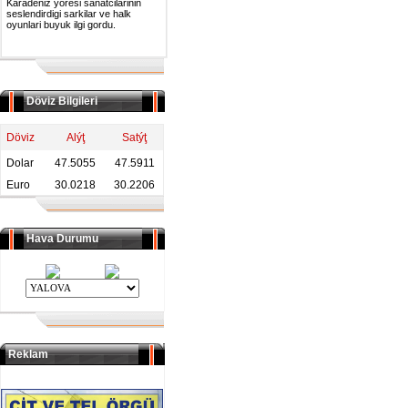
Karadeniz yoresi sanatcilarinin
seslendirdigi sarkilar ve halk
oyunlari buyuk ilgi gordu.
Döviz Bilgileri
Döviz
Alýţ
Satýţ
Dolar
47.5055
47.5911
Euro
30.0218
30.2206
Hava Durumu
Reklam