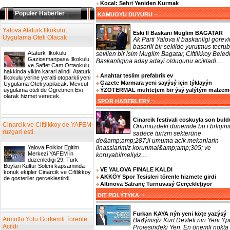
Kocal: Sehri Yeniden Kurmak
Popüler Haberler
¬
KAMUOYU DUYURU
Yalova Ataturk Ilkokulu,
Eski Il Baskani Muglim BAGATAR
Uygulama Oteli Olacak
Ak Parti Yalova il baskanligi gorevi
basarili bir sekilde yurutmus tecrub
Ataturk Ilkokulu,
sevilen bir isim Muglim Bagatar, Ciftlikkoy Beled
Gaziosmanpasa Ilkokulu
Baskanligina aday adayi oldugunu acikladi....
ve Saffet Cam Ortaokulu
hakkinda yikim karari alindi. Ataturk
Anahtar teslim prefabrik ev
Ilkokulu yerine yeralti otoparkli yeni
Gazete Marmara yeni sayýsý için týklayýn
Uygulama Oteli yapilacak. Mevcut
ÝZOTERMAL muhteţem bir ýsý yalýtým malzem
uygulama oteli de Ogretmen Evi
olarak hizmet verecek.
¬
SPOR HABERLERÝ
Cinarcik festivali coskuyla son buld
Cinarcik ve Ciftlikkoy de YAFEM
Onumuzdeki dünemde bu i brligini
ruzgari esti
sadece turizm sekterüne
de&amp;amp;287;il umuma acik mekanlarin
linasslarimiz korunmal&amp;amp;305; ve
Yalova Folklor Egitim
Merkezi YAFEM in
koruyabilmeliyiz....
duzenledigi 29. Turk
Boylari Kultur Soleni kapsaminda
VE YALOVA FINALE KALDI
konuk ekipler Cinarcik ve Ciftlikkoy
AKKÖY Spor Tesisleri törenle hizmete girdi
de gosteriler gerceklestirdi.
Altinova Satranç Turnuvasý Gerçekleţiyor
¬
DIŢ POLÝTÝKA
Furkan KAYA nýn yeni köţe yazýsý
Armutlu Yolu Gorkemli Torenle
Bađýmsýz Kürt Devleti nin Yeni Ýp
Acildi
Projesindeki Yeri. En önemli nokta 