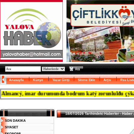
Anasayfa
Künye
Yazar Giriţi
Sitene Ekle
Arţiv
Rss List
ancý, imar durumunda bodrum katý zorunlulđu çýkanca re
18/07/2026 Tarihindeki Haberler - Haber 
SON DAKIKA
SIYASET
EKONOMI