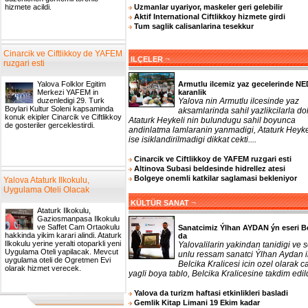
Uzmanlar uyariyor, maskeler geri gelebilir
hizmete acildi.
Aktif International Ciftlikkoy hizmete girdi
Tum saglik calisanlarina tesekkur
Cinarcik ve Ciftlikkoy de YAFEM
¬
ILÇELER
ruzgari esti
Armutlu ilcemiz yaz gecelerinde N
Yalova Folklor Egitim
karanlik
Merkezi YAFEM in
Yalova nin Armutlu ilcesinde yaz
duzenledigi 29. Turk
Boylari Kultur Soleni kapsaminda
aksamlarinda sahil yazlikcilarla do
konuk ekipler Cinarcik ve Ciftlikkoy
Ataturk Heykeli nin bulundugu sahil boyunca
de gosteriler gerceklestirdi.
andinlatma lamlaranin yanmadigi, Ataturk Heyke
ise isiklandirilmadigi dikkat cekti....
Cinarcik ve Ciftlikkoy de YAFEM ruzgari esti
Altinova Subasi beldesinde hidrellez atesi
Bolgeye onemli katkilar saglamasi bekleniyor
Yalova Ataturk Ilkokulu,
Uygulama Oteli Olacak
¬
KÜLTÜR SANAT
Ataturk Ilkokulu,
Gaziosmanpasa Ilkokulu
ve Saffet Cam Ortaokulu
Sanatcimiz Ýlhan AYDAN ýn eseri B
hakkinda yikim karari alindi. Ataturk
da
Ilkokulu yerine yeralti otoparkli yeni
Yalovalilarin yakindan tanidigi ve 
Uygulama Oteli yapilacak. Mevcut
unlu ressam sanatci Ýlhan Aydan 
uygulama oteli de Ogretmen Evi
Belcika Kralicesi icin ozel olarak ca
olarak hizmet verecek.
yagli boya tablo, Belcika Kralicesine takdim edildi
Yalova da turizm haftasi etkinlikleri basladi
Gemlik Kitap Limani 19 Ekim kadar