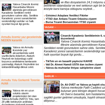
ve iflas dosyalarinin 24,3 milyonu a
Yalova Cinarcik ilcemiz
belirterek vatandaslar ve reel sektorun agir bir b
Hasanbaba Mesire
kriziyle karsi karsiya oldugunu soyledi....
alaninda gerceklesen
Karadeniz Senlikleri renkli
Girisimci Adaylara Yenilikci Fikirler
goruntulere sahne oldu. Senlikte
Karadeniz yoresi sanatcilarinin
YTSO dan Ankara Ticaret Odasina ziyaret
seslendirdigi sarkilar ve halk
Bursa Ticaret Borsasindan YTSO ziyareti
oyunlari buyuk ilgi gordu.
¬
YASAM
Cinarcik Karadeniz Senliklerinin 6. s
Armutlu ilcemiz yaz gecelerinde
duzenlendi
NEDEN karanlik
Yalova Cinarcik ilcemiz Hasanbab
Mesire alaninda gerceklesen Kara
Yalova nin Armutlu
Senlikleri renkli goruntulere sahne oldu. Senlikt
ilcesinde yaz
Karadeniz yoresi sanatcilarinin seslendirdigi sar
aksamlarinda sahil
halk oyunlari buyuk ilgi gordu....
yazlikcilarla dolarken, Ataturk
Heykeli nin bulundugu sahil
TikTok un en basarili yayincisi KAHVE
boyunca andinlatma lamlaranin
yanmadigi, Ataturk Heykelinin ise
Vali Dr. Ahmet Hamdi USTA dan iscilere ziyaret
isiklandirilmadigi dikkat cekti.
Yalova da muhtarlar ihtiyac sahiplerine ulasti
¬
SAĐLIK
Armutlu Yolu Gorkemli Torenle
Acildi
Dr. Ali OVET ve Yalova ya hayirli ols
Yalova merkezde Fatih Caddesi uz
Yalova nin en uzun
bulunan yeni klinigin degerli hoca
soluklu ulasim
Ali Ovet e basarilar, tum hastalarin
projelerinden biri olan
saglikli gunler getirmei umuduyla, hayirli olmasi
Yalova Armutlu (NATO) Yolu, tam
diliyoruz....
28 yillik bekleyisin ardindan
duzenlenen gorkemli torenle