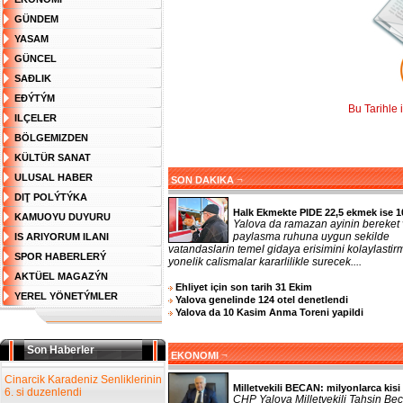
GÜNDEM
YASAM
GÜNCEL
SAĐLIK
EĐÝTÝM
Bu Tarihle 
ILÇELER
BÖLGEMIZDEN
KÜLTÜR SANAT
ULUSAL HABER
¬
SON DAKIKA
DIŢ POLÝTÝKA
Halk Ekmekte PIDE 22,5 ekmek ise 1
KAMUOYU DUYURU
Yalova da ramazan ayinin bereket
paylasma ruhuna uygun sekilde
IS ARIYORUM ILANI
vatandaslarin temel gidaya erisimini kolaylasti
SPOR HABERLERÝ
yonelik calismalar kararlilikle surecek....
AKTÜEL MAGAZÝN
Ehliyet için son tarih 31 Ekim
YEREL YÖNETÝMLER
Yalova genelinde 124 otel denetlendi
Yalova da 10 Kasim Anma Toreni yapildi
Son Haberler
¬
EKONOMI
Cinarcik Karadeniz Senliklerinin
Milletvekili BECAN: milyonlarca kisi 
6. si duzenlendi
CHP Yalova Milletvekili Tahsin Bec