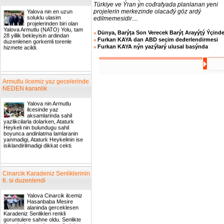
Türkiye ve Ýran ýn cođrafyada planlanan yeni
projelerin merkezinde olacađý göz ardý
Yalova nin en uzun
soluklu ulasim
edilmemesidir....
projelerinden biri olan
Yalova Armutlu (NATO) Yolu, tam
Dünya, Barýţa Son Verecek Barýţ Arayýţý Ýçind
28 yillik bekleyisin ardindan
Furkan KAYA dan ABD seçim deđerlendirmesi
duzenlenen gorkemli torenle
Furkan KAYA nýn yazýlarý ulusal basýnda
hizmete acildi.
Armutlu ilcemiz yaz gecelerinde
NEDEN karanlik
Yalova nin Armutlu
ilcesinde yaz
aksamlarinda sahil
yazlikcilarla dolarken, Ataturk
Heykeli nin bulundugu sahil
boyunca andinlatma lamlaranin
yanmadigi, Ataturk Heykelinin ise
isiklandirilmadigi dikkat cekti.
Cinarcik Karadeniz Senliklerinin
6. si duzenlendi
Yalova Cinarcik ilcemiz
Hasanbaba Mesire
alaninda gerceklesen
Karadeniz Senlikleri renkli
goruntulere sahne oldu. Senlikte