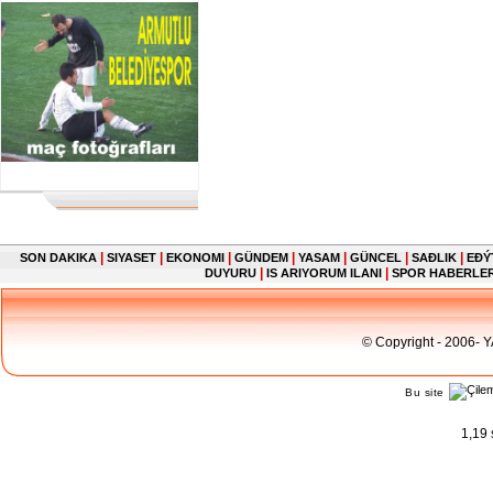
|
|
|
|
|
|
|
SON DAKIKA
SIYASET
EKONOMI
GÜNDEM
YASAM
GÜNCEL
SAĐLIK
EĐÝ
|
|
DUYURU
IS ARIYORUM ILANI
SPOR HABERLE
© Copyright - 2006- 
Bu site
1,19 