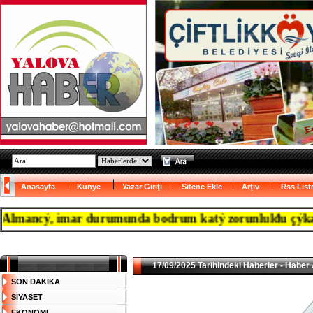
Anasayfa
Künye
Yazar Giriţi
Sitene Ekle
Arţiv
Rss List
ancý, imar durumunda bodrum katý zorunlulđu çýkanca res
17/09/2025 Tarihindeki Haberler - Haber 
SON DAKIKA
SIYASET
EKONOMI