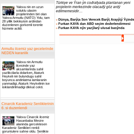
Türkiye ve Ýran ýn cođrafyada planlanan yeni
projelerin merkezinde olacađý göz ardý
Yalova nin en uzun
soluklu ulasim
edilmemesidir....
projelerinden biri olan
Yalova Armutlu (NATO) Yolu, tam
Dünya, Barýţa Son Verecek Barýţ Arayýţý Ýçind
28 yillik bekleyisin ardindan
Furkan KAYA dan ABD seçim deđerlendirmesi
duzenlenen gorkemli torenle
Furkan KAYA nýn yazýlarý ulusal basýnda
hizmete acildi.
Armutlu ilcemiz yaz gecelerinde
NEDEN karanlik
Yalova nin Armutlu
ilcesinde yaz
aksamlarinda sahil
yazlikcilarla dolarken, Ataturk
Heykeli nin bulundugu sahil
boyunca andinlatma lamlaranin
yanmadigi, Ataturk Heykelinin ise
isiklandirilmadigi dikkat cekti.
Cinarcik Karadeniz Senliklerinin
6. si duzenlendi
Yalova Cinarcik ilcemiz
Hasanbaba Mesire
alaninda gerceklesen
Karadeniz Senlikleri renkli
goruntulere sahne oldu. Senlikte