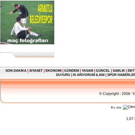
|
|
|
|
|
|
|
SON DAKIKA
SIYASET
EKONOMI
GÜNDEM
YASAM
GÜNCEL
SAĐLIK
EĐÝ
|
|
DUYURU
IS ARIYORUM ILANI
SPOR HABERLE
© Copyright - 2006- 
Bu site
1,07 