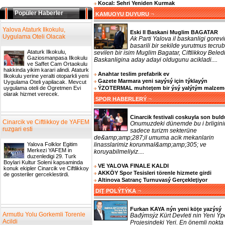
Kocal: Sehri Yeniden Kurmak
Popüler Haberler
¬
KAMUOYU DUYURU
Yalova Ataturk Ilkokulu,
Eski Il Baskani Muglim BAGATAR
Uygulama Oteli Olacak
Ak Parti Yalova il baskanligi gorevi
basarili bir sekilde yurutmus tecrub
Ataturk Ilkokulu,
sevilen bir isim Muglim Bagatar, Ciftlikkoy Beled
Gaziosmanpasa Ilkokulu
Baskanligina aday adayi oldugunu acikladi....
ve Saffet Cam Ortaokulu
hakkinda yikim karari alindi. Ataturk
Anahtar teslim prefabrik ev
Ilkokulu yerine yeralti otoparkli yeni
Gazete Marmara yeni sayýsý için týklayýn
Uygulama Oteli yapilacak. Mevcut
ÝZOTERMAL muhteţem bir ýsý yalýtým malzem
uygulama oteli de Ogretmen Evi
olarak hizmet verecek.
¬
SPOR HABERLERÝ
Cinarcik festivali coskuyla son buld
Cinarcik ve Ciftlikkoy de YAFEM
Onumuzdeki dünemde bu i brligini
ruzgari esti
sadece turizm sekterüne
de&amp;amp;287;il umuma acik mekanlarin
linasslarimiz korunmal&amp;amp;305; ve
Yalova Folklor Egitim
Merkezi YAFEM in
koruyabilmeliyiz....
duzenledigi 29. Turk
Boylari Kultur Soleni kapsaminda
VE YALOVA FINALE KALDI
konuk ekipler Cinarcik ve Ciftlikkoy
AKKÖY Spor Tesisleri törenle hizmete girdi
de gosteriler gerceklestirdi.
Altinova Satranç Turnuvasý Gerçekleţiyor
¬
DIŢ POLÝTÝKA
Furkan KAYA nýn yeni köţe yazýsý
Armutlu Yolu Gorkemli Torenle
Bađýmsýz Kürt Devleti nin Yeni Ýp
Acildi
Projesindeki Yeri. En önemli nokta 