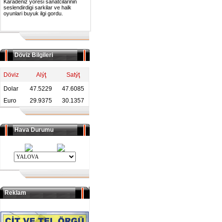
Karadeniz yoresi sanatcilarinin
seslendirdigi sarkilar ve halk
oyunlari buyuk ilgi gordu.
Döviz Bilgileri
Döviz
Alýţ
Satýţ
Dolar
47.5229
47.6085
Euro
29.9375
30.1357
Hava Durumu
Reklam