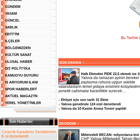
GÜNDEM
YASAM
GÜNCEL
SAĐLIK
EĐÝTÝM
Bu Tarihle 
ILÇELER
BÖLGEMIZDEN
KÜLTÜR SANAT
ULUSAL HABER
¬
SON DAKIKA
DIŢ POLÝTÝKA
Halk Ekmekte PIDE 22,5 ekmek ise 1
KAMUOYU DUYURU
Yalova da ramazan ayinin bereket
paylasma ruhuna uygun sekilde
IS ARIYORUM ILANI
vatandaslarin temel gidaya erisimini kolaylasti
SPOR HABERLERÝ
yonelik calismalar kararlilikle surecek....
AKTÜEL MAGAZÝN
Ehliyet için son tarih 31 Ekim
YEREL YÖNETÝMLER
Yalova genelinde 124 otel denetlendi
Yalova da 10 Kasim Anma Toreni yapildi
Son Haberler
¬
EKONOMI
Cinarcik Karadeniz Senliklerinin
Milletvekili BECAN: milyonlarca kisi 
6. si duzenlendi
CHP Yalova Milletvekili Tahsin Bec