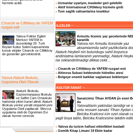
Uzmanlar uyariyor, maskeler geri gelebilir
hizmete acildi.
Aktif International Ciftlikkoy hizmete girdi
Tum saglik calisanlarina tesekkur
Cinarcik ve Ciftlikkoy de YAFEM
¬
ILÇELER
ruzgari esti
Armutlu ilcemiz yaz gecelerinde N
Yalova Folklor Egitim
karanlik
Merkezi YAFEM in
Yalova nin Armutlu ilcesinde yaz
duzenledigi 29. Turk
Boylari Kultur Soleni kapsaminda
aksamlarinda sahil yazlikcilarla do
konuk ekipler Cinarcik ve Ciftlikkoy
Ataturk Heykeli nin bulundugu sahil boyunca
de gosteriler gerceklestirdi.
andinlatma lamlaranin yanmadigi, Ataturk Heyke
ise isiklandirilmadigi dikkat cekti....
Cinarcik ve Ciftlikkoy de YAFEM ruzgari esti
Altinova Subasi beldesinde hidrellez atesi
Bolgeye onemli katkilar saglamasi bekleniyor
Yalova Ataturk Ilkokulu,
Uygulama Oteli Olacak
¬
KÜLTÜR SANAT
Ataturk Ilkokulu,
Gaziosmanpasa Ilkokulu
ve Saffet Cam Ortaokulu
Sanatcimiz Ýlhan AYDAN ýn eseri B
hakkinda yikim karari alindi. Ataturk
da
Ilkokulu yerine yeralti otoparkli yeni
Yalovalilarin yakindan tanidigi ve 
Uygulama Oteli yapilacak. Mevcut
unlu ressam sanatci Ýlhan Aydan 
uygulama oteli de Ogretmen Evi
Belcika Kralicesi icin ozel olarak ca
olarak hizmet verecek.
yagli boya tablo, Belcika Kralicesine takdim edildi
Yalova da turizm haftasi etkinlikleri basladi
Gemlik Kitap Limani 19 Ekim kadar