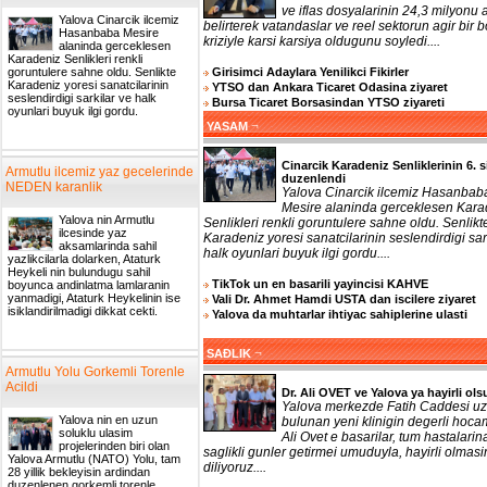
ve iflas dosyalarinin 24,3 milyonu a
Yalova Cinarcik ilcemiz
belirterek vatandaslar ve reel sektorun agir bir b
Hasanbaba Mesire
kriziyle karsi karsiya oldugunu soyledi....
alaninda gerceklesen
Karadeniz Senlikleri renkli
Girisimci Adaylara Yenilikci Fikirler
goruntulere sahne oldu. Senlikte
Karadeniz yoresi sanatcilarinin
YTSO dan Ankara Ticaret Odasina ziyaret
seslendirdigi sarkilar ve halk
Bursa Ticaret Borsasindan YTSO ziyareti
oyunlari buyuk ilgi gordu.
¬
YASAM
Cinarcik Karadeniz Senliklerinin 6. s
Armutlu ilcemiz yaz gecelerinde
duzenlendi
NEDEN karanlik
Yalova Cinarcik ilcemiz Hasanbab
Mesire alaninda gerceklesen Kara
Yalova nin Armutlu
Senlikleri renkli goruntulere sahne oldu. Senlikt
ilcesinde yaz
Karadeniz yoresi sanatcilarinin seslendirdigi sar
aksamlarinda sahil
halk oyunlari buyuk ilgi gordu....
yazlikcilarla dolarken, Ataturk
Heykeli nin bulundugu sahil
TikTok un en basarili yayincisi KAHVE
boyunca andinlatma lamlaranin
yanmadigi, Ataturk Heykelinin ise
Vali Dr. Ahmet Hamdi USTA dan iscilere ziyaret
isiklandirilmadigi dikkat cekti.
Yalova da muhtarlar ihtiyac sahiplerine ulasti
¬
SAĐLIK
Armutlu Yolu Gorkemli Torenle
Acildi
Dr. Ali OVET ve Yalova ya hayirli ols
Yalova merkezde Fatih Caddesi uz
Yalova nin en uzun
bulunan yeni klinigin degerli hoca
soluklu ulasim
Ali Ovet e basarilar, tum hastalarin
projelerinden biri olan
saglikli gunler getirmei umuduyla, hayirli olmasi
Yalova Armutlu (NATO) Yolu, tam
diliyoruz....
28 yillik bekleyisin ardindan
duzenlenen gorkemli torenle