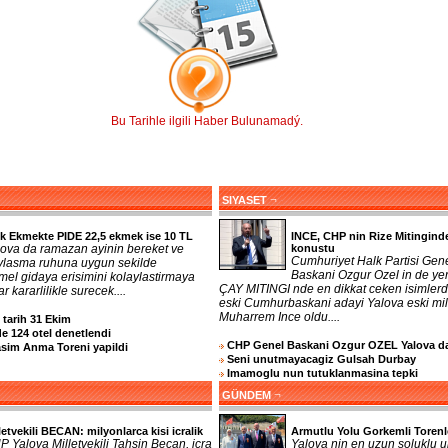
Bu Tarihle ilgili Haber Bulunamadý.
¬
SIYASET
k Ekmekte PIDE 22,5 ekmek ise 10 TL
INCE, CHP nin Rize Mitingind
lova da ramazan ayinin bereket ve
konustu
Cumhuriyet Halk Partisi Gen
ylasma ruhuna uygun sekilde
Baskani Ozgur Ozel in de yer
mel gidaya erisimini kolaylastirmaya
ÇAY MITINGI nde en dikkat ceken isimlerd
r kararlilikle surecek....
eski Cumhurbaskani adayi Yalova eski mill
Muharrem Ince oldu....
n tarih 31 Ekim
e 124 otel denetlendi
CHP Genel Baskani Ozgur OZEL Yalova d
asim Anma Toreni yapildi
Seni unutmayacagiz Gulsah Durbay
Imamoglu nun tutuklanmasina tepki
¬
GÜNDEM
letvekili BECAN: milyonlarca kisi icralik
Armutlu Yolu Gorkemli Torenl
 Yalova Milletvekili Tahsin Becan, icra
Yalova nin en uzun soluklu u