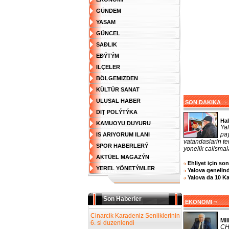
GÜNDEM
YASAM
GÜNCEL
SAĐLIK
EĐÝTÝM
ILÇELER
BÖLGEMIZDEN
KÜLTÜR SANAT
ULUSAL HABER
¬
SON DAKIKA
DIŢ POLÝTÝKA
Hal
KAMUOYU DUYURU
Ya
pa
IS ARIYORUM ILANI
vatandaslarin te
SPOR HABERLERÝ
yonelik calismala
AKTÜEL MAGAZÝN
Ehliyet için so
YEREL YÖNETÝMLER
Yalova genelind
Yalova da 10 K
Son Haberler
¬
EKONOMI
Cinarcik Karadeniz Senliklerinin
Mil
6. si duzenlendi
CHP