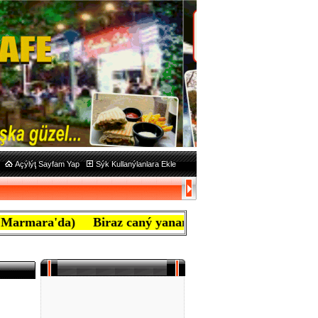
Açýlýţ Sayfam Yap
Sýk Kullanýlanlara Ekle
da) Biraz caný yanan ben mafyayým, aţiretim diye bađýrý