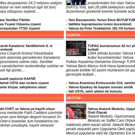
iflas dosyalarinin 24,3 milyonu astigini
projelerinden biri olan Yalov
aslar ve reel sektorun agir bir borc
(NATO) Yolu, tam 28 yillik bekleyisin ardi
rsiya oldugunu soyledi....
duzenlenen gorkemli torenle hizmete acildi
ra Yenilikci Fikirler
Yeni Bassavcimiz Yunus Emre BUYUKYU
a Ticaret Odasina ziyaret
Valilikte bayramlasma toreni duzenlendi
Borsasindan YTSO ziyareti
Yalova da Polis Teskilatinin 181.Yili kutlan
¬
GÜNCEL
arcik Karadeniz Senliklerinin 6. si
TUFAG kurulusunun 42 nci yil
zenlendi
kutladi
lova Cinarcik ilcemiz Hasanbaba
1984 yilinda kurulan Yalova 
sire alaninda gerceklesen Karadeniz
kultur kurumlarindan Yalova
i goruntulere sahne oldu. Senlikte
Folklar Arastirma Gelistirme Dernegi TUF
 sanatcilarinin seslendirdigi sarkilar ve
Yalova Baris Manco Acik Hava tiyatrosund
uk ilgi gordu....
geceyle birlikte 42 yasini muhtesem bir ga
gecesiyle kutladi...
sarili yayincisi KAHVE
Hamdi USTA dan iscilere ziyaret
Yalova Arastirma Entitusunde GUL tanitim
rlar ihtiyac sahiplerine ulasti
Yalova Ilyaskoy de bayram sonrasi senlik
Vali USTA, sehit aileleri ile bulustu
¬
EĐÝTÝM
 Ali OVET ve Yalova ya hayirli olsun
Yalova Ataturk Ilkokulu, Uyg
lova merkezde Fatih Caddesi uzerinde
Oteli Olacak
Ataturk Ilkokulu, Gaziosman
unan yeni klinigin degerli hocamiz Dr.
Ilkokulu ve Saffet Cam Ortao
 Ovet e basarilar, tum hastalarina ise
hakkinda yikim karari alindi. Ataturk Ilkoku
getirmei umuduyla, hayirli olmasini
yeralti otoparkli yeni Uygulama Oteli yapil
Mevcut uygulama oteli de Ogretmen Evi o