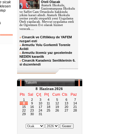
e sicak
Oteli Olacak
Ataturk Ilkokulu,
eklesen
Gaziosmanpasa Ilkokulu
hlep
ve Saffet Cam Ortaokulu hakkinda
yikim karari alindi. Ataturk Ilkokulu
yerine yeralti otoparkli yeni Uygulama
Oteli yapilacak. Mevcut uygulama oteli
i
de Ogretmen Evi olarak hizmet
u
...
verecek.
Cinarcik ve Ciftlikkoy de YAFEM
ruzgari esti
Armutlu Yolu Gorkemli Torenle
Acildi
Armutlu ilcemiz yaz gecelerinde
NEDEN karanlik
Cinarcik Karadeniz Senliklerinin 6.
si duzenlendi
Takvim
8 Haziran 2026
Pts
Sal
Çrţ
Prţ
Cum
Cts
Paz
1
2
3
4
5
6
7
8
9
10
11
12
13
14
15
16
17
18
19
20
21
22
23
24
25
26
27
28
29
30
31