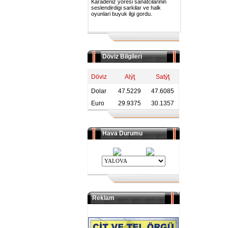
Karadeniz yoresi sanatcilarinin
seslendirdigi sarkilar ve halk
oyunlari buyuk ilgi gordu.
Döviz Bilgileri
Döviz
Alýţ
Satýţ
Dolar
47.5229
47.6085
Euro
29.9375
30.1357
Hava Durumu
Reklam