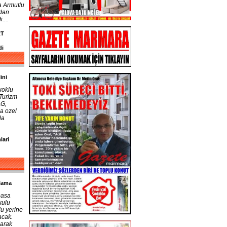
a Armutlu
ndan
....
RT
di
ini
koklu
 Turizm
AG,
a ozel
la
lari
ulama
pasa
kulu
lu yerine
acak.
larak