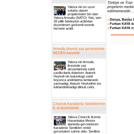
Türkiye ve Ýran
projelerin merk
Yalova nin en uzun
soluklu ulasim
edilmemesidir....
projelerinden biri olan
Yalova Armutlu (NATO) Yolu, tam
Dünya, Barýţa 
28 yillik bekleyisin ardindan
Furkan KAYA d
duzenlenen gorkemli torenle
Furkan KAYA ný
hizmete acildi.
Armutlu ilcemiz yaz gecelerinde
NEDEN karanlik
Yalova nin Armutlu
ilcesinde yaz
aksamlarinda sahil
yazlikcilarla dolarken, Ataturk
Heykeli nin bulundugu sahil
boyunca andinlatma lamlaranin
yanmadigi, Ataturk Heykelinin ise
isiklandirilmadigi dikkat cekti.
Cinarcik Karadeniz Senliklerinin
6. si duzenlendi
Yalova Cinarcik ilcemiz
Hasanbaba Mesire
alaninda gerceklesen
Karadeniz Senlikleri renkli
goruntulere sahne oldu. Senlikte