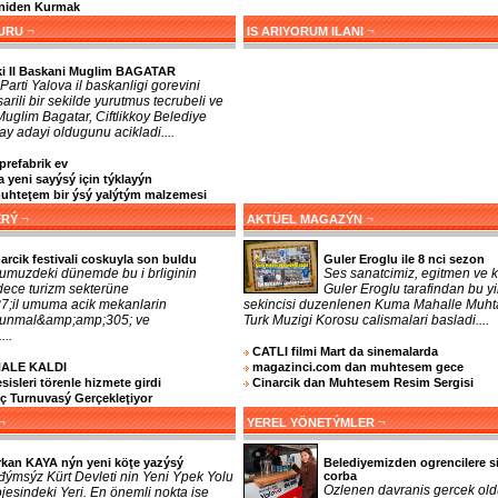
eniden Kurmak
¬
¬
URU
IS ARIYORUM ILANI
ki Il Baskani Muglim BAGATAR
Parti Yalova il baskanligi gorevini
arili bir sekilde yurutmus tecrubeli ve
 Muglim Bagatar, Ciftlikkoy Belediye
y adayi oldugunu acikladi....
prefabrik ev
 yeni sayýsý için týklayýn
teţem bir ýsý yalýtým malzemesi
¬
¬
ERÝ
AKTÜEL MAGAZÝN
arcik festivali coskuyla son buldu
Guler Eroglu ile 8 nci sezon
umuzdeki dünemde bu i brliginin
Ses sanatcimiz, egitmen ve k
dece turizm sekterüne
Guler Eroglu tarafindan bu yi
;il umuma acik mekanlarin
sekincisi duzenlenen Kuma Mahalle Muhta
orunmal&amp;amp;305; ve
Turk Muzigi Korosu calismalari basladi....
...
CATLI filmi Mart da sinemalarda
NALE KALDI
magazinci.com dan muhtesem gece
sleri törenle hizmete girdi
Cinarcik dan Muhtesem Resim Sergisi
nç Turnuvasý Gerçekleţiyor
¬
¬
YEREL YÖNETÝMLER
rkan KAYA nýn yeni köţe yazýsý
Belediyemizden ogrencilere s
đýmsýz Kürt Devleti nin Yeni Ýpek Yolu
corba
Ozlenen davranis gercek old
jesindeki Yeri. En önemli nokta ise