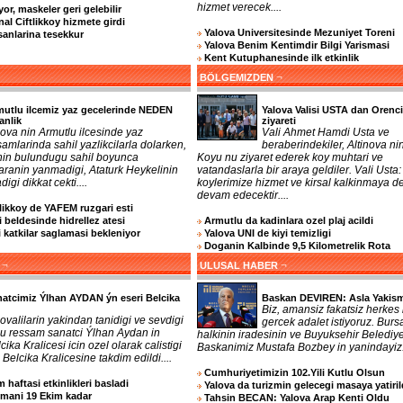
hizmet verecek....
or, maskeler geri gelebilir
nal Ciftlikkoy hizmete girdi
Yalova Universitesinde Mezuniyet Toreni
sanlarina tesekkur
Yalova Benim Kentimdir Bilgi Yarismasi
Kent Kutuphanesinde ilk etkinlik
¬
BÖLGEMIZDEN
utlu ilcemiz yaz gecelerinde NEDEN
Yalova Valisi USTA dan Orenc
anlik
ziyareti
ova nin Armutlu ilcesinde yaz
Vali Ahmet Hamdi Usta ve
amlarinda sahil yazlikcilarla dolarken,
beraberindekiler, Altinova ni
 nin bulundugu sahil boyunca
Koyu nu ziyaret ederek koy muhtari ve
aranin yanmadigi, Ataturk Heykelinin
vatandaslarla bir araya geldiler. Vali Usta:
digi dikkat cekti....
koylerimize hizmet ve kirsal kalkinmaya d
devam edecektir....
tlikkoy de YAFEM ruzgari esti
 beldesinde hidrellez atesi
Armutlu da kadinlara ozel plaj acildi
katkilar saglamasi bekleniyor
Yalova UNI de kiyi temizligi
Doganin Kalbinde 9,5 Kilometrelik Rota
¬
¬
ULUSAL HABER
atcimiz Ýlhan AYDAN ýn eseri Belcika
Baskan DEVIREN: Asla Yakism
Biz, amansiz fakatsiz herkes 
ovalilarin yakindan tanidigi ve sevdigi
gercek adalet istiyoruz. Burs
lu ressam sanatci Ýlhan Aydan in
halkinin iradesinin ve Buyuksehir Belediy
cika Kralicesi icin ozel olarak calistigi
Baskanimiz Mustafa Bozbey in yanindayiz..
 Belcika Kralicesine takdim edildi....
Cumhuriyetimizin 102.Yili Kutlu Olsun
 haftasi etkinlikleri basladi
Yalova da turizmin gelecegi masaya yatiril
imani 19 Ekim kadar
Tahsin BECAN: Yalova Arap Kenti Oldu