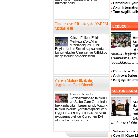
Uzmanlar uyariy
hizmete acildi.
Aktif Internatio
Tum saglik cali
Cinarcik ve Ciftlikkoy de YAFEM
¬
ILÇELER
ruzgari esti
Arm
Yalova Folklor Egitim
kar
Merkezi YAFEM in
Yal
duzenledigi 29. Turk
Boylari Kultur Soleni kapsaminda
aks
konuk ekipler Cinarcik ve Ciftlikkoy
Ataturk Heykeli
de gosteriler gerceklestirdi.
andinlatma laml
ise isiklandirilma
Cinarcik ve Cif
Altinova Subasi
Bolgeye onemli 
Yalova Ataturk Ilkokulu,
Uygulama Oteli Olacak
KÜLTÜR SANAT
Ataturk Ilkokulu,
Gaziosmanpasa Ilkokulu
ve Saffet Cam Ortaokulu
San
hakkinda yikim karari alindi. Ataturk
da
Ilkokulu yerine yeralti otoparkli yeni
Yal
Uygulama Oteli yapilacak. Mevcut
un
uygulama oteli de Ogretmen Evi
Bel
olarak hizmet verecek.
yagli boya tablo,
Yalova da turizm
Gemlik Kitap L