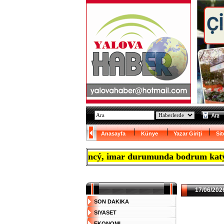
Anasayfa
Künye
Yazar Giriţi
Sit
ak isteyen Almancý, imar durumunda bodrum katý zorunlul
17/06/2026
SON DAKIKA
SIYASET
EKONOMI