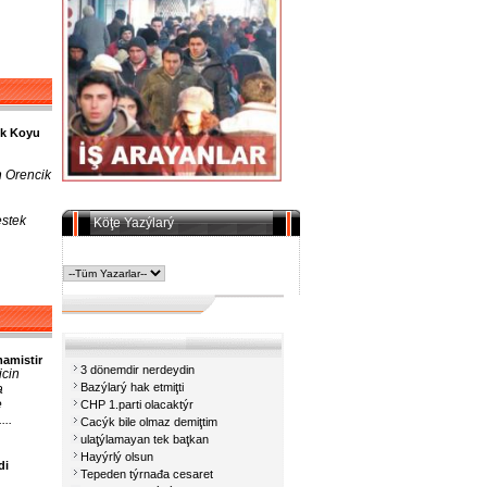
ik Koyu
n Orencik
estek
Köţe Yazýlarý
amistir
3 dönemdir nerdeydin
icin
Bazýlarý hak etmiţti
a
e
CHP 1.parti olacaktýr
..
Cacýk bile olmaz demiţtim
ulaţýlamayan tek baţkan
Hayýrlý olsun
di
Tepeden týrnađa cesaret