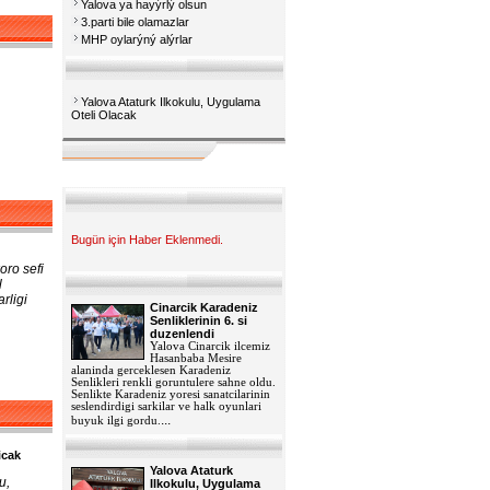
Yalova ya hayýrlý olsun
3.parti bile olamazlar
MHP oylarýný alýrlar
Yalova Ataturk Ilkokulu, Uygulama
Oteli Olacak
Bugün için Haber Eklenmedi.
oro sefi
l
rligi
Cinarcik Karadeniz
Senliklerinin 6. si
duzenlendi
Yalova Cinarcik ilcemiz
Hasanbaba Mesire
alaninda gerceklesen Karadeniz
Senlikleri renkli goruntulere sahne oldu.
Senlikte Karadeniz yoresi sanatcilarinin
seslendirdigi sarkilar ve halk oyunlari
...
buyuk ilgi gordu.
icak
Yalova Ataturk
u,
Ilkokulu, Uygulama