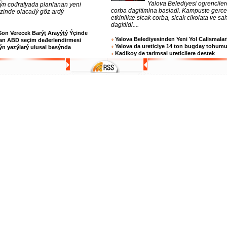
Yalova Belediyesi ogrenciler
 ýn cođrafyada planlanan yeni
corba dagitimina basladi. Kampuste gerc
ezinde olacađý göz ardý
etkinlikte sicak corba, sicak cikolata ve sa
dagitildi....
Son Verecek Barýţ Arayýţý Ýçinde
Yalova Belediyesinden Yeni Yol Calismalar
an ABD seçim deđerlendirmesi
Yalova da ureticiye 14 ton bugday tohum
n yazýlarý ulusal basýnda
Kadikoy de tarimsal ureticilere destek