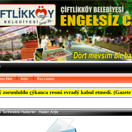
ene Ekle
Arţiv
Rss Listesi
đu çýkanca resmi evrađý kabul etmedi. (Gazete Marmara'
 Tarihindeki Haberler - Haber Arţiv