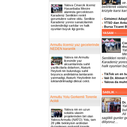
ve 
Yalova Cinarcik ilcemiz
belirterek vatand
Hasanbaba Mesire
kriziyle karsi ka
alaninda gerceklesen
Karadeniz Senlikleri renkli
Girisimci Adayla
goruntulere sahne oldu. Senlikte
Karadeniz yoresi sanatcilarinin
YTSO dan Ankar
seslendirdigi sarkilar ve halk
Bursa Ticaret 
oyunlari buyuk ilgi gordu.
¬
YASAM
Cin
Armutlu ilcemiz yaz gecelerinde
du
NEDEN karanlik
Ya
Me
Yalova nin Armutlu
Senlikleri renkl
ilcesinde yaz
Karadeniz yoresi
aksamlarinda sahil
halk oyunlari buy
yazlikcilarla dolarken, Ataturk
Heykeli nin bulundugu sahil
TikTok un en ba
boyunca andinlatma lamlaranin
yanmadigi, Ataturk Heykelinin ise
Vali Dr. Ahmet 
isiklandirilmadigi dikkat cekti.
Yalova da muhta
¬
SAĐLIK
Armutlu Yolu Gorkemli Torenle
Acildi
Dr.
Ya
Yalova nin en uzun
bul
soluklu ulasim
Ali
projelerinden biri olan
saglikli gunler 
Yalova Armutlu (NATO) Yolu, tam
diliyoruz....
28 yillik bekleyisin ardindan
duzenlenen gorkemli torenle