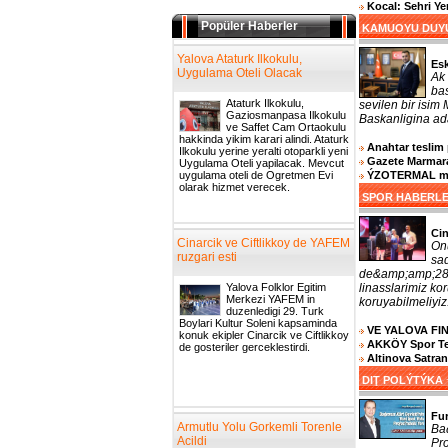
Kocal: Sehri Y
Popüler Haberler
KAMUOYU DUY
Yalova Ataturk Ilkokulu,
Es
Uygulama Oteli Olacak
Ak 
bas
Ataturk Ilkokulu,
sevilen bir isim
Gaziosmanpasa Ilkokulu
Baskanligina ada
ve Saffet Cam Ortaokulu
hakkinda yikim karari alindi. Ataturk
Anahtar teslim 
Ilkokulu yerine yeralti otoparkli yeni
Gazete Marmara
Uygulama Oteli yapilacak. Mevcut
ÝZOTERMAL muh
uygulama oteli de Ogretmen Evi
olarak hizmet verecek.
SPOR HABERL
Cin
Cinarcik ve Ciftlikkoy de YAFEM
On
ruzgari esti
sa
de&amp;amp;287
linasslarimiz k
Yalova Folklor Egitim
Merkezi YAFEM in
koruyabilmeliyiz.
duzenledigi 29. Turk
Boylari Kultur Soleni kapsaminda
VE YALOVA FI
konuk ekipler Cinarcik ve Ciftlikkoy
AKKÖY Spor Tesi
de gosteriler gerceklestirdi.
Altinova Satra
DIŢ POLÝTÝKA
Fu
Armutlu Yolu Gorkemli Torenle
Ba
Acildi
Pro