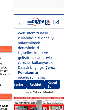
e
el
 aldigi
en biri
etvekili
a
Yalova Haberleri
Mynet
e Acildi
lasim