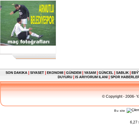
|
|
|
|
|
|
|
SON DAKIKA
SIYASET
EKONOMI
GÜNDEM
YASAM
GÜNCEL
SAĐLIK
EĐÝ
|
|
DUYURU
IS ARIYORUM ILANI
SPOR HABERLE
© Copyright - 2006- 
Bu site
6,27 