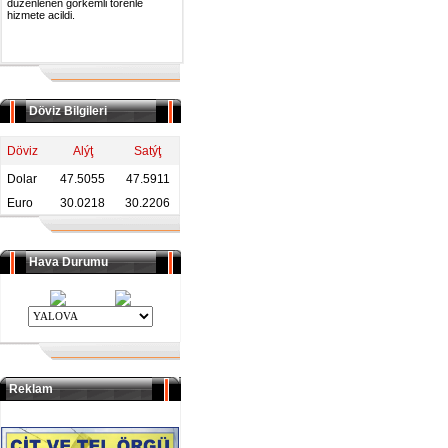
duzenlenen gorkemli torenle
hizmete acildi.
Döviz Bilgileri
Döviz
Alýţ
Satýţ
Dolar
47.5055
47.5911
Euro
30.0218
30.2206
Hava Durumu
Reklam