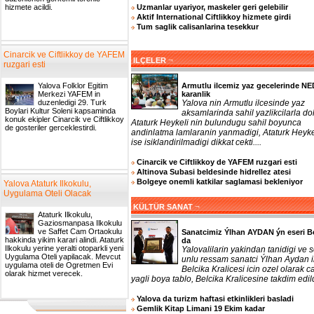
Uzmanlar uyariyor, maskeler geri gelebilir
hizmete acildi.
Aktif International Ciftlikkoy hizmete girdi
Tum saglik calisanlarina tesekkur
Cinarcik ve Ciftlikkoy de YAFEM
¬
ILÇELER
ruzgari esti
Armutlu ilcemiz yaz gecelerinde N
Yalova Folklor Egitim
karanlik
Merkezi YAFEM in
Yalova nin Armutlu ilcesinde yaz
duzenledigi 29. Turk
Boylari Kultur Soleni kapsaminda
aksamlarinda sahil yazlikcilarla do
konuk ekipler Cinarcik ve Ciftlikkoy
Ataturk Heykeli nin bulundugu sahil boyunca
de gosteriler gerceklestirdi.
andinlatma lamlaranin yanmadigi, Ataturk Heyke
ise isiklandirilmadigi dikkat cekti....
Cinarcik ve Ciftlikkoy de YAFEM ruzgari esti
Altinova Subasi beldesinde hidrellez atesi
Bolgeye onemli katkilar saglamasi bekleniyor
Yalova Ataturk Ilkokulu,
Uygulama Oteli Olacak
¬
KÜLTÜR SANAT
Ataturk Ilkokulu,
Gaziosmanpasa Ilkokulu
ve Saffet Cam Ortaokulu
Sanatcimiz Ýlhan AYDAN ýn eseri B
hakkinda yikim karari alindi. Ataturk
da
Ilkokulu yerine yeralti otoparkli yeni
Yalovalilarin yakindan tanidigi ve 
Uygulama Oteli yapilacak. Mevcut
unlu ressam sanatci Ýlhan Aydan 
uygulama oteli de Ogretmen Evi
Belcika Kralicesi icin ozel olarak ca
olarak hizmet verecek.
yagli boya tablo, Belcika Kralicesine takdim edildi
Yalova da turizm haftasi etkinlikleri basladi
Gemlik Kitap Limani 19 Ekim kadar