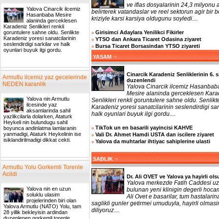
ve iflas dosyalarinin 24,3 milyonu a
Yalova Cinarcik ilcemiz
belirterek vatandaslar ve reel sektorun agir bir b
Hasanbaba Mesire
kriziyle karsi karsiya oldugunu soyledi....
alaninda gerceklesen
Karadeniz Senlikleri renkli
Girisimci Adaylara Yenilikci Fikirler
goruntulere sahne oldu. Senlikte
Karadeniz yoresi sanatcilarinin
YTSO dan Ankara Ticaret Odasina ziyaret
seslendirdigi sarkilar ve halk
Bursa Ticaret Borsasindan YTSO ziyareti
oyunlari buyuk ilgi gordu.
¬
YASAM
Cinarcik Karadeniz Senliklerinin 6. s
Armutlu ilcemiz yaz gecelerinde
duzenlendi
NEDEN karanlik
Yalova Cinarcik ilcemiz Hasanbab
Mesire alaninda gerceklesen Kara
Yalova nin Armutlu
Senlikleri renkli goruntulere sahne oldu. Senlikt
ilcesinde yaz
Karadeniz yoresi sanatcilarinin seslendirdigi sar
aksamlarinda sahil
halk oyunlari buyuk ilgi gordu....
yazlikcilarla dolarken, Ataturk
Heykeli nin bulundugu sahil
TikTok un en basarili yayincisi KAHVE
boyunca andinlatma lamlaranin
yanmadigi, Ataturk Heykelinin ise
Vali Dr. Ahmet Hamdi USTA dan iscilere ziyaret
isiklandirilmadigi dikkat cekti.
Yalova da muhtarlar ihtiyac sahiplerine ulasti
¬
SAĐLIK
Armutlu Yolu Gorkemli Torenle
Acildi
Dr. Ali OVET ve Yalova ya hayirli ols
Yalova merkezde Fatih Caddesi uz
Yalova nin en uzun
bulunan yeni klinigin degerli hoca
soluklu ulasim
Ali Ovet e basarilar, tum hastalarin
projelerinden biri olan
saglikli gunler getirmei umuduyla, hayirli olmasi
Yalova Armutlu (NATO) Yolu, tam
diliyoruz....
28 yillik bekleyisin ardindan
duzenlenen gorkemli torenle