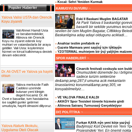
Kocal: Sehri Yeniden Kurmak
Popüler Haberler
¬
KAMUOYU DUYURU
Yalova Valisi USTA dan Orencik
Eski Il Baskani Muglim BAGATAR
Koyu ziyareti
Ak Parti Yalova il baskanligi gorevi
basarili bir sekilde yurutmus tecrub
Vali Ahmet Hamdi Usta
sevilen bir isim Muglim Bagatar, Ciftlikkoy Beled
ve beraberindekiler,
Baskanligina aday adayi oldugunu acikladi....
Altinova nin Orencik
Koyu nu ziyaret ederek koy
Anahtar teslim prefabrik ev
muhtari ve vatandaslarla bir araya
Gazete Marmara yeni sayýsý için týklayýn
geldiler. Vali Usta: koylerimize
ÝZOTERMAL muhteţem bir ýsý yalýtým malzem
hizmet ve kirsal kalkinmaya destek
devam edecektir.
¬
SPOR HABERLERÝ
Cinarcik festivali coskuyla son buld
Dr. Ali OVET ve Yalova ya hayirli
Onumuzdeki dünemde bu i brligini
olsun
sadece turizm sekterüne
de&amp;amp;287;il umuma acik mekanlarin
linasslarimiz korunmal&amp;amp;305; ve
Yalova merkezde Fatih
Caddesi uzerinde
koruyabilmeliyiz....
bulunan yeni klinigin
degerli hocamiz Dr. Ali
VE YALOVA FINALE KALDI
Ovet e basarilar, tum hastalarina
AKKÖY Spor Tesisleri törenle hizmete girdi
ise saglikli gunler getirmei
Altinova Satranç Turnuvasý Gerçekleţiyor
umuduyla, hayirli olmasini diliyoruz.
¬
DIŢ POLÝTÝKA
Furkan KAYA nýn yeni köţe yazýsý
Yalova Ataturk Ilkokulu,
Bađýmsýz Kürt Devleti nin Yeni Ýp
Uygulama Oteli Olacak
Projesindeki Yeri. En önemli nokta 