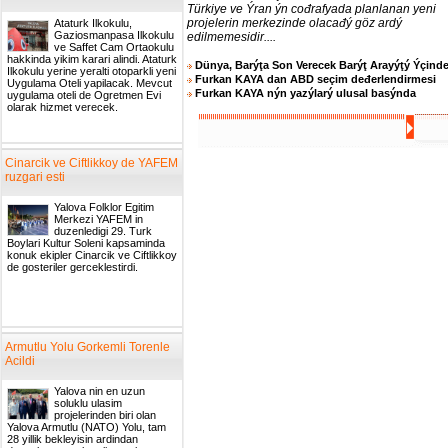
Türkiye ve Ýran ýn cođrafyada planlanan yeni
projelerin merkezinde olacađý göz ardý
Ataturk Ilkokulu,
Gaziosmanpasa Ilkokulu
edilmemesidir....
ve Saffet Cam Ortaokulu
hakkinda yikim karari alindi. Ataturk
Dünya, Barýţa Son Verecek Barýţ Arayýţý Ýçind
Ilkokulu yerine yeralti otoparkli yeni
Furkan KAYA dan ABD seçim deđerlendirmesi
Uygulama Oteli yapilacak. Mevcut
Furkan KAYA nýn yazýlarý ulusal basýnda
uygulama oteli de Ogretmen Evi
olarak hizmet verecek.
Cinarcik ve Ciftlikkoy de YAFEM
ruzgari esti
Yalova Folklor Egitim
Merkezi YAFEM in
duzenledigi 29. Turk
Boylari Kultur Soleni kapsaminda
konuk ekipler Cinarcik ve Ciftlikkoy
de gosteriler gerceklestirdi.
Armutlu Yolu Gorkemli Torenle
Acildi
Yalova nin en uzun
soluklu ulasim
projelerinden biri olan
Yalova Armutlu (NATO) Yolu, tam
28 yillik bekleyisin ardindan