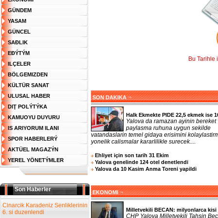
GÜNDEM
YASAM
GÜNCEL
SAĐLIK
EĐÝTÝM
Bu Tarihle 
ILÇELER
BÖLGEMIZDEN
KÜLTÜR SANAT
ULUSAL HABER
¬
SON DAKIKA
DIŢ POLÝTÝKA
Halk Ekmekte PIDE 22,5 ekmek ise 1
KAMUOYU DUYURU
Yalova da ramazan ayinin bereket
paylasma ruhuna uygun sekilde
IS ARIYORUM ILANI
vatandaslarin temel gidaya erisimini kolaylasti
SPOR HABERLERÝ
yonelik calismalar kararlilikle surecek....
AKTÜEL MAGAZÝN
Ehliyet için son tarih 31 Ekim
YEREL YÖNETÝMLER
Yalova genelinde 124 otel denetlendi
Yalova da 10 Kasim Anma Toreni yapildi
Son Haberler
¬
EKONOMI
Cinarcik Karadeniz Senliklerinin
Milletvekili BECAN: milyonlarca kisi 
6. si duzenlendi
CHP Yalova Milletvekili Tahsin Bec