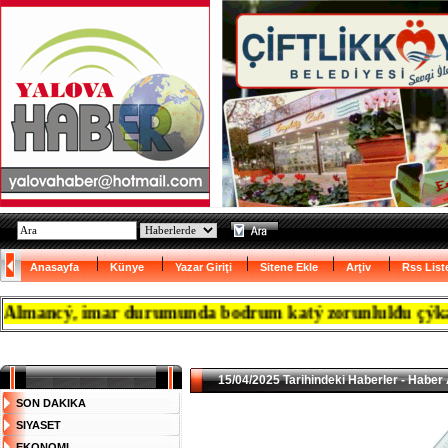
Anasayfa
Künye
Yazar Giriţi
Sitene Ekle
Arţiv
Rss List
ancý, imar durumunda bodrum katý zorunlulđu çýkanca res
15/04/2025 Tarihindeki Haberler - Haber 
SON DAKIKA
SIYASET
EKONOMI