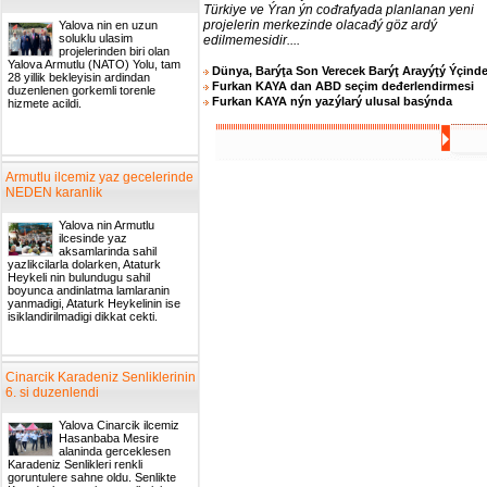
Türkiye ve Ýran ýn cođrafyada planlanan yeni
projelerin merkezinde olacađý göz ardý
Yalova nin en uzun
soluklu ulasim
edilmemesidir....
projelerinden biri olan
Yalova Armutlu (NATO) Yolu, tam
Dünya, Barýţa Son Verecek Barýţ Arayýţý Ýçind
28 yillik bekleyisin ardindan
Furkan KAYA dan ABD seçim deđerlendirmesi
duzenlenen gorkemli torenle
Furkan KAYA nýn yazýlarý ulusal basýnda
hizmete acildi.
Armutlu ilcemiz yaz gecelerinde
NEDEN karanlik
Yalova nin Armutlu
ilcesinde yaz
aksamlarinda sahil
yazlikcilarla dolarken, Ataturk
Heykeli nin bulundugu sahil
boyunca andinlatma lamlaranin
yanmadigi, Ataturk Heykelinin ise
isiklandirilmadigi dikkat cekti.
Cinarcik Karadeniz Senliklerinin
6. si duzenlendi
Yalova Cinarcik ilcemiz
Hasanbaba Mesire
alaninda gerceklesen
Karadeniz Senlikleri renkli
goruntulere sahne oldu. Senlikte