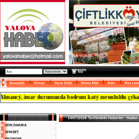
Anasayfa
Künye
Yazar Giriţi
Sitene Ekle
Arţiv
Rss List
ncý, imar durumunda bodrum katý zorunlulđu çýkanca res
14/07/2026 Tarihindeki Haberler - Haber 
SON DAKIKA
SIYASET
EKONOMI