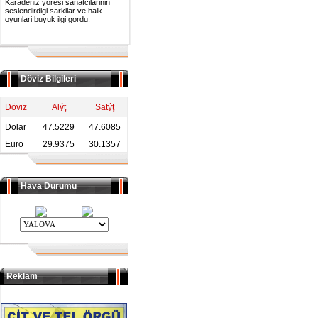
Karadeniz yoresi sanatcilarinin
seslendirdigi sarkilar ve halk
oyunlari buyuk ilgi gordu.
Döviz Bilgileri
Döviz
Alýţ
Satýţ
Dolar
47.5229
47.6085
Euro
29.9375
30.1357
Hava Durumu
Reklam