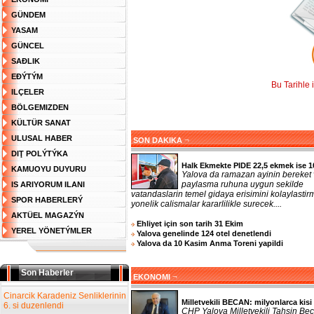
GÜNDEM
YASAM
GÜNCEL
SAĐLIK
EĐÝTÝM
Bu Tarihle 
ILÇELER
BÖLGEMIZDEN
KÜLTÜR SANAT
ULUSAL HABER
¬
SON DAKIKA
DIŢ POLÝTÝKA
Halk Ekmekte PIDE 22,5 ekmek ise 1
KAMUOYU DUYURU
Yalova da ramazan ayinin bereket
paylasma ruhuna uygun sekilde
IS ARIYORUM ILANI
vatandaslarin temel gidaya erisimini kolaylasti
SPOR HABERLERÝ
yonelik calismalar kararlilikle surecek....
AKTÜEL MAGAZÝN
Ehliyet için son tarih 31 Ekim
YEREL YÖNETÝMLER
Yalova genelinde 124 otel denetlendi
Yalova da 10 Kasim Anma Toreni yapildi
Son Haberler
¬
EKONOMI
Cinarcik Karadeniz Senliklerinin
Milletvekili BECAN: milyonlarca kisi 
6. si duzenlendi
CHP Yalova Milletvekili Tahsin Bec