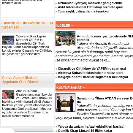
Uzmanlar uyariyor, maskeler geri gelebilir
hizmete acildi.
Aktif International Ciftlikkoy hizmete girdi
Tum saglik calisanlarina tesekkur
Cinarcik ve Ciftlikkoy de YAFEM
¬
ILÇELER
ruzgari esti
Armutlu ilcemiz yaz gecelerinde N
Yalova Folklor Egitim
karanlik
Merkezi YAFEM in
Yalova nin Armutlu ilcesinde yaz
duzenledigi 29. Turk
Boylari Kultur Soleni kapsaminda
aksamlarinda sahil yazlikcilarla do
konuk ekipler Cinarcik ve Ciftlikkoy
Ataturk Heykeli nin bulundugu sahil boyunca
de gosteriler gerceklestirdi.
andinlatma lamlaranin yanmadigi, Ataturk Heyke
ise isiklandirilmadigi dikkat cekti....
Cinarcik ve Ciftlikkoy de YAFEM ruzgari esti
Altinova Subasi beldesinde hidrellez atesi
Bolgeye onemli katkilar saglamasi bekleniyor
Yalova Ataturk Ilkokulu,
Uygulama Oteli Olacak
¬
KÜLTÜR SANAT
Ataturk Ilkokulu,
Gaziosmanpasa Ilkokulu
ve Saffet Cam Ortaokulu
Sanatcimiz Ýlhan AYDAN ýn eseri B
hakkinda yikim karari alindi. Ataturk
da
Ilkokulu yerine yeralti otoparkli yeni
Yalovalilarin yakindan tanidigi ve 
Uygulama Oteli yapilacak. Mevcut
unlu ressam sanatci Ýlhan Aydan 
uygulama oteli de Ogretmen Evi
Belcika Kralicesi icin ozel olarak ca
olarak hizmet verecek.
yagli boya tablo, Belcika Kralicesine takdim edildi
Yalova da turizm haftasi etkinlikleri basladi
Gemlik Kitap Limani 19 Ekim kadar