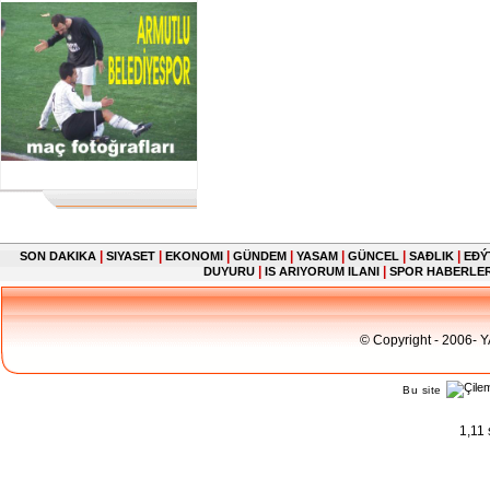
|
|
|
|
|
|
|
SON DAKIKA
SIYASET
EKONOMI
GÜNDEM
YASAM
GÜNCEL
SAĐLIK
EĐÝ
|
|
DUYURU
IS ARIYORUM ILANI
SPOR HABERLE
© Copyright - 2006- 
Bu site
1,11 