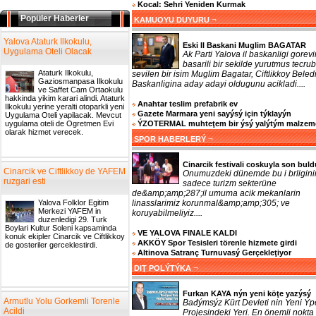
Kocal: Sehri Yeniden Kurmak
Popüler Haberler
¬
KAMUOYU DUYURU
Yalova Ataturk Ilkokulu,
Eski Il Baskani Muglim BAGATAR
Uygulama Oteli Olacak
Ak Parti Yalova il baskanligi gorevi
basarili bir sekilde yurutmus tecrub
Ataturk Ilkokulu,
sevilen bir isim Muglim Bagatar, Ciftlikkoy Beled
Gaziosmanpasa Ilkokulu
Baskanligina aday adayi oldugunu acikladi....
ve Saffet Cam Ortaokulu
hakkinda yikim karari alindi. Ataturk
Anahtar teslim prefabrik ev
Ilkokulu yerine yeralti otoparkli yeni
Gazete Marmara yeni sayýsý için týklayýn
Uygulama Oteli yapilacak. Mevcut
ÝZOTERMAL muhteţem bir ýsý yalýtým malzem
uygulama oteli de Ogretmen Evi
olarak hizmet verecek.
¬
SPOR HABERLERÝ
Cinarcik festivali coskuyla son buld
Cinarcik ve Ciftlikkoy de YAFEM
Onumuzdeki dünemde bu i brligini
ruzgari esti
sadece turizm sekterüne
de&amp;amp;287;il umuma acik mekanlarin
linasslarimiz korunmal&amp;amp;305; ve
Yalova Folklor Egitim
Merkezi YAFEM in
koruyabilmeliyiz....
duzenledigi 29. Turk
Boylari Kultur Soleni kapsaminda
VE YALOVA FINALE KALDI
konuk ekipler Cinarcik ve Ciftlikkoy
AKKÖY Spor Tesisleri törenle hizmete girdi
de gosteriler gerceklestirdi.
Altinova Satranç Turnuvasý Gerçekleţiyor
¬
DIŢ POLÝTÝKA
Furkan KAYA nýn yeni köţe yazýsý
Armutlu Yolu Gorkemli Torenle
Bađýmsýz Kürt Devleti nin Yeni Ýp
Acildi
Projesindeki Yeri. En önemli nokta 