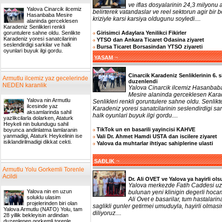
ve iflas dosyalarinin 24,3 milyonu a
Yalova Cinarcik ilcemiz
belirterek vatandaslar ve reel sektorun agir bir b
Hasanbaba Mesire
kriziyle karsi karsiya oldugunu soyledi....
alaninda gerceklesen
Karadeniz Senlikleri renkli
Girisimci Adaylara Yenilikci Fikirler
goruntulere sahne oldu. Senlikte
Karadeniz yoresi sanatcilarinin
YTSO dan Ankara Ticaret Odasina ziyaret
seslendirdigi sarkilar ve halk
Bursa Ticaret Borsasindan YTSO ziyareti
oyunlari buyuk ilgi gordu.
¬
YASAM
Cinarcik Karadeniz Senliklerinin 6. s
Armutlu ilcemiz yaz gecelerinde
duzenlendi
NEDEN karanlik
Yalova Cinarcik ilcemiz Hasanbab
Mesire alaninda gerceklesen Kara
Yalova nin Armutlu
Senlikleri renkli goruntulere sahne oldu. Senlikt
ilcesinde yaz
Karadeniz yoresi sanatcilarinin seslendirdigi sar
aksamlarinda sahil
halk oyunlari buyuk ilgi gordu....
yazlikcilarla dolarken, Ataturk
Heykeli nin bulundugu sahil
TikTok un en basarili yayincisi KAHVE
boyunca andinlatma lamlaranin
yanmadigi, Ataturk Heykelinin ise
Vali Dr. Ahmet Hamdi USTA dan iscilere ziyaret
isiklandirilmadigi dikkat cekti.
Yalova da muhtarlar ihtiyac sahiplerine ulasti
¬
SAĐLIK
Armutlu Yolu Gorkemli Torenle
Acildi
Dr. Ali OVET ve Yalova ya hayirli ols
Yalova merkezde Fatih Caddesi uz
Yalova nin en uzun
bulunan yeni klinigin degerli hoca
soluklu ulasim
Ali Ovet e basarilar, tum hastalarin
projelerinden biri olan
saglikli gunler getirmei umuduyla, hayirli olmasi
Yalova Armutlu (NATO) Yolu, tam
diliyoruz....
28 yillik bekleyisin ardindan
duzenlenen gorkemli torenle