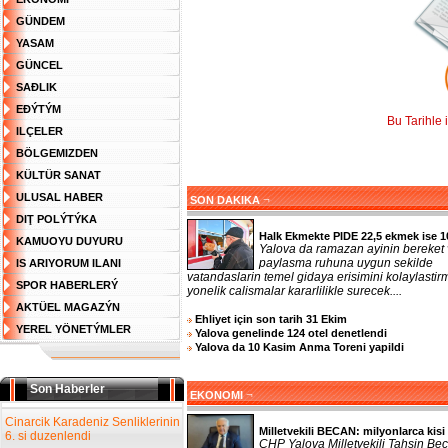
GÜNDEM
YASAM
GÜNCEL
SAĐLIK
EĐÝTÝM
Bu Tarihle 
ILÇELER
BÖLGEMIZDEN
KÜLTÜR SANAT
ULUSAL HABER
¬
SON DAKIKA
DIŢ POLÝTÝKA
Halk Ekmekte PIDE 22,5 ekmek ise 1
KAMUOYU DUYURU
Yalova da ramazan ayinin bereket
paylasma ruhuna uygun sekilde
IS ARIYORUM ILANI
vatandaslarin temel gidaya erisimini kolaylasti
SPOR HABERLERÝ
yonelik calismalar kararlilikle surecek....
AKTÜEL MAGAZÝN
Ehliyet için son tarih 31 Ekim
YEREL YÖNETÝMLER
Yalova genelinde 124 otel denetlendi
Yalova da 10 Kasim Anma Toreni yapildi
Son Haberler
¬
EKONOMI
Cinarcik Karadeniz Senliklerinin
Milletvekili BECAN: milyonlarca kisi 
6. si duzenlendi
CHP Yalova Milletvekili Tahsin Bec