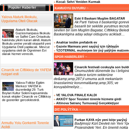
Kocal: Sehri Yeniden Kurmak
Popüler Haberler
¬
KAMUOYU DUYURU
Yalova Ataturk Ilkokulu,
Eski Il Baskani Muglim BAGATAR
Uygulama Oteli Olacak
Ak Parti Yalova il baskanligi gorevi
basarili bir sekilde yurutmus tecrub
Ataturk Ilkokulu,
sevilen bir isim Muglim Bagatar, Ciftlikkoy Beled
Gaziosmanpasa Ilkokulu
Baskanligina aday adayi oldugunu acikladi....
ve Saffet Cam Ortaokulu
hakkinda yikim karari alindi. Ataturk
Anahtar teslim prefabrik ev
Ilkokulu yerine yeralti otoparkli yeni
Gazete Marmara yeni sayýsý için týklayýn
Uygulama Oteli yapilacak. Mevcut
ÝZOTERMAL muhteţem bir ýsý yalýtým malzem
uygulama oteli de Ogretmen Evi
olarak hizmet verecek.
¬
SPOR HABERLERÝ
Cinarcik festivali coskuyla son buld
Cinarcik ve Ciftlikkoy de YAFEM
Onumuzdeki dünemde bu i brligini
ruzgari esti
sadece turizm sekterüne
de&amp;amp;287;il umuma acik mekanlarin
linasslarimiz korunmal&amp;amp;305; ve
Yalova Folklor Egitim
Merkezi YAFEM in
koruyabilmeliyiz....
duzenledigi 29. Turk
Boylari Kultur Soleni kapsaminda
VE YALOVA FINALE KALDI
konuk ekipler Cinarcik ve Ciftlikkoy
AKKÖY Spor Tesisleri törenle hizmete girdi
de gosteriler gerceklestirdi.
Altinova Satranç Turnuvasý Gerçekleţiyor
¬
DIŢ POLÝTÝKA
Furkan KAYA nýn yeni köţe yazýsý
Armutlu Yolu Gorkemli Torenle
Bađýmsýz Kürt Devleti nin Yeni Ýp
Acildi
Projesindeki Yeri. En önemli nokta 