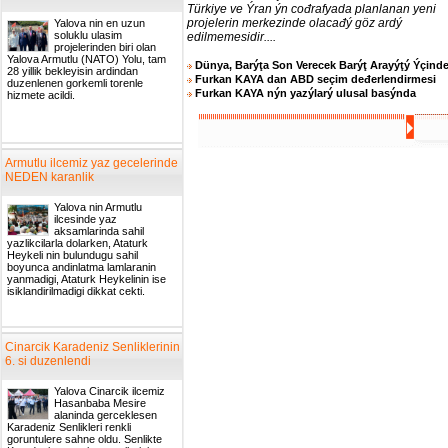
Türkiye ve Ýran ýn cođrafyada planlanan yeni
projelerin merkezinde olacađý göz ardý
Yalova nin en uzun
soluklu ulasim
edilmemesidir....
projelerinden biri olan
Yalova Armutlu (NATO) Yolu, tam
Dünya, Barýţa Son Verecek Barýţ Arayýţý Ýçind
28 yillik bekleyisin ardindan
Furkan KAYA dan ABD seçim deđerlendirmesi
duzenlenen gorkemli torenle
Furkan KAYA nýn yazýlarý ulusal basýnda
hizmete acildi.
Armutlu ilcemiz yaz gecelerinde
NEDEN karanlik
Yalova nin Armutlu
ilcesinde yaz
aksamlarinda sahil
yazlikcilarla dolarken, Ataturk
Heykeli nin bulundugu sahil
boyunca andinlatma lamlaranin
yanmadigi, Ataturk Heykelinin ise
isiklandirilmadigi dikkat cekti.
Cinarcik Karadeniz Senliklerinin
6. si duzenlendi
Yalova Cinarcik ilcemiz
Hasanbaba Mesire
alaninda gerceklesen
Karadeniz Senlikleri renkli
goruntulere sahne oldu. Senlikte