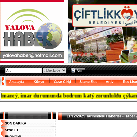
Anasayfa
Künye
Yazar Giriţi
Sitene Ekle
Arţiv
Rss List
cý, imar durumunda bodrum katý zorunlulđu çýkanca resm
11/12/2025 Tarihindeki Haberler - Haber 
SON DAKIKA
SIYASET
EKONOMI