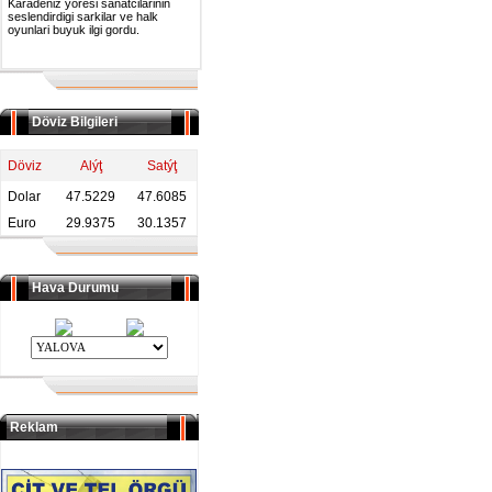
Karadeniz yoresi sanatcilarinin
seslendirdigi sarkilar ve halk
oyunlari buyuk ilgi gordu.
Döviz Bilgileri
Döviz
Alýţ
Satýţ
Dolar
47.5229
47.6085
Euro
29.9375
30.1357
Hava Durumu
Reklam