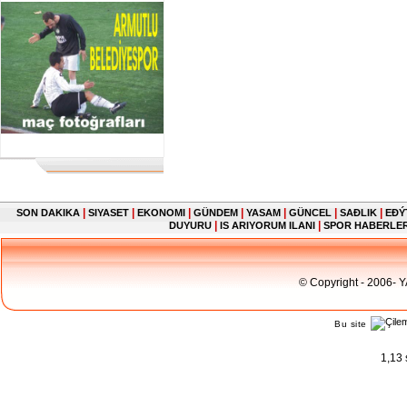
|
|
|
|
|
|
|
SON DAKIKA
SIYASET
EKONOMI
GÜNDEM
YASAM
GÜNCEL
SAĐLIK
EĐÝ
|
|
DUYURU
IS ARIYORUM ILANI
SPOR HABERLE
© Copyright - 2006- 
Bu site
1,13 