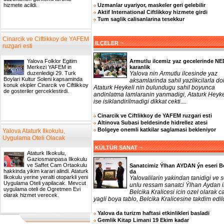
Uzmanlar uyariyor, maskeler geri gelebilir
hizmete acildi.
Aktif International Ciftlikkoy hizmete girdi
Tum saglik calisanlarina tesekkur
Cinarcik ve Ciftlikkoy de YAFEM
¬
ILÇELER
ruzgari esti
Armutlu ilcemiz yaz gecelerinde N
Yalova Folklor Egitim
karanlik
Merkezi YAFEM in
Yalova nin Armutlu ilcesinde yaz
duzenledigi 29. Turk
Boylari Kultur Soleni kapsaminda
aksamlarinda sahil yazlikcilarla do
konuk ekipler Cinarcik ve Ciftlikkoy
Ataturk Heykeli nin bulundugu sahil boyunca
de gosteriler gerceklestirdi.
andinlatma lamlaranin yanmadigi, Ataturk Heyke
ise isiklandirilmadigi dikkat cekti....
Cinarcik ve Ciftlikkoy de YAFEM ruzgari esti
Altinova Subasi beldesinde hidrellez atesi
Bolgeye onemli katkilar saglamasi bekleniyor
Yalova Ataturk Ilkokulu,
Uygulama Oteli Olacak
¬
KÜLTÜR SANAT
Ataturk Ilkokulu,
Gaziosmanpasa Ilkokulu
ve Saffet Cam Ortaokulu
Sanatcimiz Ýlhan AYDAN ýn eseri B
hakkinda yikim karari alindi. Ataturk
da
Ilkokulu yerine yeralti otoparkli yeni
Yalovalilarin yakindan tanidigi ve 
Uygulama Oteli yapilacak. Mevcut
unlu ressam sanatci Ýlhan Aydan 
uygulama oteli de Ogretmen Evi
Belcika Kralicesi icin ozel olarak ca
olarak hizmet verecek.
yagli boya tablo, Belcika Kralicesine takdim edildi
Yalova da turizm haftasi etkinlikleri basladi
Gemlik Kitap Limani 19 Ekim kadar