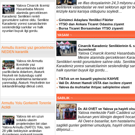
ve iflas dosyalarinin 24,3 milyonu a
Yalova Cinarcik ilcemiz
belirterek vatandaslar ve reel sektorun agir bir b
Hasanbaba Mesire
kriziyle karsi karsiya oldugunu soyledi....
alaninda gerceklesen
Karadeniz Senlikleri renkli
Girisimci Adaylara Yenilikci Fikirler
goruntulere sahne oldu. Senlikte
Karadeniz yoresi sanatcilarinin
YTSO dan Ankara Ticaret Odasina ziyaret
seslendirdigi sarkilar ve halk
Bursa Ticaret Borsasindan YTSO ziyareti
oyunlari buyuk ilgi gordu.
¬
YASAM
Cinarcik Karadeniz Senliklerinin 6. s
Armutlu ilcemiz yaz gecelerinde
duzenlendi
NEDEN karanlik
Yalova Cinarcik ilcemiz Hasanbab
Mesire alaninda gerceklesen Kara
Yalova nin Armutlu
Senlikleri renkli goruntulere sahne oldu. Senlikt
ilcesinde yaz
Karadeniz yoresi sanatcilarinin seslendirdigi sar
aksamlarinda sahil
halk oyunlari buyuk ilgi gordu....
yazlikcilarla dolarken, Ataturk
Heykeli nin bulundugu sahil
TikTok un en basarili yayincisi KAHVE
boyunca andinlatma lamlaranin
yanmadigi, Ataturk Heykelinin ise
Vali Dr. Ahmet Hamdi USTA dan iscilere ziyaret
isiklandirilmadigi dikkat cekti.
Yalova da muhtarlar ihtiyac sahiplerine ulasti
¬
SAĐLIK
Armutlu Yolu Gorkemli Torenle
Acildi
Dr. Ali OVET ve Yalova ya hayirli ols
Yalova merkezde Fatih Caddesi uz
Yalova nin en uzun
bulunan yeni klinigin degerli hoca
soluklu ulasim
Ali Ovet e basarilar, tum hastalarin
projelerinden biri olan
saglikli gunler getirmei umuduyla, hayirli olmasi
Yalova Armutlu (NATO) Yolu, tam
diliyoruz....
28 yillik bekleyisin ardindan
duzenlenen gorkemli torenle