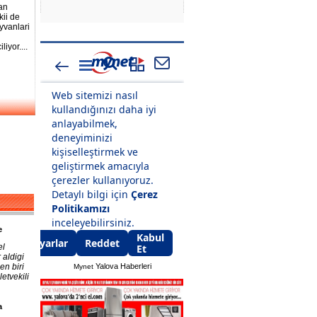
an
ii de
yvanlari
iyor....
e
el
 aldigi
en biri
Yalova Haberleri
Mynet
etvekili
a