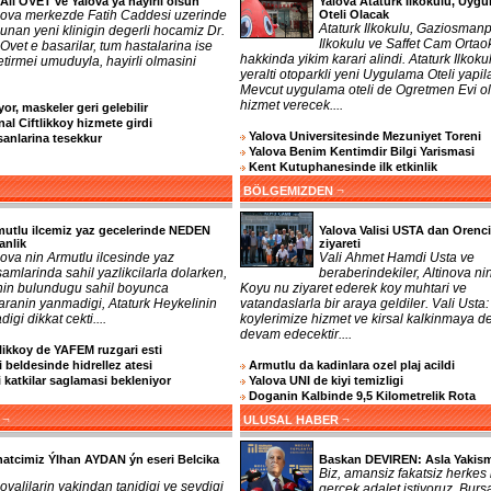
 Ali OVET ve Yalova ya hayirli olsun
Yalova Ataturk Ilkokulu, Uyg
lova merkezde Fatih Caddesi uzerinde
Oteli Olacak
Ataturk Ilkokulu, Gaziosman
unan yeni klinigin degerli hocamiz Dr.
Ilkokulu ve Saffet Cam Ortao
 Ovet e basarilar, tum hastalarina ise
hakkinda yikim karari alindi. Ataturk Ilkoku
getirmei umuduyla, hayirli olmasini
yeralti otoparkli yeni Uygulama Oteli yapil
Mevcut uygulama oteli de Ogretmen Evi o
hizmet verecek....
or, maskeler geri gelebilir
nal Ciftlikkoy hizmete girdi
Yalova Universitesinde Mezuniyet Toreni
sanlarina tesekkur
Yalova Benim Kentimdir Bilgi Yarismasi
Kent Kutuphanesinde ilk etkinlik
¬
BÖLGEMIZDEN
utlu ilcemiz yaz gecelerinde NEDEN
Yalova Valisi USTA dan Orenc
anlik
ziyareti
ova nin Armutlu ilcesinde yaz
Vali Ahmet Hamdi Usta ve
amlarinda sahil yazlikcilarla dolarken,
beraberindekiler, Altinova ni
 nin bulundugu sahil boyunca
Koyu nu ziyaret ederek koy muhtari ve
aranin yanmadigi, Ataturk Heykelinin
vatandaslarla bir araya geldiler. Vali Usta:
digi dikkat cekti....
koylerimize hizmet ve kirsal kalkinmaya d
devam edecektir....
tlikkoy de YAFEM ruzgari esti
 beldesinde hidrellez atesi
Armutlu da kadinlara ozel plaj acildi
katkilar saglamasi bekleniyor
Yalova UNI de kiyi temizligi
Doganin Kalbinde 9,5 Kilometrelik Rota
¬
¬
ULUSAL HABER
atcimiz Ýlhan AYDAN ýn eseri Belcika
Baskan DEVIREN: Asla Yakism
Biz, amansiz fakatsiz herkes 
ovalilarin yakindan tanidigi ve sevdigi
gercek adalet istiyoruz. Burs