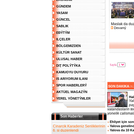
GÜNDEM
YASAM
GÜNCEL
Maslak da duze
SAĐLIK
Devamý
EĐÝTÝM
ILÇELER
BÖLGEMIZDEN
KÜLTÜR SANAT
ULUSAL HABER
Sayfa
DIŢ POLÝTÝKA
KAMUOYU DUYURU
IS ARIYORUM ILANI
SPOR HABERLERÝ
¬
SON DAKIKA
AKTÜEL MAGAZÝN
Hal
YEREL YÖNETÝMLER
Ya
pa
vatandaslarin te
yonelik calismala
Son Haberler
Ehliyet için so
Cinarcik Karadeniz Senliklerinin
Yalova genelind
6. si duzenlendi
Yalova da 10 K