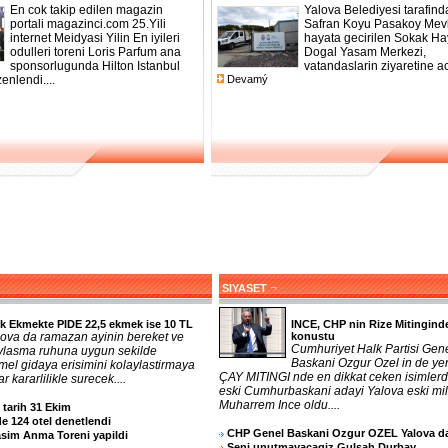
En cok takip edilen magazin
Yalova Belediyesi tarafind
portali magazinci.com 25.Yili
Safran Koyu Pasakoy Mevk
internet Meidyasi Yilin En iyileri
hayata gecirilen Sokak Ha
odulleri toreni Loris Parfum ana
Dogal Yasam Merkezi,
sponsorlugunda Hilton Istanbul
vatandaslarin ziyaretine acil
nlendi....
Devamý
¬
SIYASET
k Ekmekte PIDE 22,5 ekmek ise 10 TL
INCE, CHP nin Rize Mitingind
lova da ramazan ayinin bereket ve
konustu
Cumhuriyet Halk Partisi Gen
ylasma ruhuna uygun sekilde
Baskani Ozgur Ozel in de yer
mel gidaya erisimini kolaylastirmaya
ÇAY MITINGI nde en dikkat ceken isimlerd
r kararlilikle surecek....
eski Cumhurbaskani adayi Yalova eski mill
Muharrem Ince oldu....
n tarih 31 Ekim
e 124 otel denetlendi
CHP Genel Baskani Ozgur OZEL Yalova d
asim Anma Toreni yapildi
Seni unutmayacagiz Gulsah Durbay