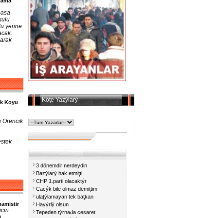
ulama
pasa
kulu
lu yerine
acak.
larak
Köţe Yazýlarý
ik Koyu
n Orencik
estek
3 dönemdir nerdeydin
Bazýlarý hak etmiţti
CHP 1.parti olacaktýr
Cacýk bile olmaz demiţtim
ulaţýlamayan tek baţkan
amistir
Hayýrlý olsun
icin
Tepeden týrnađa cesaret
a