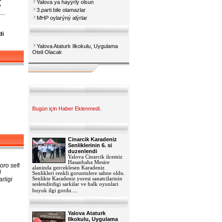
Yalova ya hayýrlý olsun
e
3.parti bile olamazlar
..
MHP oylarýný alýrlar
di
Yalova Ataturk Ilkokulu, Uygulama
Oteli Olacak
Bugün için Haber Eklenmedi.
Cinarcik Karadeniz
Senliklerinin 6. si
duzenlendi
Yalova Cinarcik ilcemiz
Hasanbaba Mesire
oro sefi
alaninda gerceklesen Karadeniz
l
Senlikleri renkli goruntulere sahne oldu.
rligi
Senlikte Karadeniz yoresi sanatcilarinin
seslendirdigi sarkilar ve halk oyunlari
...
buyuk ilgi gordu.
Yalova Ataturk
Ilkokulu, Uygulama