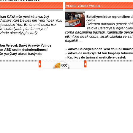
¬
¬
YEREL YÖNETÝMLER
rkan KAYA nýn yeni köţe yazýsý
Belediyemizden ogrencilere s
đýmsýz Kürt Devleti nin Yeni Ýpek Yolu
corba
Ozlenen davranis gercek old
jesindeki Yeri. En önemli nokta ise
Yalova Belediyesi ogrenciler
 ýn cođrafyada planlanan yeni
corba dagitimina basladi. Kampuste gerc
ezinde olacađý göz ardý
etkinlikte sicak corba, sicak cikolata ve sa
dagitildi....
Son Verecek Barýţ Arayýţý Ýçinde
Yalova Belediyesinden Yeni Yol Calismalar
an ABD seçim deđerlendirmesi
Yalova da ureticiye 14 ton bugday tohum
n yazýlarý ulusal basýnda
Kadikoy de tarimsal ureticilere destek