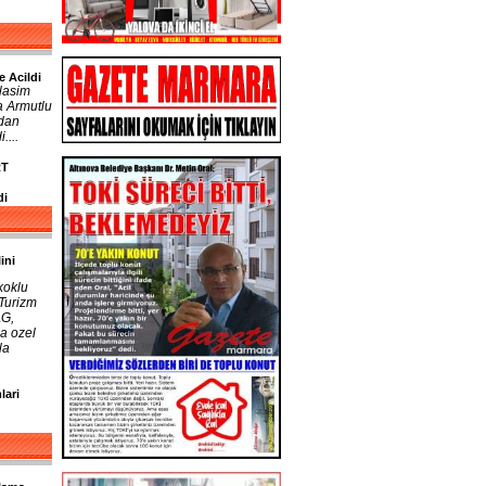
e Acildi
lasim
a Armutlu
ndan
....
RT
di
ini
koklu
 Turizm
AG,
a ozel
la
lari