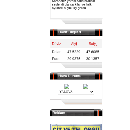
Karadeniz yoresi sanatcilarinin
seslendirdigi sarkilar ve halk
oyunlari buyuk ilgi gordu.
Döviz Bilgileri
Döviz
Alýţ
Satýţ
Dolar
47.5229
47.6085
Euro
29.9375
30.1357
Hava Durumu
Reklam