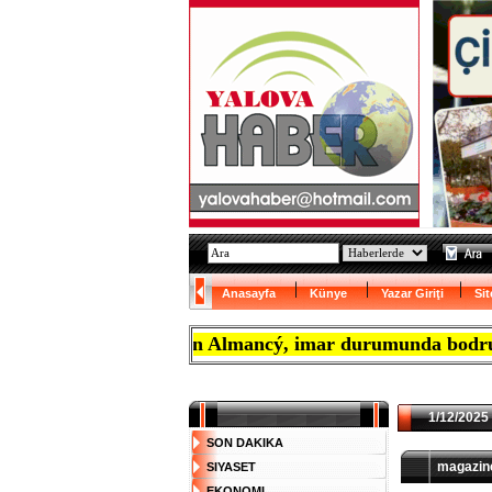
Anasayfa
Künye
Yazar Giriţi
Sit
yaptýrmak isteyen Almancý, imar durumunda bodrum katý 
1/12/2025 
SON DAKIKA
magazinc
SIYASET
EKONOMI