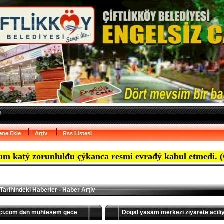
ene Ekle
Arţiv
Rss Listesi
zorunlulđu çýkanca resmi evrađý kabul etmedi. (Gazete M
Tarihindeki Haberler - Haber Arţiv
i.com dan muhtesem gece
Dogal yasam merkezi ziyarete acili