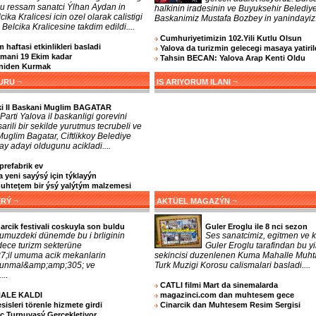
lu ressam sanatci Ýlhan Aydan in
halkinin iradesinin ve Buyuksehir Belediy
cika Kralicesi icin ozel olarak calistigi
Baskanimiz Mustafa Bozbey in yanindayiz..
 Belcika Kralicesine takdim edildi....
Cumhuriyetimizin 102.Yili Kutlu Olsun
 haftasi etkinlikleri basladi
Yalova da turizmin gelecegi masaya yatiril
imani 19 Ekim kadar
Tahsin BECAN: Yalova Arap Kenti Oldu
eniden Kurmak
¬
¬
URU
IS ARIYORUM ILANI
ki Il Baskani Muglim BAGATAR
Parti Yalova il baskanligi gorevini
arili bir sekilde yurutmus tecrubeli ve
 Muglim Bagatar, Ciftlikkoy Belediye
y adayi oldugunu acikladi....
prefabrik ev
 yeni sayýsý için týklayýn
teţem bir ýsý yalýtým malzemesi
¬
¬
ERÝ
AKTÜEL MAGAZÝN
arcik festivali coskuyla son buldu
Guler Eroglu ile 8 nci sezon
umuzdeki dünemde bu i brliginin
Ses sanatcimiz, egitmen ve k
dece turizm sekterüne
Guler Eroglu tarafindan bu yi
;il umuma acik mekanlarin
sekincisi duzenlenen Kuma Mahalle Muhta
orunmal&amp;amp;305; ve
Turk Muzigi Korosu calismalari basladi....
...
CATLI filmi Mart da sinemalarda
NALE KALDI
magazinci.com dan muhtesem gece
sleri törenle hizmete girdi
Cinarcik dan Muhtesem Resim Sergisi
nç Turnuvasý Gerçekleţiyor