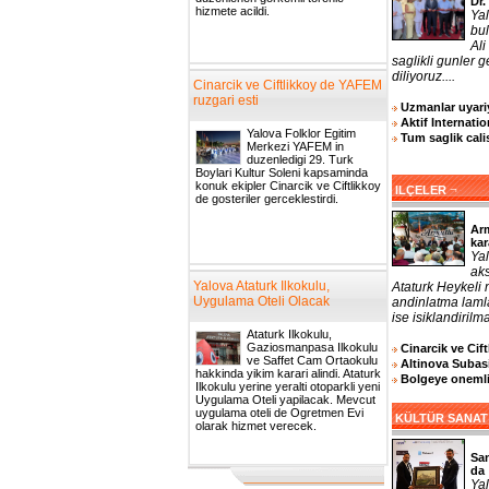
Dr.
hizmete acildi.
Ya
bul
Ali
saglikli gunler 
diliyoruz....
Cinarcik ve Ciftlikkoy de YAFEM
ruzgari esti
Uzmanlar uyariy
Aktif Internatio
Yalova Folklor Egitim
Tum saglik cali
Merkezi YAFEM in
duzenledigi 29. Turk
Boylari Kultur Soleni kapsaminda
konuk ekipler Cinarcik ve Ciftlikkoy
¬
ILÇELER
de gosteriler gerceklestirdi.
Arm
kar
Yal
aks
Yalova Ataturk Ilkokulu,
Ataturk Heykeli
Uygulama Oteli Olacak
andinlatma laml
ise isiklandirilma
Ataturk Ilkokulu,
Gaziosmanpasa Ilkokulu
Cinarcik ve Cif
ve Saffet Cam Ortaokulu
Altinova Subasi
hakkinda yikim karari alindi. Ataturk
Bolgeye onemli 
Ilkokulu yerine yeralti otoparkli yeni
Uygulama Oteli yapilacak. Mevcut
uygulama oteli de Ogretmen Evi
KÜLTÜR SANAT
olarak hizmet verecek.
San
da
Yal