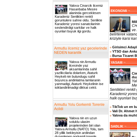
Yalova Cinarcik ilcemiz
Hasanbaba Mesire
¬
EKONOMI
alaninda gerceklesen
Karadeniz Senlikleri renkli
goruntulere sahne oldu. Senlikte
Mil
Karadeniz yoresi sanatcilarinin
CHP
seslendirdigi sarkilar ve halk
ve 
oyunlari buyuk ilgi gordu.
belirterek vatand
kriziyle karsi ka
Girisimci Adayla
Armutlu ilcemiz yaz gecelerinde
YTSO dan Ankar
NEDEN karanlik
Bursa Ticaret 
Yalova nin Armutlu
¬
YASAM
ilcesinde yaz
aksamlarinda sahil
yazlikcilarla dolarken, Ataturk
Cin
Heykeli nin bulundugu sahil
du
boyunca andinlatma lamlaranin
Ya
yanmadigi, Ataturk Heykelinin ise
Me
isiklandirilmadigi dikkat cekti.
Senlikleri renkl
Karadeniz yoresi
halk oyunlari buy
Armutlu Yolu Gorkemli Torenle
TikTok un en ba
Acildi
Vali Dr. Ahmet 
Yalova da muhta
Yalova nin en uzun
soluklu ulasim
projelerinden biri olan
¬
SAĐLIK
Yalova Armutlu (NATO) Yolu, tam
28 yillik bekleyisin ardindan
duzenlenen gorkemli torenle