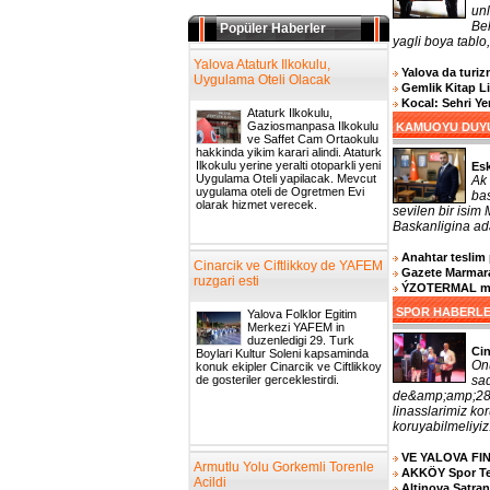
un
Bel
Popüler Haberler
yagli boya tablo,
Yalova Ataturk Ilkokulu,
Yalova da turizm
Uygulama Oteli Olacak
Gemlik Kitap L
Kocal: Sehri Y
Ataturk Ilkokulu,
Gaziosmanpasa Ilkokulu
KAMUOYU DUY
ve Saffet Cam Ortaokulu
hakkinda yikim karari alindi. Ataturk
Ilkokulu yerine yeralti otoparkli yeni
Es
Uygulama Oteli yapilacak. Mevcut
Ak 
uygulama oteli de Ogretmen Evi
bas
olarak hizmet verecek.
sevilen bir isim
Baskanligina ada
Anahtar teslim 
Cinarcik ve Ciftlikkoy de YAFEM
Gazete Marmara
ruzgari esti
ÝZOTERMAL muh
SPOR HABERL
Yalova Folklor Egitim
Merkezi YAFEM in
duzenledigi 29. Turk
Cin
Boylari Kultur Soleni kapsaminda
On
konuk ekipler Cinarcik ve Ciftlikkoy
de gosteriler gerceklestirdi.
sa
de&amp;amp;287
linasslarimiz k
koruyabilmeliyiz.
VE YALOVA FI
Armutlu Yolu Gorkemli Torenle
AKKÖY Spor Tesi
Acildi
Altinova Satra