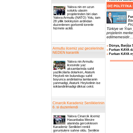
DIŢ POLÝTÝKA
Yalova nin en uzun
soluklu ulasim
projelerinden biri olan
Fu
Yalova Armutlu (NATO) Yolu, tam
Ba
28 yillik bekleyisin ardindan
Pro
duzenlenen gorkemli torenle
hizmete acildi.
Türkiye ve Ýran
projelerin merk
edilmemesidir....
Dünya, Barýţa 
Armutlu ilcemiz yaz gecelerinde
Furkan KAYA d
NEDEN karanlik
Furkan KAYA ný
Yalova nin Armutlu
ilcesinde yaz
aksamlarinda sahil
yazlikcilarla dolarken, Ataturk
Heykeli nin bulundugu sahil
boyunca andinlatma lamlaranin
yanmadigi, Ataturk Heykelinin ise
isiklandirilmadigi dikkat cekti.
Cinarcik Karadeniz Senliklerinin
6. si duzenlendi
Yalova Cinarcik ilcemiz
Hasanbaba Mesire
alaninda gerceklesen
Karadeniz Senlikleri renkli
goruntulere sahne oldu. Senlikte