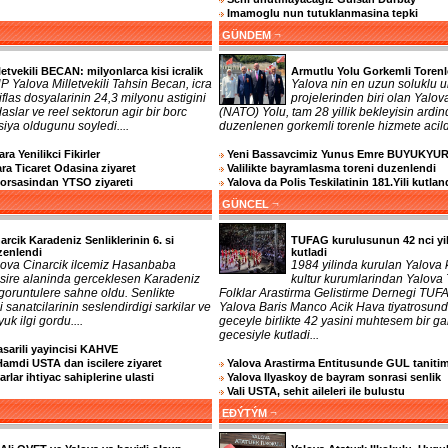
Imamoglu nun tutuklanmasina tepki
¬
GÜNDEM
letvekili BECAN: milyonlarca kisi icralik
Armutlu Yolu Gorkemli Torenl
 Yalova Milletvekili Tahsin Becan, icra
Yalova nin en uzun soluklu u
iflas dosyalarinin 24,3 milyonu astigini
projelerinden biri olan Yalov
aslar ve reel sektorun agir bir borc
(NATO) Yolu, tam 28 yillik bekleyisin ardi
rsiya oldugunu soyledi....
duzenlenen gorkemli torenle hizmete acildi
ra Yenilikci Fikirler
Yeni Bassavcimiz Yunus Emre BUYUKYU
a Ticaret Odasina ziyaret
Valilikte bayramlasma toreni duzenlendi
Borsasindan YTSO ziyareti
Yalova da Polis Teskilatinin 181.Yili kutlan
¬
GÜNCEL
arcik Karadeniz Senliklerinin 6. si
TUFAG kurulusunun 42 nci yil
zenlendi
kutladi
lova Cinarcik ilcemiz Hasanbaba
1984 yilinda kurulan Yalova 
sire alaninda gerceklesen Karadeniz
kultur kurumlarindan Yalova
i goruntulere sahne oldu. Senlikte
Folklar Arastirma Gelistirme Dernegi TUF
 sanatcilarinin seslendirdigi sarkilar ve
Yalova Baris Manco Acik Hava tiyatrosund
uk ilgi gordu....
geceyle birlikte 42 yasini muhtesem bir ga
gecesiyle kutladi...
sarili yayincisi KAHVE
Hamdi USTA dan iscilere ziyaret
Yalova Arastirma Entitusunde GUL tanitim
rlar ihtiyac sahiplerine ulasti
Yalova Ilyaskoy de bayram sonrasi senlik
Vali USTA, sehit aileleri ile bulustu
¬
EĐÝTÝM