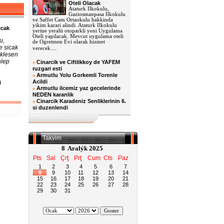
Oteli Olacak
Ataturk Ilkokulu,
Gaziosmanpasa Ilkokulu
ve Saffet Cam Ortaokulu hakkinda
yikim karari alindi. Ataturk Ilkokulu
icak
yerine yeralti otoparkli yeni Uygulama
Oteli yapilacak. Mevcut uygulama oteli
u,
de Ogretmen Evi olarak hizmet
e sicak
...
verecek.
eklesen
hlep
Cinarcik ve Ciftlikkoy de YAFEM
ruzgari esti
Armutlu Yolu Gorkemli Torenle
Acildi
i
Armutlu ilcemiz yaz gecelerinde
u
NEDEN karanlik
Cinarcik Karadeniz Senliklerinin 6.
si duzenlendi
Takvim
8 Aralýk 2025
Pts
Sal
Çrţ
Prţ
Cum
Cts
Paz
1
2
3
4
5
6
7
8
9
10
11
12
13
14
15
16
17
18
19
20
21
22
23
24
25
26
27
28
29
30
31