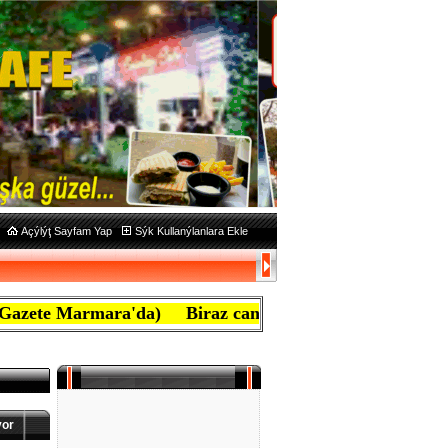
Açýlýţ Sayfam Yap
Sýk Kullanýlanlara Ekle
armara'da) Biraz caný yanan ben mafyayým, aţiretim diy
yor